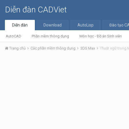
Diễn đàn CADViet
Diễn đàn
Download
AutoLisp
Đào tạo C
AutoCAD
Phần mềm thông dụng
Môn học - Đồ án Sinh viên
Trang chủ
Các phần mềm thông dụng
3DS Max
Thuật ngữ trong 