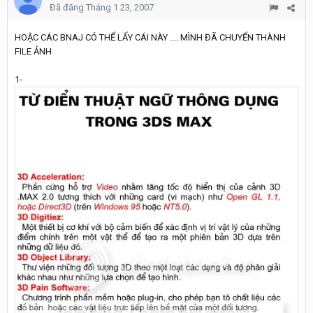
Đã đăng
Tháng 1 23, 2007
HOẶC CÁC BNAJ CÓ THỂ LẤY CÁI NÀY .... MÌNH ĐÃ CHUYỂN THÀNH
FILE ẢNH
1-