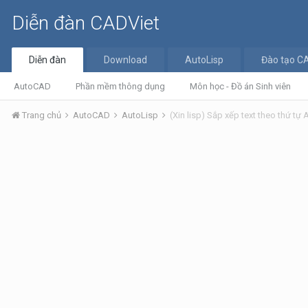
Diễn đàn CADViet
Diễn đàn
Download
AutoLisp
Đào tạo C
AutoCAD
Phần mềm thông dụng
Môn học - Đồ án Sinh viên
Trang chủ
AutoCAD
AutoLisp
(Xin lisp) Sắp xếp text theo thứ tự