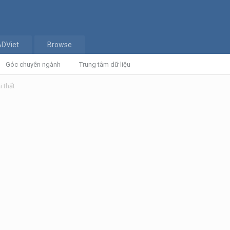
ADViet
Browse
Góc chuyên ngành
Trung tâm dữ liệu
i thất