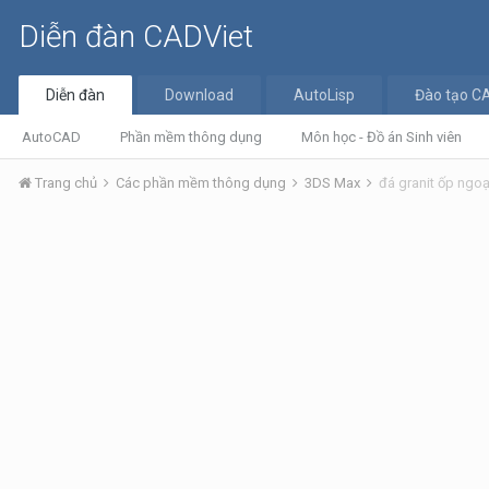
Diễn đàn CADViet
Diễn đàn
Download
AutoLisp
Đào tạo C
AutoCAD
Phần mềm thông dụng
Môn học - Đồ án Sinh viên
Trang chủ
Các phần mềm thông dụng
3DS Max
đá granit ốp ngoạ