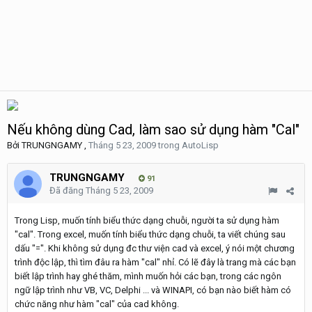
Nếu không dùng Cad, làm sao sử dụng hàm "Cal"
Bởi
TRUNGNGAMY
,
Tháng 5 23, 2009
trong
AutoLisp
TRUNGNGAMY
91
Đã đăng
Tháng 5 23, 2009
Trong Lisp, muốn tính biểu thức dạng chuỗi, người ta sử dụng hàm
"cal". Trong excel, muốn tính biểu thức dạng chuỗi, ta viết chúng sau
dấu "=". Khi không sử dụng đc thư viện cad và excel, ý nói một chương
trình độc lập, thì tìm đâu ra hàm "cal" nhỉ. Có lẽ đây là trang mà các bạn
biết lập trình hay ghé thăm, mình muốn hỏi các bạn, trong các ngôn
ngữ lập trình như VB, VC, Delphi ... và WINAPI, có bạn nào biết hàm có
chức năng như hàm "cal" của cad không.