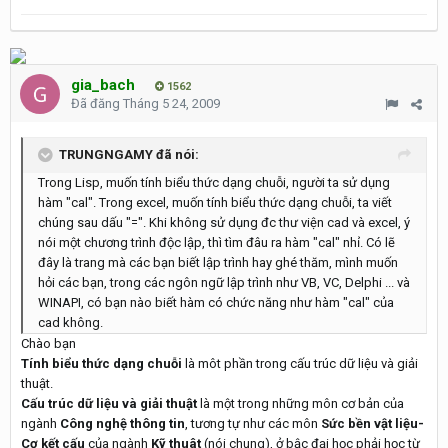
gia_bach
1562
Đã đăng
Tháng 5 24, 2009
TRUNGNGAMY đã nói:
Trong Lisp, muốn tính biểu thức dạng chuỗi, người ta sử dụng
hàm "cal". Trong excel, muốn tính biểu thức dạng chuỗi, ta viết
chúng sau dấu "=". Khi không sử dụng đc thư viện cad và excel, ý
nói một chương trình độc lập, thì tìm đâu ra hàm "cal" nhỉ. Có lẽ
đây là trang mà các bạn biết lập trình hay ghé thăm, mình muốn
hỏi các bạn, trong các ngôn ngữ lập trình như VB, VC, Delphi ... và
WINAPI, có bạn nào biết hàm có chức năng như hàm "cal" của
cad không.
Chào bạn
Tính biểu thức dạng chuỗi
là môt phần trong cấu trúc dữ liệu và giải
thuật.
Cấu trúc dữ liệu và giải thuật
là một trong những môn cơ bản của
ngành
Công nghệ thông tin
, tương tự như các môn
Sức bền vật liệu-
Cơ kết cấu
của ngành
Kỹ thuât
(nói chung), ở bậc đại học phải học từ