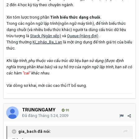
2 đến 4 học kỳ tùy theo chuyên ngành.
Xin tóm lược trong phần
Tính biểu thức dạng chuỗi.
Trong các ngôn ngữ lập trình(ngôn ngữ máy tính), để tính biểu thức
dạng chuỗi (và nhiều biểu thức khác) người ta dùng cấu trúc dữ liệu
trừu tượng là
Stack (Ngăn xếp)
và
Queue (Hàng đợi)
.
Thông thường
Kí_pháp_Ba_Lan
là một ứng dụng để tính giá trị của biểu
thức.
Khi lập trình, phụ thuộc vào cấu trúc dữ liệu bạn sử dụng (được định
nghĩa trong phần khai báo) và sự hỗ trợ của ngôn ngữ lập trình, bạn sẽ có
các hàm
"cal"
khác nhau.
Vài dòng sơ khai, mời các cao thủ IT bổ sung.
TRUNGNGAMY
91
Đã đăng
Tháng 5 24, 2009
gia_bach đã nói: