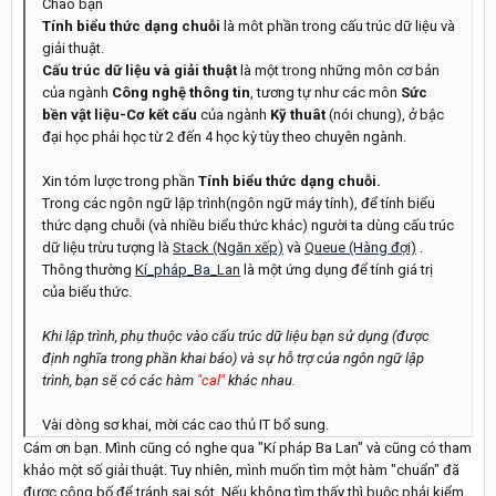
Chào bạn
Tính biểu thức dạng chuỗi
là môt phần trong cấu trúc dữ liệu và
giải thuật.
Cấu trúc dữ liệu và giải thuật
là một trong những môn cơ bản
của ngành
Công nghệ thông tin
, tương tự như các môn
Sức
bền vật liệu-Cơ kết cấu
của ngành
Kỹ thuât
(nói chung), ở bậc
đại học phải học từ 2 đến 4 học kỳ tùy theo chuyên ngành.
Xin tóm lược trong phần
Tính biểu thức dạng chuỗi.
Trong các ngôn ngữ lập trình(ngôn ngữ máy tính), để tính biểu
thức dạng chuỗi (và nhiều biểu thức khác) người ta dùng cấu trúc
dữ liệu trừu tượng là
Stack (Ngăn xếp)
và
Queue (Hàng đợi)
.
Thông thường
Kí_pháp_Ba_Lan
là một ứng dụng để tính giá trị
của biểu thức.
Khi lập trình, phụ thuộc vào cấu trúc dữ liệu bạn sử dụng (được
định nghĩa trong phần khai báo) và sự hỗ trợ của ngôn ngữ lập
trình, bạn sẽ có các hàm
"cal"
khác nhau.
Vài dòng sơ khai, mời các cao thủ IT bổ sung.
Cám ơn bạn. Mình cũng có nghe qua "Kí pháp Ba Lan" và cũng có tham
khảo một số giải thuật. Tuy nhiên, mình muốn tìm một hàm "chuẩn" đã
được công bố để tránh sai sót. Nếu không tìm thấy thì buộc phải kiểm