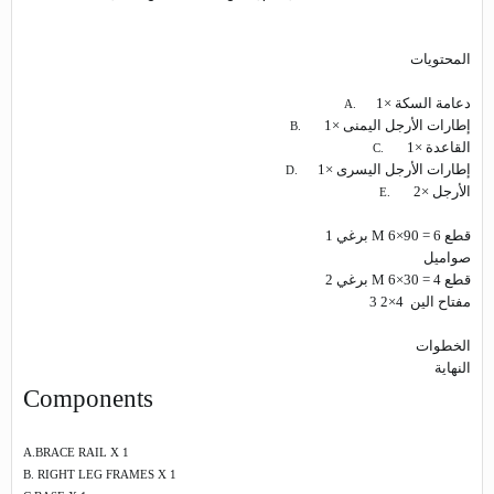
المحتويات
دعامة السكة ×1
A.
إطارات الأرجل اليمنى ×1
B.
القاعدة ×1
C.
إطارات الأرجل اليسرى ×1
D.
الأرجل ×2
E.
1
برغي
M
6×90 = 6 قطع
صواميل
2
برغي
M
6×30 = 4 قطع
3
مفتاح الين 4×2
الخطوات
النهاية
Components
A.BRACE RAIL X 1
B. RIGHT LEG FRAMES X 1