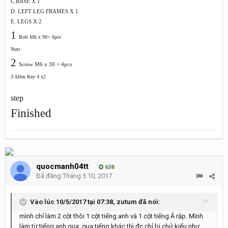
C.BASE X 1
D. LEFT LEG FRAMES X 1
E. LEGS X 2
1
Bolt M6 x 90= 6pcs
Nuts
2
Screw M6 x 30 = 4pcs
3 Allen Key 4 x2
step
Finished
quocmanh04tt
638
Đã đăng
Tháng 5 10, 2017
Vào lúc 10/5/2017 tại 07:38, zutum đã nói:
mình chỉ làm 2 cột thôi 1 cột tiếng anh và 1 cột tiếng Ả rập. Mình
làm từ tiếng anh qua qua tiếng khác thì đc chỉ bị chử kiểu như