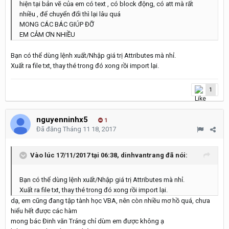
hiện tại bản vẽ của em có text , có block động, có att mà rất
nhiều , để chuyển đổi thì lại lâu quá
MONG CÁC BÁC GIÚP ĐỠ
EM CẢM ƠN NHIỀU
Bạn có thể dùng lệnh xuất/Nhập giá trị Attributes mà nhỉ.
Xuất ra file txt, thay thé trong đó xong rồi import lại.
1
nguyenninhx5
1
Đã đăng
Tháng 11 18, 2017
Vào lúc 17/11/2017 tại 06:38,
dinhvantrang
đã nói:
Bạn có thể dùng lệnh xuất/Nhập giá trị Attributes mà nhỉ.
Xuất ra file txt, thay thé trong đó xong rồi import lại.
dạ, em cũng đang tập tành học VBA, nên còn nhiều mơ hồ quá, chưa
hiểu hết được các hàm
mong bác Đinh văn Tráng chỉ dùm em được không ạ