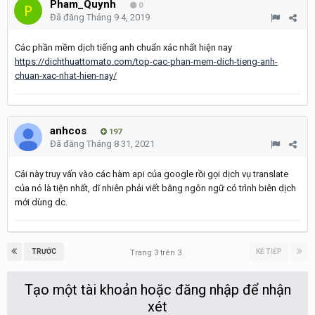
Pham_Quynh
0
Đã đăng
Tháng 9 4, 2019
Các phần mềm dịch tiếng anh chuẩn xác nhất hiện nay
https://dichthuattomato.com/top-cac-phan-mem-dich-tieng-anh-
chuan-xac-nhat-hien-nay/
anhcos
197
Đã đăng
Tháng 8 31, 2021
Cái này truy vấn vào các hàm api của google rồi gọi dịch vụ translate
của nó là tiện nhất, dĩ nhiên phải viết bằng ngôn ngữ có trình biên dịch
mới dùng dc.
TRƯỚC
KẾ TIẾP
Trang 3 trên 3
Tạo một tài khoản hoặc đăng nhập để nhận
xét