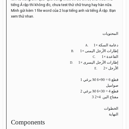
tiếng Ả rập thì không đc, chưa test thử chữ trung hay hàn nữa.
Mình gửi kèm 1 file word của 2 loại tiếng anh và tiếng Ả rập. Bạn
xem thử nhan.
المحتويات
دعامة السكة ×1
A.
إطارات الأرجل اليمنى ×1
B.
القاعدة ×1
C.
إطارات الأرجل اليسرى ×1
D.
الأرجل ×2
E.
1
برغي
M
6×90 = 6 قطع
صواميل
2
برغي
M
6×30 = 4 قطع
3
مفتاح الين 4×2
الخطوات
النهاية
Components