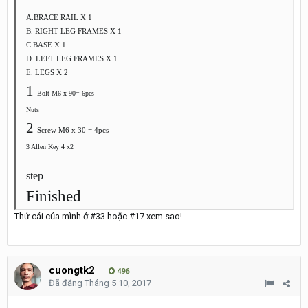
A.BRACE RAIL X 1
B. RIGHT LEG FRAMES X 1
C.BASE X 1
D. LEFT LEG FRAMES X 1
E. LEGS X 2
1
Bolt M6 x 90= 6pcs
Nuts
2
Screw M6 x 30 = 4pcs
3 Allen Key 4 x2
step
Finished
Thử cái của mình ở #33 hoặc #17 xem sao!
cuongtk2
496
Đã đăng
Tháng 5 10, 2017