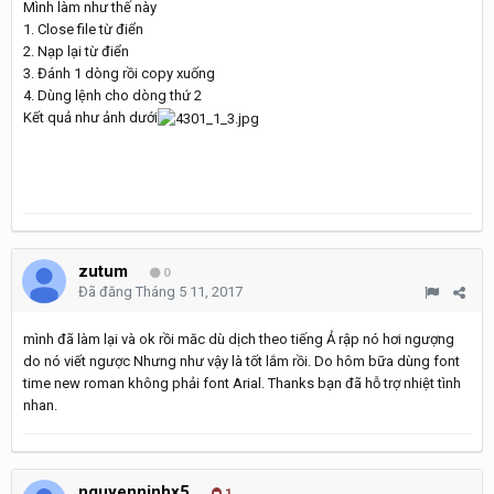
Mình làm như thế này
1. Close file từ điển
2. Nạp lại từ điển
3. Đánh 1 dòng rồi copy xuống
4. Dùng lệnh cho dòng thứ 2
Kết quả như ảnh dưới
zutum
0
Đã đăng
Tháng 5 11, 2017
mình đã làm lại và ok rồi măc dù dịch theo tiếng Ả rập nó hơi ngượng
do nó viết ngược Nhưng như vậy là tốt lắm rồi. Do hôm bữa dùng font
time new roman không phải font Arial. Thanks bạn đã hỗ trợ nhiệt tình
nhan.
nguyenninhx5
1