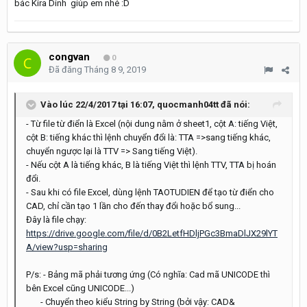
bác Kira Dinh giúp em nhé :D
congvan
0
Đã đăng
Tháng 8 9, 2019
Vào lúc 22/4/2017 tại 16:07,
quocmanh04tt
đã nói:
- Từ file từ điển là Excel (nội dung nằm ở sheet1, cột A: tiếng Việt,
cột B: tiếng khác thì lệnh chuyển đổi là: TTA =>sang tiếng khác,
chuyển ngược lại là TTV => Sang tiếng Việt).
- Nếu cột A là tiếng khác, B là tiếng Việt thì lệnh TTV, TTA bị hoán
đổi.
- Sau khi có file Excel, dùng lệnh TAOTUDIEN để tạo từ điển cho
CAD, chỉ cần tạo 1 lần cho đến thay đổi hoặc bổ sung...
Đây là file chạy:
https://drive.google.com/file/d/0B2LetfHDljPGc3BmaDlJX29lYT
A/view?usp=sharing
P/s: - Bảng mã phải tương ứng (Có nghĩa: Cad mã UNICODE thì
bên Excel cũng UNICODE...)
- Chuyển theo kiểu String by String (bởi vậy: CAD&