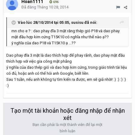
Hoan1111
696
Đã đăng
Tháng 10 28, 2014
Vào lúc 28/10/2014 tại 05:05, susisu đã nói:
mn cho e ? : dao phay đĩa 3 mặt răng thép gió P18 và dao phay
mặt đầu hợp kim cứng T15K10 có nghĩa như thế nào ạ??
ý nghĩa của dao P18 và T15K10 ạ ...??
Dao phay đĩa 3 mặt là dao thích hợp để phay rãnh, dao phay mặt đầu
thích hợp với việc gia công mặt phẳng
ý nghĩa của dao thép gió và dao hợp kim cứng, trong giáo trình tài liệu
có đủ, hoặc anh có thể hỏi anh Google, biết liền.
Sau 1 tuần, nếu anh không tự tìm kiến ra được, em sẽ giả nhời! :) :) :) :)
:)
Tạo một tài khoản hoặc đăng nhập để nhận
xét
Bạn cần phải là một thành viên để lại một
bình luận