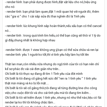
- render hình: bạn phải dựng được hình,đặt vật liệu cho nó,hiệu ứng
cho nó
- render tình: bạn phải làm quen,đặt 1 mối quan hệ với người đó, thêm
các "gia vị " cho 1 cái sắp sửa đc thai nghén đó là Tinh yêu
- render hình: lúc khung hình sắp hoàn thành,nếu xấu bạn có thể cancel
nó...
- render tình : trong quá trình tìm hiểu,có thể bạn cũng sẽ thôi vì 1 lý do
gì đấy,chung nhất là không hợp nhau
-render hình: được 1 view không ưng ý,bạn có thể sửa chữa và ren lại
-render tình: yêu 1 người ko tốt,thì vì tình yêu hãy làm họ tốt lên
Thật lan man,còn nhiều nữa nhưng do ngộ tính của tôi có hạn nên chỉ
kể sơ phác đc vài cái đơn giản như trên...
Chỉ biết là tôi thực sự đang đi tìm 1 Tình yêu của đời mình
Chỉ biết là tôi đang cố gắng hết sức để "ren ra 1 tình yêu " 1 tình yêu
thật mịn màng và ko bị lỗi mặt....
Chỉ biết là tôi sẽ cố gắng thôi,tôi đang vẽ từng đường line cho công
việc,cho cuộc đời tôi và cho cái tình yêu mà tôi đang tìm kiếm...
Chỉ biết là tôi sẽ kiếm được 1 tình yêu ,nhưng nó như thế nào,liệu có fải
render lại ko thì tôi không chắc lắm...