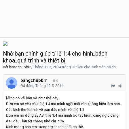
Nhờ bạn chỉnh giúp tỉ lệ 1:4 cho hình..bách
khoa..quá trình và thiết bị
Bởi
bangchubbrr
,
Tháng 12 5, 2014
trong
Dữ liệu cho sinh viên đồ án
bangchubbrr
0
Đã đăng
Tháng 12 5, 2014
Mình có vẽ bản vẽ như thế này.
Đứa em nó yêu cầu tỉ lệ 1:4 mà mình ngồi mãi vẫn không hiểu làm sao.
Các kích thước hình vẽ ban đầu mình vẽ tỉ lệ 1:1
Đứa em nó đòi giấy A3, tỉ lệ 1:4 mà mình bó tay luôn, càng ngic càng
đau đầu...lâu rồi chẳng nhớ chi nữa.
Kính mong anh em tương trợ nhanh nhất có thê.