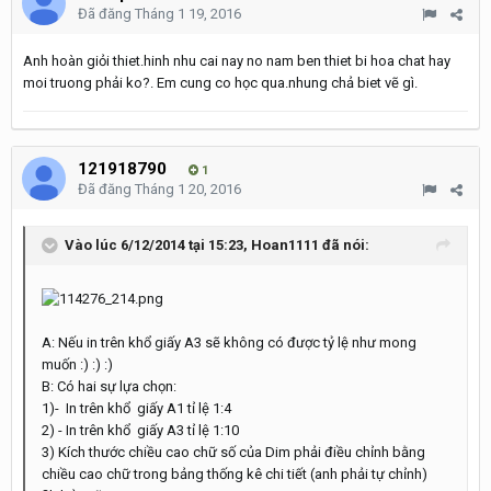
Đã đăng
Tháng 1 19, 2016
Anh hoàn giỏi thiet.hinh nhu cai nay no nam ben thiet bi hoa chat hay
moi truong phải ko?. Em cung co học qua.nhung chả biet vẽ gì.
121918790
1
Đã đăng
Tháng 1 20, 2016
Vào lúc 6/12/2014 tại 15:23, Hoan1111 đã nói:
A: Nếu in trên khổ giấy A3 sẽ không có được tỷ lệ như mong
muốn :) :) :)
B: Có hai sự lựa chọn:
1)- In trên khổ giấy A1 tỉ lệ 1:4
2) - In trên khổ giấy A3 tỉ lệ 1:10
3) Kích thước chiều cao chữ số của Dim phải điều chỉnh bằng
chiều cao chữ trong bảng thống kê chi tiết (anh phải tự chỉnh)