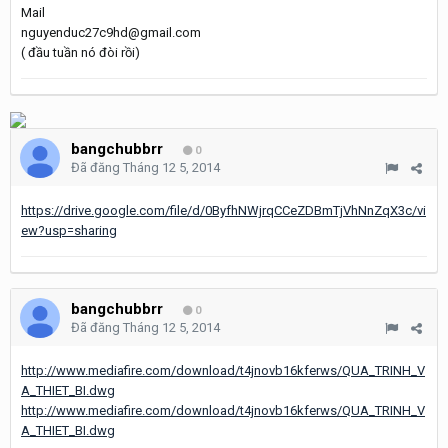
Mail
nguyenduc27c9hd@gmail.com
( đầu tuần nó đòi rồi)
bangchubbrr
0
Đã đăng
Tháng 12 5, 2014
https://drive.google.com/file/d/0ByfhNWjrqCCeZDBmTjVhNnZqX3c/vi
ew?usp=sharing
bangchubbrr
0
Đã đăng
Tháng 12 5, 2014
http://www.mediafire.com/download/t4jnovb16kferws/QUA_TRINH_V
A_THIET_BI.dwg
http://www.mediafire.com/download/t4jnovb16kferws/QUA_TRINH_V
A_THIET_BI.dwg