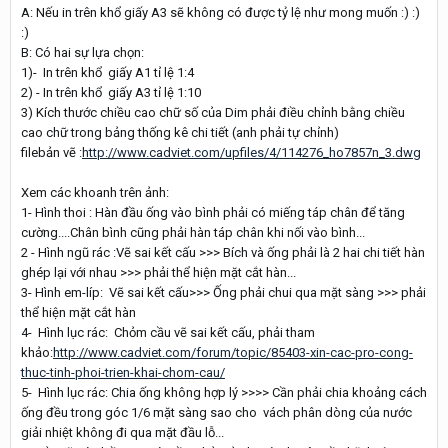
A: Nếu in trên khổ giấy A3 sẽ không có được tỷ lệ như mong muốn :) :)
:)
B: Có hai sự lựa chọn:
1)- In trên khổ giấy A1 tỉ lệ 1:4
2) - In trên khổ giấy A3 tỉ lệ 1:10
3) Kích thước chiều cao chữ số của Dim phải điều chỉnh bằng chiều
cao chữ trong bảng thống kê chi tiết (anh phải tự chỉnh)
filebản vẽ :
http://www.cadviet.com/upfiles/4/114276_ho7857n_3.dwg
Xem các khoanh trên ảnh:
1- Hình thoi : Hàn đầu ống vào bình phải có miếng táp chân để tăng
cường....Chân bình cũng phải hàn táp chân khi nối vào bình...
2 - Hình ngũ rác :Vẽ sai kết cấu >>> Bích và ống phải là 2 hai chi tiết hàn
ghép lại với nhau >>> phải thể hiện mặt cắt hàn...
3- Hình em-líp: Vẽ sai kết cấu>>> Ống phải chui qua mặt sàng >>> phải
thể hiện mặt cắt hàn
4- Hình lục rác: Chỏm cầu vẽ sai kết cấu, phải tham
khảo:
http://www.cadviet.com/forum/topic/85403-xin-cac-pro-cong-
thuc-tinh-phoi-trien-khai-chom-cau/
5- Hình lục rác: Chia ống không hợp lý >>>> Cần phải chia khoảng cách
ống đều trong góc 1/6 mặt sàng sao cho vách phân dòng của nước
giải nhiệt không đi qua mặt đầu lỗ...