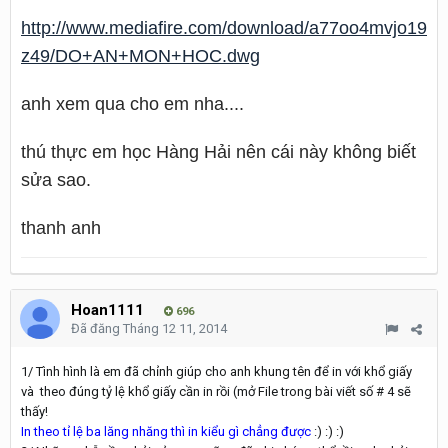
http://www.mediafire.com/download/a77oo4mvjo19
z49/DO+AN+MON+HOC.dwg
anh xem qua cho em nha....
thú thực em học Hàng Hải nên cái này không biết
sửa sao.
thanh anh
Hoan1111
696
Đã đăng
Tháng 12 11, 2014
1/ Tình hình là em đã chỉnh giúp cho anh khung tên để in với khổ giấy
và theo đúng tỷ lệ khổ giấy cần in rồi (mở File trong bài viết số # 4 sẽ
thấy!
In theo tỉ lệ ba lăng nhăng thì in kiểu gì chẳng được
:) :) :)