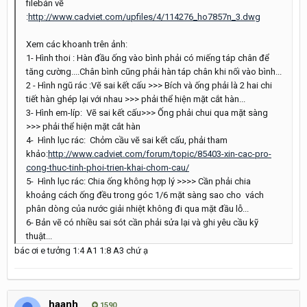
filebản vẽ
:
http://www.cadviet.com/upfiles/4/114276_ho7857n_3.dwg
Xem các khoanh trên ảnh:
1- Hình thoi : Hàn đầu ống vào bình phải có miếng táp chân để
tăng cường....Chân bình cũng phải hàn táp chân khi nối vào bình...
2 - Hình ngũ rác :Vẽ sai kết cấu >>> Bích và ống phải là 2 hai chi
tiết hàn ghép lại với nhau >>> phải thể hiện mặt cắt hàn...
3- Hình em-líp: Vẽ sai kết cấu>>> Ống phải chui qua mặt sàng
>>> phải thể hiện mặt cắt hàn
4- Hình lục rác: Chỏm cầu vẽ sai kết cấu, phải tham
khảo:
http://www.cadviet.com/forum/topic/85403-xin-cac-pro-
cong-thuc-tinh-phoi-trien-khai-chom-cau/
5- Hình lục rác: Chia ống không hợp lý >>>> Cần phải chia
khoảng cách ống đều trong góc 1/6 mặt sàng sao cho vách
phân dòng của nước giải nhiệt không đi qua mặt đầu lỗ...
6- Bản vẽ có nhiều sai sót cần phải sửa lại và ghi yêu cầu kỹ
thuật...
bác ơi e tưởng 1:4 A1 1:8 A3 chứ ạ
haanh
1590