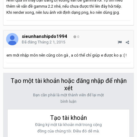
Nhìn qua thì thấy bạn đang bị vướng vấn đề gamma rồi. Tự tìm hiểu
thêm về vấn đề gamma 2.2 nhé, nếu chưa được thì lên đây hỏi tiếp.
Khi render xong, nên lưu ảnh với định dạng png, ko nên dùng jpg.
sieunhanshipdo1994
0
Đã đăng
Tháng 2 1, 2015
em mới nhập môn nên cũng còn gà , a có thể chỉ giúp e được ko ạ :( !
Tạo một tài khoản hoặc đăng nhập để nhận
xét
Bạn cần phải là một thành viên để lại một
bình luận
Tạo tài khoản
Đăng ký một tài khoản mới trong cộng
đồng của chúng tôi. Điều đó dễ mà.