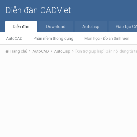
Diễn đàn CADViet
Diễn đàn
Download
AutoLisp
Đào tạo C
AutoCAD
Phần mềm thông dụng
Môn học - Đồ án Sinh viên
Trang chủ
AutoCAD
AutoLisp
[Xin trợ giúp lisp] Gán nội dung từ t