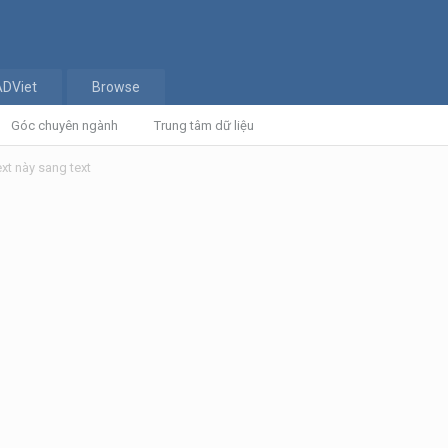
ADViet
Browse
Góc chuyên ngành
Trung tâm dữ liệu
ext này sang text