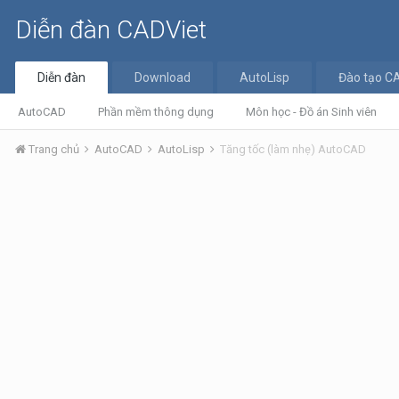
Diễn đàn CADViet
Diễn đàn
Download
AutoLisp
Đào tạo C
AutoCAD
Phần mềm thông dụng
Môn học - Đồ án Sinh viên
Trang chủ
AutoCAD
AutoLisp
Tăng tốc (làm nhẹ) AutoCAD