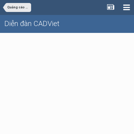
Quảng cáo - rao vặt
Diễn đàn CADViet