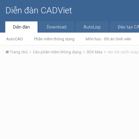
Diễn đàn CADViet
Diễn đàn
Download
AutoLisp
Đào tạo C
AutoCAD
Phần mềm thông dụng
Môn học - Đồ án Sinh viên
Trang chủ
Các phần mềm thông dụng
3DS Max
em hỏi cách xoay 