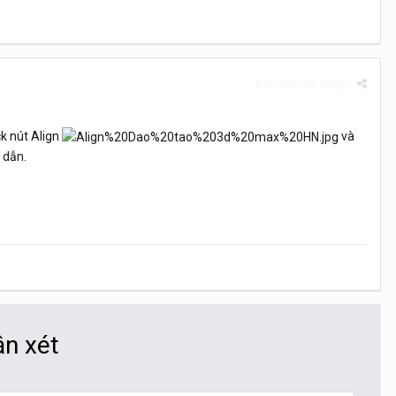
Báo cáo bài đăng
ck nút Align
và
 dẫn.
ận xét