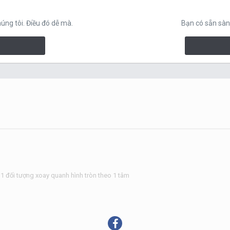
ng tôi. Điều đó dễ mà.
Bạn có sẵn sàn
1 đối tượng xoay quanh hình tròn theo 1 tâm