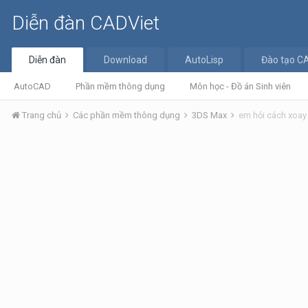
Diễn đàn CADViet
Diễn đàn
Download
AutoLisp
Đào tạo C
AutoCAD
Phần mềm thông dụng
Môn học - Đồ án Sinh viên
Trang chủ
Các phần mềm thông dụng
3DS Max
em hỏi cách xoay 