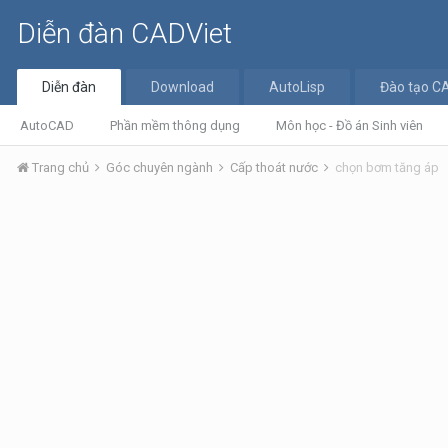
Diễn đàn CADViet
Diễn đàn
Download
AutoLisp
Đào tạo C
AutoCAD
Phần mềm thông dụng
Môn học - Đồ án Sinh viên
Trang chủ
Góc chuyên ngành
Cấp thoát nước
chọn bơm tăng áp