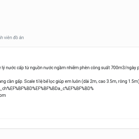
nh viên đồ án
xử lý nước cấp từ nguồn nước ngầm nhiễm phèn công suất 700m3/ngày phải
ang cần gấp. Scale tỉ lệ bể lọc giúp em luôn (dài 2m, cao 3.5m, rông 1.5m)
com