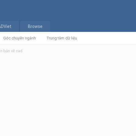
ADViet
Browse
Góc chuyên ngành
Trung tâm dữ liệu
in bản vẽ cad