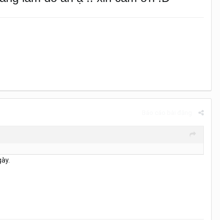
Báo cáo bài đăng
gày.