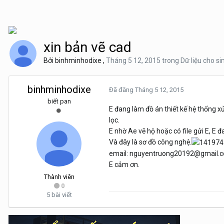
xin bản vẽ cad
Bởi
binhminhodixe
,
Tháng 5 12, 2015
trong
Dữ liệu cho si
binhminhodixe
Đã đăng
Tháng 5 12, 2015
biết pan
E đang làm đồ án thiết kế hệ thống 
lọc.
E nhờ Ae vẽ hộ hoặc có file gửi E, E đ
Và đây là sơ đồ công nghệ.
email: nguyentruong20192@gmail.
E cảm ơn.
Thành viên
0
5 bài viết