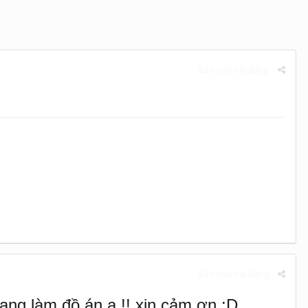
Báo cáo bài đăng
Báo cáo bài đăng
đang làm đồ án ạ !! xin cảm ơn :D