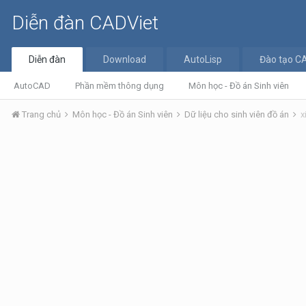
Diễn đàn CADViet
Diễn đàn
Download
AutoLisp
Đào tạo C
AutoCAD
Phần mềm thông dụng
Môn học - Đồ án Sinh viên
Trang chủ
Môn học - Đồ án Sinh viên
Dữ liệu cho sinh viên đồ án
x