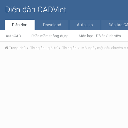
Diễn đàn CADViet
Diễn đàn
Download
AutoLisp
Đào tạo C
AutoCAD
Phần mềm thông dụng
Môn học - Đồ án Sinh viên
Trang chủ
Thư giãn - giải trí
Thư giãn
Mỗi ngày một câu chuyện cư