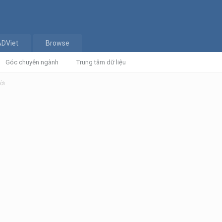
ADViet
Browse
Góc chuyên ngành
Trung tâm dữ liệu
ời