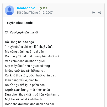
lamtecco2
856
Đã đăng
Tháng 7 12, 2007
Truyện Kiều Remix
Xin Cụ Nguyễn Du tha lỗi
Đầu lòng hai ả tố nga
"Thuý Kiều"là chị, em là "Thuý Vân".
Ma cũng tránh, quỷ ngại gần .
Dáng người nét mặt mười phần đười ươi.
Vân xem đanh đá khác người .
Mặt mày rầu rĩ như người có tang .
Miệng cười tựa rắn hổ mang .
Củi khô thua tóc, cóc nhường làn da .
Kiều càng xấu xí, gian tà .
So bề ngu dốt lại là phần hơn.
Người xanh bủng, mặt nhờn nhờn .
Dưa ghen thua khắm, cá hờn kém tanh .
Một hai xấu nhất kinh thành .
Dốt đành đòi một, đần đành hoạ hai