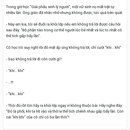
Trong giờ học "Giải phẫu sinh lý người", một nữ sinh nọ mất trật tự
nhiều lần. Ông giáo đã nhắc nhở nhưng không được, tức quá bèn quát:
- Này em kia, tôi sẽ đuổi ra khỏi lớp nếu em không trả lời được câu hỏi
sau đây: "Bộ phận nào trong cơ thể người lúc bé nhất và lúc to nhất có
thể tích gấp bẩy lần".
Cô học trò suy nghĩ rồi đỏ mặt ấp úng không trả lời, chỉ cười "khi... khi"
- Sao không trả lời đi còn cười gì?
- "khi... khi"
- ...!!!
- "khi... khi"
- Thôi đủ rồi! Em hãy ra khỏi lớp ngay vì không thuộc bài. Hãy nghe đây:
"Đó là phổi, khi ta hít vào và thở ra thể tích chênh nhau gấp bẩy lần. Còn
cái "khi khi" của cô chỉ có ba lần thôi"!