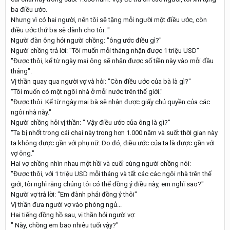
ba điều ước.
Nhưng vì có hai người, nên tôi sẽ tặng mỗi người một điều ước, còn
điều ước thứ ba sẽ dành cho tôi. "
Người đàn ông hỏi người chồng: "ông ước điều gì?"
Người chồng trả lời: "Tôi muốn mỗi tháng nhận được 1 triệu USD"
"Được thôi, kể từ ngày mai ông sẽ nhận được số tiền này vào mỗi đầu
tháng".
Vị thần quay qua người vợ và hỏi: "Còn điều ước của bà là gì?"
"Tôi muốn có một ngôi nhà ở mỗi nước trên thế giới."
"Được thôi. Kể từ ngày mai bà sẽ nhận được giấy chủ quyền của các
ngôi nhà này."
Người chồng hỏi vị thần: " Vậy điều ước của ông là gì?"
"Ta bị nhốt trong cái chai này trong hơn 1.000 năm và suốt thời gian này
ta không được gần với phụ nữ. Do đó, điều ước của ta là được gần với
vợ ông."
Hai vợ chồng nhìn nhau một hồi và cuối cùng người chồng nói:
"Được thôi, với 1 triệu USD mỗi tháng và tất các các ngôi nhà trên thế
giới, tôi nghĩ rằng chúng tôi có thể đồng ý điều này, em nghĩ sao?"
Người vợ trả lời: "Em đành phải đồng ý thôi"
Vị thần đưa người vợ vào phòng ngủ...
Hai tiếng đồng hồ sau, vị thần hỏi người vợ:
" Này, chồng em bao nhiêu tuổi vậy?"