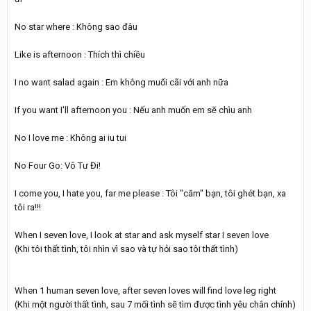
No star where : Không sao đâu
Like is afternoon : Thích thì chiều
I no want salad again : Em không muối cãi với anh nữa
If you want I'll afternoon you : Nếu anh muốn em sẽ chìu anh
No I love me : Không ai iu tui
No Four Go: Vô Tư Đi!
I come you, I hate you, far me please : Tôi "căm" bạn, tôi ghét bạn, xa
tôi ra!!!
When I seven love, I look at star and ask myself star I seven love
(Khi tôi thất tình, tôi nhìn vì sao và tự hỏi sao tôi thất tình)
When 1 human seven love, after seven loves will find love leg right
(Khi một người thất tình, sau 7 mối tình sẽ tìm được tình yêu chân chính)