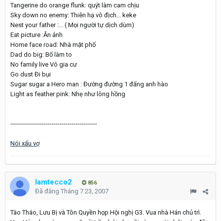
Tangerine do orange flunk: quýt làm cam chịu
Sky down no enemy: Thiên hạ vô địch... keke
Nest your father :... ( Mọi người tự dịch dùm)
Eat picture :Ăn ảnh
Home face road: Nhà mặt phố
Dad do big: Bố làm to
No family live Vô gia cư
Go dust Đi bụi
Sugar sugar a Hero man : Đường đường 1 đấng anh hào
Light as feather pink: Nhẹ như lông hồng
--------------------------------------------
Nói xấu vợ
lamtecco2
856
Đã đăng
Tháng 7 23, 2007
Tào Tháo, Lưu Bị và Tôn Quyền họp Hội nghị G3. Vua nhà Hán chủ trì.