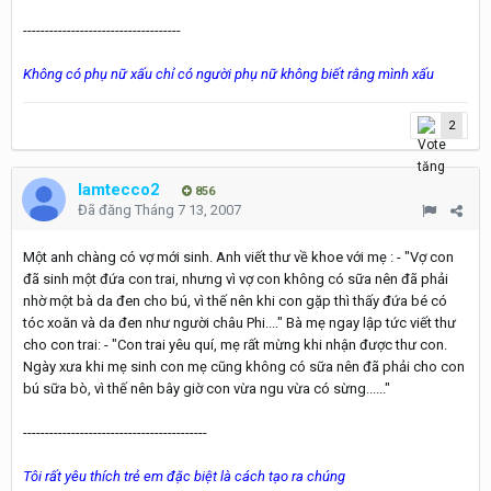
------------------------------------
Không có phụ nữ xấu chỉ có người phụ nữ không biết rằng mình xấu
2
lamtecco2
856
Đã đăng
Tháng 7 13, 2007
Một anh chàng có vợ mới sinh. Anh viết thư về khoe với mẹ : - "Vợ con
đã sinh một đứa con trai, nhưng vì vợ con không có sữa nên đã phải
nhờ một bà da đen cho bú, vì thế nên khi con gặp thì thấy đứa bé có
tóc xoăn và da đen như người châu Phi...." Bà mẹ ngay lập tức viết thư
cho con trai: - "Con trai yêu quí, mẹ rất mừng khi nhận được thư con.
Ngày xưa khi mẹ sinh con mẹ cũng không có sữa nên đã phải cho con
bú sữa bò, vì thế nên bây giờ con vừa ngu vừa có sừng......"
------------------------------------------
Tôi rất yêu thích trẻ em đặc biệt là cách tạo ra chúng