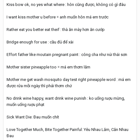
Kiss bow ok, no yes what where : hôn cũng được, không có gì đâu
I want kiss mother u before = anh muốn hôn má em trước
Rather eat you better eat theif : thà ăn mày hơn ăn cướp
Bridge enough for use : cầu đủ để xài
Effort father like moutain pregnant paint : công cha như núi thái sơn
Mother sister pineapple too = má em thơm lắm
Mother me get wash mosquito day test right pineapple word : má em
được rửa mỗi ngày thì phải thơm chứ
No drink wine happy, want drink wine punish : ko uống ruợu mừng,
muốn uống ruợu phạt
Sick Want Die: Đau muốn chít
Love Together Much, Bite Together Painful: Yêu Nhau Lắm, Cắn Nhau
Đau