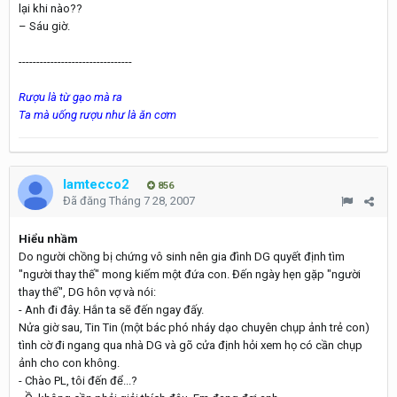
lại khi nào??
– Sáu giờ.
--------------------------------
Rượu là từ gạo mà ra
Ta mà uống rượu như là ăn cơm
lamtecco2
856
Đã đăng
Tháng 7 28, 2007
Hiểu nhầm
Do người chồng bị chứng vô sinh nên gia đình DG quyết định tìm
"người thay thế" mong kiếm một đứa con. Đến ngày hẹn gặp "người
thay thế", DG hôn vợ và nói:
- Anh đi đây. Hắn ta sẽ đến ngay đấy.
Nửa giờ sau, Tin Tin (một bác phó nháy dạo chuyên chụp ảnh trẻ con)
tình cờ đi ngang qua nhà DG và gõ cửa định hỏi xem họ có cần chụp
ảnh cho con không.
- Chào PL, tôi đến để...?