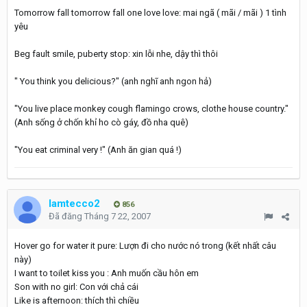
Tomorrow fall tomorrow fall one love love: mai ngã ( mãi / mãi ) 1 tình
yêu
Beg fault smile, puberty stop: xin lỗi nhe, dậy thì thôi
" You think you delicious?" (anh nghĩ anh ngon hả)
"You live place monkey cough flamingo crows, clothe house country."
(Anh sống ở chốn khỉ ho cò gáy, đồ nha quê)
"You eat criminal very !" (Anh ăn gian quá !)
lamtecco2
856
Đã đăng
Tháng 7 22, 2007
Hover go for water it pure: Lượn đi cho nước nó trong (kết nhất câu
này)
I want to toilet kiss you : Anh muốn cầu hôn em
Son with no girl: Con với chả cái
Like is afternoon: thích thì chiều