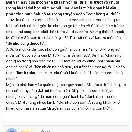
Bài văn này của một hành khách vốn là “tử sĩ” bị trượt vỏ chuối
trong kỳ thi đại học năm ngoái. Sau đây là trích đoạn bài văn
phân tích hình ảnh cô Mị trong truyện ngắn “Vợ chồng A Phủ” :
... “Mị là cô gái có ngoại hình “xinh như con tinh tinh trong nhà người
Kinh với tính cách “ngây thơ như con gà tơ” nên cô đã khiến bao trái tim
chàng trai cùng bản phải thổn thức vì... đau nhức. Nhưng thật bất hạnh,
Mị đã bị A Sử, con trai của thống lí Pá Tra, bắt cóc về làm vợ một cách
“dễ như uống thuốc tễ”.
A Sử là một kẻ đã “xấu như con gấu” lại còn ham “ăn chơi không sợ
mưa rơi”. Cuộc sống của Mị từ khi phải về làm vợ A Sử thật “chán như
con gián trong nhà ông Ngán”. Từ một người vô cùng “nhí nhảnh như
con cá cảnh” và “hồn nhiên như cô tiên”, Mị trở thành một người lúc nào
cũng “lầm lũi như con chuột chũi” với khuôn mặt “ buồn như con chuồn
chuồn”.
Mặc dù phải làm việc quần quật cả ngày nhưng Mị luôn bị bố chồng, kẻ
chỉ suốt ngày nằm dài hút thuốc phiện rồi “phê như con tê tê”, và
chồng, kẻ vô cùng “dã man con ngan” hành hạ “đánh đập như điện
chập”. Mị đã từng nhiều lần bị “đói như con sói”. Ăn uống kham khổ
khiến cho thân hình của Mị trở nên gầy còm “nhỏ như con thỏ”...
Hieuss
162