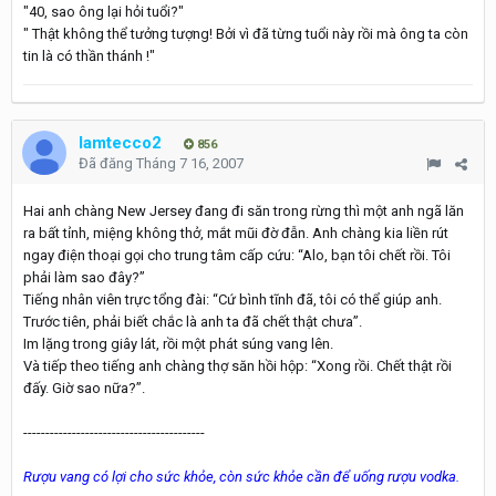
"40, sao ông lại hỏi tuổi?"
" Thật không thể tưởng tượng! Bởi vì đã từng tuổi này rồi mà ông ta còn
tin là có thần thánh !"
lamtecco2
856
Đã đăng
Tháng 7 16, 2007
Hai anh chàng New Jersey đang đi săn trong rừng thì một anh ngã lăn
ra bất tỉnh, miệng không thở, mắt mũi đờ đẫn. Anh chàng kia liền rút
ngay điện thoại gọi cho trung tâm cấp cứu: “Alo, bạn tôi chết rồi. Tôi
phải làm sao đây?”
Tiếng nhân viên trực tổng đài: “Cứ bình tĩnh đã, tôi có thể giúp anh.
Trước tiên, phải biết chắc là anh ta đã chết thật chưa”.
Im lặng trong giây lát, rồi một phát súng vang lên.
Và tiếp theo tiếng anh chàng thợ săn hồi hộp: “Xong rồi. Chết thật rồi
đấy. Giờ sao nữa?”.
-----------------------------------------
Rượu vang có lợi cho sức khỏe, còn sức khỏe cần để uống rượu vodka.