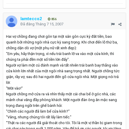
lamtecco2
856
Đã đăng
Tháng 7 15, 2007
Hai vợ chồng đang chơi gôn tại một sân gôn cực kỳ đắt tiền, bao
quanh bởi những ngôi nhà cực kỳ sang trọng. Khi chơi đến lỗ thứ ba,
chồng dặn dò vợ (một phụ nữ rất xinh đẹp):
"Em yêu, hãy thận trọng, vì nếu trái banh lỡ va vào một cửa kính, thì
chúng ta phải đền một số tiền lớn đấy".
Người vợ làm một cú đánh mạnh và tất nhiên trái banh bay thẳng vào
cửa kính lớn nhất của một ngôi nhà sang trọng nhất. Người chồng tức
giận, rầy vợ, sau đó hai người đến gõ cửa ngôi nhà. Một giọng nói trả
lời:
"Mời vào!"
Người chồng mở cửa ra và nhìn thấy một cái chai bể ở góc nhà, các
mảnh chai văng đầy phòng khách. Một người đàn ông ăn mặc sang
trọng đang ngồi trên ghế bành hỏi:
"Chính các người đã làm bể cửa kính?"
"Vâng, nhưng chúng tôi rất lấy làm tiếc."
"Thật ra các người đã giải thoát cho tôi. Tôi là một vị thần bị giam trong
cái chai này trong suốt 1.000 năm. Vậy để trả ơn các người, tôi xin tặng