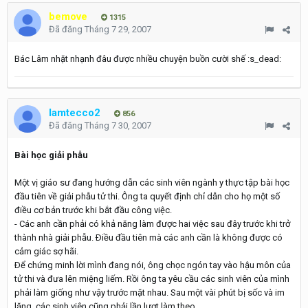
bemove
1315
Đã đăng
Tháng 7 29, 2007
Bác Lâm nhặt nhạnh đâu được nhiều chuyện buồn cười shế :s_dead:
lamtecco2
856
Đã đăng
Tháng 7 30, 2007
Bài học giải phẫu
Một vị giáo sư đang hướng dẫn các sinh viên ngành y thực tập bài học
đầu tiên về giải phẫu tử thi. Ông ta quyết định chỉ dẫn cho họ một số
điều cơ bản trước khi bắt đầu công việc.
- Các anh cần phải có khả năng làm được hai việc sau đây trước khi trở
thành nhà giải phẫu. Ðiều đầu tiên mà các anh cần là không được có
cảm giác sợ hãi.
Ðể chứng minh lời mình đang nói, ông chọc ngón tay vào hậu môn của
tử thi và đưa lên miệng liếm. Rồi ông ta yêu cầu các sinh viên của mình
phải làm giống như vậy trước mặt nhau. Sau một vài phút bị sốc và im
lặng, các sinh viên cũng phải lần lượt làm theo.