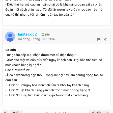
- Ðiều thứ hai mà các anh cần phải có là khả năng quan sát và phán
đoán một cách chính xác: Tôi đã lấy ngón tay giữa chọc vào hậu môn
của tử thi, nhưng tôi lại liếm ngón tay trỏ của tôi!
lamtecco2
856
Đã đăng
Tháng 7 31, 2007
Sơ cứu
Trung tâm cấp cứu nhận được một cú điện thoại :
- Alô! cho một xe cấp cứu đến ngay khách sạn H,tại bàn tính tiền có
một khách hàng bị ngất !
Bác sĩ trực trả lời:
-À,ca này thường gặp thôi! Trong lúc đợi hãy làm những động tác sơ
cứu sau:
+ Bước 1: Gỡ ngay hoá đơn tính tiền ra khỏi tay khách hàng.
+ Bước 2: Đặt khách hàng yên tĩnh trong một phòng hạng 3
+ Bước 3: Dùng tấm biển đại hạ giá trước mặt khách hàng.
TRƯỚC
KẾ TIẾP