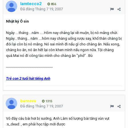
lamtecco2
856
Đã đăng
Tháng 7 19, 2007
Nhật ký Ô sin
Ngày ....tháng ...năm .....Hôm nay chàng lại về muộn, bị nó mắng chửi.
Ngày... tháng... năm ....hôm nay chàng uống rượu say, khổ thân chàng bị
đói lại còn bị nó mắng. Nó sai mình đi nấu gì cho chàng ăn. Nấu xong,
chàng ko ăn, nó ăn hết lại còn khen mình nấu ngon nữa. Tội chàng
quá.Mai nó đi công tác mình cho chàng ăn "phở" . Bù
-----------------------------------------
Trẻ con 2 tuổi hát tiếng Anh
bemove
1315
Đã đăng
Tháng 7 19, 2007
Vô đây câu bài hơi bị sướng, Anh Lâm số lượng bài tăng vùn vụt
:s_dead: , em phải học tập mới được