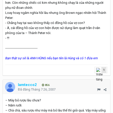
hơn. Còn những chiếc có kim nhưng không chạy là của những người
phụ nữ đoan chính.
Loay hoay ngắm nghía hồi lâu nhưng ông Brown ngạc nhiên hỏi Thánh
Peter:
- Chẳng hay tại sao không thấy có đồng hồ của vợ con?
- À, cái đồng hồ của vợ con hiện được sử dụng làm quạt trần ở văn
phòng của ta – Thánh Peter nói.
- !!!
--------------------------------
Bạn thật sự sẽ là ANH HÙNG nếu bạn tên là Hùng và có 1 đứa em
1
lamtecco2
856
Đã đăng
Tháng 7 26, 2007
– Mày bỏ rượu lâu chưa?
– Năm rưỡi.
– Chà chà, sâu rượu như mày mà bỏ lâu thế thì giỏi quá. Vậy mày uống