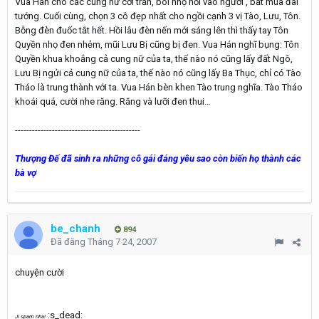
Vua Hán cho các cung nữ cởi trần, bôi nhọ nồi vào người , bắt múa đãi
tướng. Cuối cùng, chọn 3 cô đẹp nhất cho ngồi cạnh 3 vị Tào, Lưu, Tôn.
Bỗng đèn đuốc tắt hết. Hồi lâu đèn nến mới sáng lên thì thấy tay Tôn
Quyền nhọ đen nhẻm, mũi Lưu Bị cũng bị đen. Vua Hán nghĩ bụng: Tôn
Quyền khua khoắng cả cung nữ của ta, thế nào nó cũng lấy đất Ngô,
Lưu Bị ngửi cả cung nữ của ta, thế nào nó cũng lấy Ba Thục, chỉ có Tào
Tháo là trung thành với ta. Vua Hán bèn khen Tào trung nghĩa. Tào Tháo
khoái quá, cười nhe răng. Răng và lưỡi đen thui…
--------------------------------------------
Thượng Đế đã sinh ra những cô gái đáng yêu sao còn biến họ thành các
bà vợ
be_chanh
894
Đã đăng
Tháng 7 24, 2007
chuyện cười
:s_dead:
Ji spam nha!