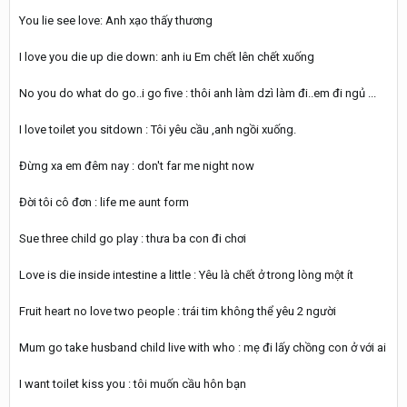
You lie see love: Anh xạo thấy thương
I love you die up die down: anh iu Em chết lên chết xuống
No you do what do go..i go five : thôi anh làm dzì làm đi..em đi ngủ ...
I love toilet you sitdown : Tôi yêu cầu ,anh ngồi xuống.
Đừng xa em đêm nay : don't far me night now
Đời tôi cô đơn : life me aunt form
Sue three child go play : thưa ba con đi chơi
Love is die inside intestine a little : Yêu là chết ở trong lòng một ít
Fruit heart no love two people : trái tim không thể yêu 2 người
Mum go take husband child live with who : mẹ đi lấy chồng con ở với ai
I want toilet kiss you : tôi muốn cầu hôn bạn