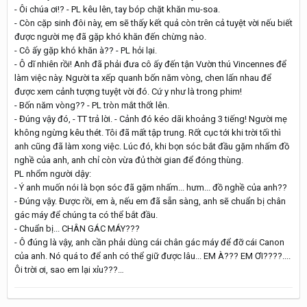
- Ôi chúa ơi!? - PL kêu lên, tay bóp chặt khăn mu-soa.
- Còn cặp sinh đôi này, em sẽ thấy kết quả còn trên cả tuyệt vời nếu biết
được người mẹ đã gặp khó khăn đến chừng nào.
- Cô ấy gặp khó khăn à?? - PL hỏi lại.
- Ô dĩ nhiên rồi! Anh đã phải đưa cô ấy đến tận Vườn thú Vincennes để
làm việc này. Người ta xếp quanh bốn năm vòng, chen lấn nhau để
được xem cảnh tượng tuyệt vời đó. Cứ y như là trong phim!
- Bốn năm vòng?? - PL tròn mắt thốt lên.
- Đúng vậy đó, - TT trả lời. - Cảnh đó kéo dãi khoảng 3 tiếng! Người mẹ
không ngừng kêu thét. Tôi đã mất tập trung. Rốt cục tới khi trời tối thì
anh cũng đã làm xong việc. Lúc đó, khi bọn sóc bắt đầu gặm nhấm đồ
nghề của anh, anh chỉ còn vừa đủ thời gian để đóng thùng.
PL nhổm người dậy:
- Ý anh muốn nói là bọn sóc đã gặm nhấm... hưm... đồ nghề của anh??
- Đúng vậy. Được rồi, em à, nếu em đã sẵn sàng, anh sẽ chuẩn bị chân
gác máy để chúng ta có thể bắt đầu.
- Chuẩn bị... CHÂN GÁC MÁY???
- Ô đúng là vậy, anh cần phải dùng cái chân gác máy để đỡ cái Canon
của anh. Nó quá to để anh có thể giữ được lâu... EM À??? EM ƠI????....
Ôi trời ơi, sao em lại xỉu???…