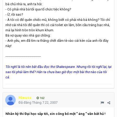
bà chủ nhà ra, anh ta hỏi:
- Có phải nhà bà tối qua tổ chức tiệc không?
- Ừ, rồi sao?
- À tôi có để quên chiếc mũ, không biết có phải nhà bà không? Tôi chỉ
nhớ cái nhà tôi để quên thì có cái toilet xịn lắm, bồn cầu tráng bạc nhá,
mà lại hình tròn tròn khum khum.
Bà vợ quay vào nhà gọi chồng:
- Anh yêu, em đã tìm ra thằng chết dẫm tè vào cái kèn của anh rồi đây
này!
----------------------------------
Tôi nghĩ là tôi nên bắt đầu đọc thơ Shakespeare. Nhưng rồi tôi nghĩ lại, tại
sao tôi phải làm thế? Hắn ta chưa bao giờ đọc một bài thơ nào của tôi
cả.
Hieuss
162
Đã đăng
Tháng 7 22, 2007
Nhân kỳ thi Đại học sắp tới, xin công bố một " áng " văn bất hủ !