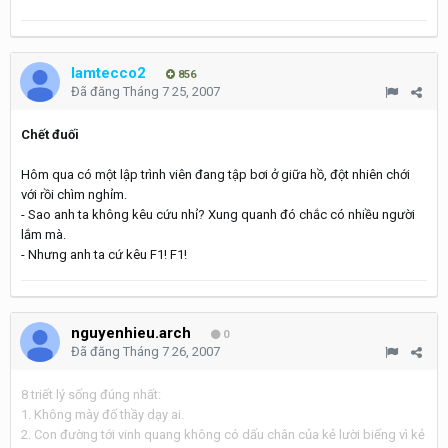
lamtecco2
856
Đã đăng
Tháng 7 25, 2007
Chết đuối
Hôm qua có một lập trình viên đang tập bơi ở giữa hồ, đột nhiên chới
với rồi chìm nghỉm.
- Sao anh ta không kêu cứu nhỉ? Xung quanh đó chắc có nhiều người
lắm mà.
- Nhưng anh ta cứ kêu F1! F1!
nguyenhieu.arch
0
Đã đăng
Tháng 7 26, 2007
8 triết lý sống đúng nhất:
1. Không mày đố thầy dạy ai.
2. Con đường tới vinh quang không có dấu chân của kẻ lười biếng vì kẻ