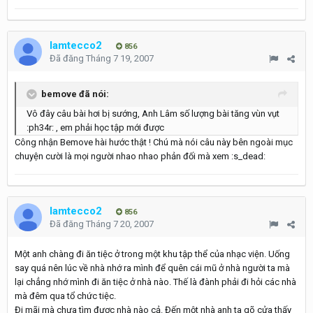
lamtecco2
856
Đã đăng
Tháng 7 19, 2007
bemove đã nói:
Vô đây câu bài hơi bị sướng, Anh Lâm số lượng bài tăng vùn vụt
:ph34r: , em phải học tập mới được
Công nhận Bemove hài hước thật ! Chú mà nói câu này bên ngoài mục
chuyện cười là mọi người nhao nhao phản đối mà xem :s_dead:
lamtecco2
856
Đã đăng
Tháng 7 20, 2007
Một anh chàng đi ăn tiệc ở trong một khu tập thể của nhạc viện. Uống
say quá nên lúc về nhà nhớ ra mình để quên cái mũ ở nhà người ta mà
lại chẳng nhớ mình đi ăn tiệc ở nhà nào. Thế là đành phải đi hỏi các nhà
mà đêm qua tổ chức tiệc.
Đi mãi mà chưa tìm được nhà nào cả. Đến một nhà anh ta gõ cửa thấy