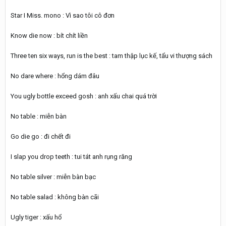
Star I Miss. mono : Vì sao tôi cô đơn
Know die now : bít chít liền
Three ten six ways, run is the best : tam thập lục kế, tẩu vi thượng sách
No dare where : hổng dám đâu
You ugly bottle exceed gosh : anh xấu chai quá trời
No table : miễn bàn
Go die go : đi chết đi
I slap you drop teeth : tui tát anh rụng răng
No table silver : miễn bàn bạc
No table salad : không bàn cãi
Ugly tiger : xấu hổ