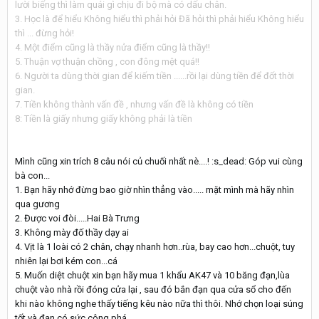
lười biếng thì làm quái gì chịu đi bộ mà có dấu chân.
3. Học là để hiểu Không hiểu thì phải hỏi Đã hỏi thì phải hiểu Không hiểu
thì ... đừng hỏi!
4. Một điểm cũng là thầy nửa điểm cũng là thầy!!
5. Thuận vợ thuận chồng , con đông mệt quá!!
6. Người ta dùng thời gian để kiếm tiền ......rồi lại dùng tiền để đốt thời
gian.
7. Tiền không thành vấn đề , nhưng vấn đề là không có tiền
8: Tiền là giấy nhưng giấy không phải là tiền
Mình cũng xin trích 8 câu nói củ chuối nhất nè....! :s_dead: Góp vui cùng
bà con...
1. Bạn hãy nhớ đừng bao giờ nhìn thẳng vào..... mặt mình mà hãy nhìn
qua gương
2. Được voi đòi.....Hai Bà Trưng
3. Không mày đố thầy dạy ai
4. Vịt là 1 loài có 2 chân, chạy nhanh hơn..rùa, bay cao hơn...chuột, tuy
nhiên lại bơi kém con...cá
5. Muốn diệt chuột xin bạn hãy mua 1 khẩu AK47 và 10 băng đạn,lùa
chuột vào nhà rồi đóng cửa lại , sau đó bắn đạn qua cửa sổ cho đến
khi nào không nghe thấy tiếng kêu nào nữa thì thôi. Nhớ chọn loại súng
tốt và đạn có sức công phá