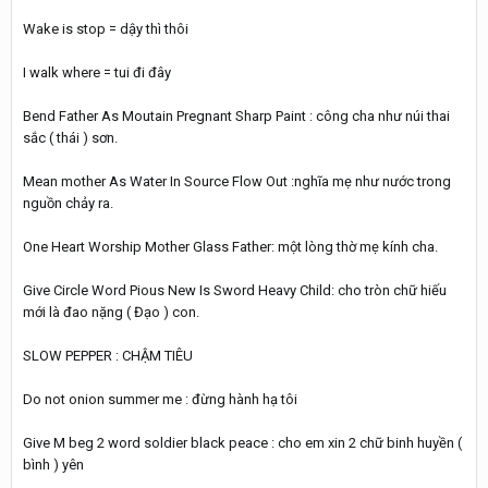
Wake is stop = dậy thì thôi
I walk where = tui đi đây
Bend Father As Moutain Pregnant Sharp Paint : công cha như núi thai
sắc ( thái ) sơn.
Mean mother As Water In Source Flow Out :nghĩa mẹ như nước trong
nguồn chảy ra.
One Heart Worship Mother Glass Father: một lòng thờ mẹ kính cha.
Give Circle Word Pious New Is Sword Heavy Child: cho tròn chữ hiếu
mới là đao nặng ( Đạo ) con.
SLOW PEPPER : CHẬM TIÊU
Do not onion summer me : đừng hành hạ tôi
Give M beg 2 word soldier black peace : cho em xin 2 chữ binh huyền (
bình ) yên