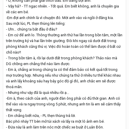
- Ồ, không cần phải giải thích đâu. Em đang đợi anh.
- Vậy hả? - TT ngạc nhiên. - Tốt quá. Em biết không, anh là chuyên gia
về các em bé.
-Em đợi anh chính là vì chuyện đó. Mời anh vào và ngồi ở đằng kia.
Sau một lúc, PL thẹn thùng lên tiếng:
- Ưm… chúng ta bắt đầu ở đâu?
- Em cứ để anh lo. Thông thường anh thử hai lần trong bồn tắm, một lần
trên trường kỷ và hai lần trên giường. Đôi khi ngay cả dưới đất trong
phòng khách cũng thú vị. Việc đó hoàn toàn có thể làm được ở bất cứ
chỗ nào!!
- Trong bồn tắm à, rồi lại dưới đất trong phòng khách? Thảo nào mà
DG chồng em chẳng thể nào làm được.
- Em à, chẳng ai trong chúng ta có thể đảm bảo có kết quả tốt trong
mọi trường hợp. Nhưng nếu như chúng ta thử ở nhiều tư thế khác nhau
và anh lấy khoảng sáu hay bảy góc độ gì đó, anh chắc em sẽ được
thoả mãn.
- Nhưng như vậy đã là quá nhiều rồi ạ...
-Em à, theo cách của anh, người đàn ông phải có đủ thời gian. Anh có
thể vào và ra ngay trong vòng 5 phút, nhưng anh tin là em sẽ cảm thấy
thất vọng.
- Em chẳng biết nữa, - PL thẹn thùng trả lời.
Bác phó nháy TT bèn mở túi xách và lấy ra một lô ảnh em bé.
- Đứa này là anh làm trên nóc một chiếc xe buýt ở Luân Đôn.