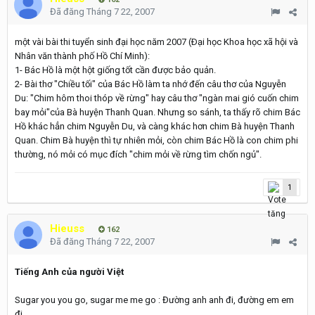
Đã đăng
Tháng 7 22, 2007
một vài bài thi tuyển sinh đại học năm 2007 (Ðại học Khoa học xã hội và
Nhân văn thành phố Hồ Chí Minh):
1- Bác Hồ là một hột giống tốt cần được bảo quản.
2- Bài thơ "Chiều tối" của Bác Hồ làm ta nhớ đến câu thơ của Nguyễn
Du: "Chim hôm thoi thóp về rừng" hay câu thơ "ngàn mai gió cuốn chim
bay mỏi"của Bà huyện Thanh Quan. Nhưng so sánh, ta thấy rõ chim Bác
Hồ khác hẳn chim Nguyễn Du, và càng khác hơn chim Bà huyện Thanh
Quan. Chim Bà huyện thì tự nhiên mỏi, còn chim Bác Hồ là con chim phi
thường, nó mỏi có mục đích "chim mỏi về rừng tìm chốn ngủ".
1
Hieuss
162
Đã đăng
Tháng 7 22, 2007
Tiếng Anh của người Việt
Sugar you you go, sugar me me go : Đường anh anh đi, đường em em
đi