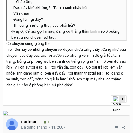
-... Chào ông!
- Dạo này khỏe không? - Tom nhanh nhảu hỏi.
- Vẫn khỏe.
- Đang làm gì đấy?
- Thì cũng như ông thôi, sao phải hỏi?
-Mày ơi, để tao gọi lại sau, đang có thằng thần kinh nào ở buồng
bên cứ nói chuyện với tao!
Có chuyện cũng giống thế:
Trên đời này có những chuyện vô duyên chưa từng thấy . Cũng như câu
chuyện sau đây của tôi: Tôi bước vào phòng vệ sinh để giải tỏa tâm
trạng, bỗng từ phòng wc bên cạnh có tiếng vọng ra ” anh ở bên đó sao
rồi?” vì lịch sự tôi đáp lại: ” tôi vẫn ổn, còn cô?” Cô gái trả lời;” em vẫn
khỏe, anh đang làm gì bên đấy đấy”, tôi thành thật trả lời : ” tôi đang đi
vệ sinh, còn cô”, bỗng cô gái la lên: ” thôi em cúp máy nha, có thằng
cha điên nào ở phòng bên cứ phá đám”
1
cadman
1
Đã đăng
Tháng 7 11, 2007