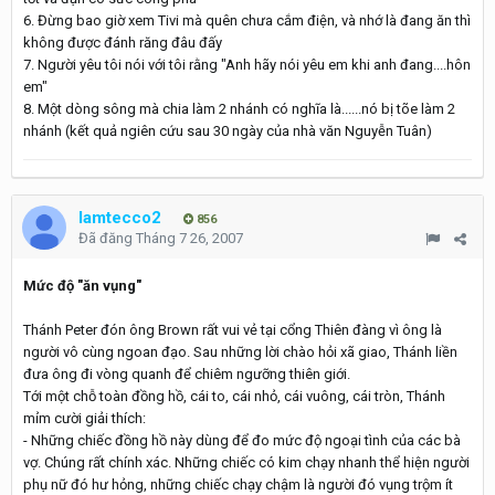
6. Đừng bao giờ xem Tivi mà quên chưa cắm điện, và nhớ là đang ăn thì
không được đánh răng đâu đấy
7. Người yêu tôi nói với tôi rằng "Anh hãy nói yêu em khi anh đang....hôn
em"
8. Một dòng sông mà chia làm 2 nhánh có nghĩa là......nó bị tõe làm 2
nhánh (kết quả ngiên cứu sau 30 ngày của nhà văn Nguyễn Tuân)
lamtecco2
856
Đã đăng
Tháng 7 26, 2007
Mức độ "ăn vụng"
Thánh Peter đón ông Brown rất vui vẻ tại cổng Thiên đàng vì ông là
người vô cùng ngoan đạo. Sau những lời chào hỏi xã giao, Thánh liền
đưa ông đi vòng quanh để chiêm ngưỡng thiên giới.
Tới một chỗ toàn đồng hồ, cái to, cái nhỏ, cái vuông, cái tròn, Thánh
mỉm cười giải thích:
- Những chiếc đồng hồ này dùng để đo mức độ ngoại tình của các bà
vợ. Chúng rất chính xác. Những chiếc có kim chạy nhanh thể hiện người
phụ nữ đó hư hỏng, những chiếc chạy chậm là người đó vụng trộm ít