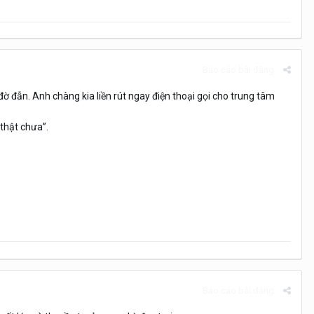
Báo cáo bài đăng
ờ đẫn. Anh chàng kia liền rút ngay điện thoại gọi cho trung tâm
 thật chưa”.
Báo cáo bài đăng