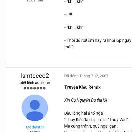
15 bài viết
- "khi... khi"
- ...!!!
- "khi... khi"
- Thôi đủ rồi! Em hãy ra khỏi lớp ngay 
thôi"!
lamtecco2
Đã đăng
Tháng 7 12, 2007
biết lệnh adcenter
Truyện Kiều Remix
Xin Cụ Nguyễn Du tha lỗi
Đầu lòng hai ả tố nga
"Thuý Kiều"là chị, em là "Thuý Vân".
Ma cũng tránh, quỷ ngại gần .
Moderator