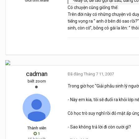
Giới tính:
Male
-Mày ơi, để tao gọi lại sau, đang 
Có chuyện cũng giống thế:
Trên đời này có những chuyện vô duy
tiếng vọng ra ” anh ở bên đó sao rồi?” v
sinh, còn cô”, bỗng cô gái la lên: ”
cadman
Đã đăng
Tháng 7 11, 2007
biết zoom
Trong giờ học "Giải phẫu sinh lý ngươ
- Này em kia, tôi sẽ đuổi ra khỏi lớp n
Cô học trò suy nghĩ rồi đỏ mặt ấp úng 
- Sao không trả lời đi còn cười gì?
Thành viên
1