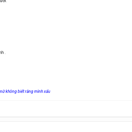
ươi.
h .
 nữ không biết rằng mình xấu