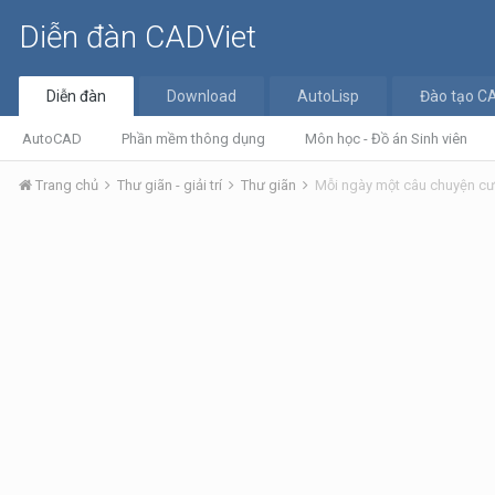
Diễn đàn CADViet
Diễn đàn
Download
AutoLisp
Đào tạo C
AutoCAD
Phần mềm thông dụng
Môn học - Đồ án Sinh viên
Trang chủ
Thư giãn - giải trí
Thư giãn
Mỗi ngày một câu chuyện cư