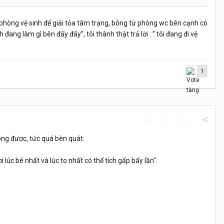
phòng vệ sinh để giải tỏa tâm trạng, bỗng từ phòng wc bên cạnh có
h đang làm gì bên đấy đấy”, tôi thành thật trả lời : ” tôi đang đi vệ
1
Báo cáo bài đăng
ông được, tức quá bèn quát:
c bé nhất và lúc to nhất có thể tích gấp bẩy lần".