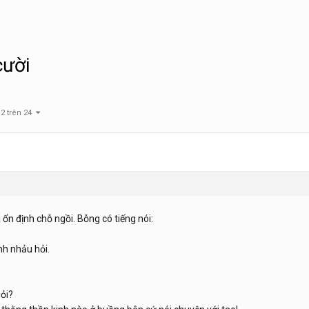
cười
 2 trên 24
ổn định chỗ ngồi. Bỗng có tiếng nói:
h nhảu hỏi.
hỏi?