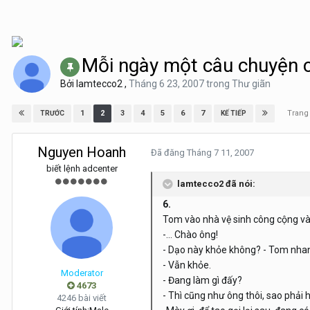
Mỗi ngày một câu chuyện 
Bởi
lamtecco2
,
Tháng 6 23, 2007
trong
Thư giãn
Trang
1
2
3
4
5
6
7
TRƯỚC
KẾ TIẾP
Nguyen Hoanh
Đã đăng
Tháng 7 11, 2007
biết lệnh adcenter
lamtecco2 đã nói:
6.
Tom vào nhà vệ sinh công cộng và 
-... Chào ông!
- Dạo này khỏe không? - Tom nhan
- Vẫn khỏe.
Moderator
- Đang làm gì đấy?
4673
- Thì cũng như ông thôi, sao phải 
4246 bài viết