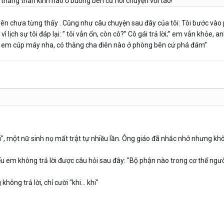
có thằng thần kinh nào ở buồng bên cứ nói chuyện với tao!
ên chưa từng thấy . Cũng như câu chuyện sau đây của tôi: Tôi bước vào 
ì lịch sự tôi đáp lại: ” tôi vẫn ổn, còn cô?” Cô gái trả lời;” em vẫn khỏe, an
 thôi em cúp máy nha, có thằng cha điên nào ở phòng bên cứ phá đám”
̀i", một nữ sinh nọ mất trật tự nhiều lần. Ông giáo đã nhắc nhở nhưng kh
ếu em không trả lời được câu hỏi sau đây: "Bộ phận nào trong cơ thể người lú
không trả lời, chỉ cười "khi... khi"