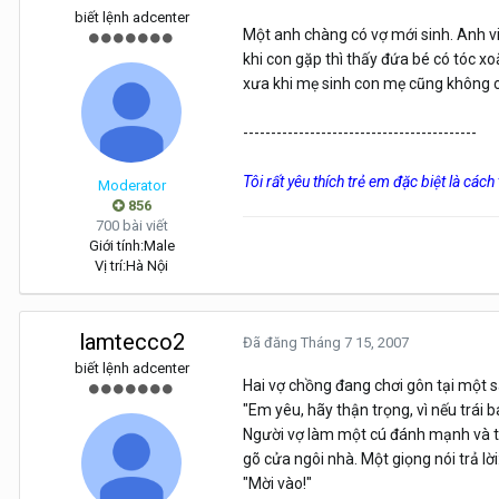
biết lệnh adcenter
Một anh chàng có vợ mới sinh. Anh vi
khi con gặp thì thấy đứa bé có tóc xo
xưa khi mẹ sinh con mẹ cũng không có
------------------------------------------
Tôi rất yêu thích trẻ em đặc biệt là các
Moderator
856
700 bài viết
Giới tính:
Male
Vị trí:
Hà Nội
lamtecco2
Đã đăng
Tháng 7 15, 2007
biết lệnh adcenter
Hai vợ chồng đang chơi gôn tại một s
"Em yêu, hãy thận trọng, vì nếu trái b
Người vợ làm một cú đánh mạnh và tất
gõ cửa ngôi nhà. Một giọng nói trả lời
"Mời vào!"