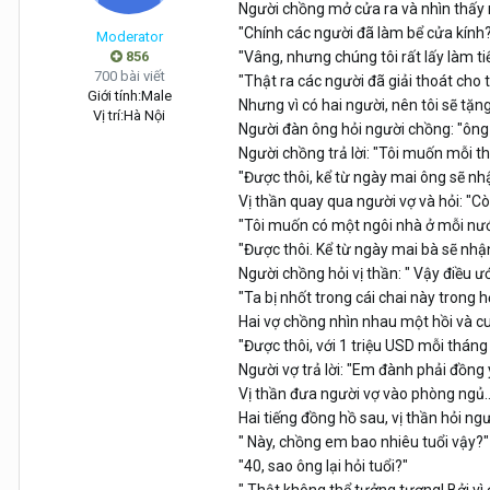
Người chồng mở cửa ra và nhìn thấy 
"Chính các người đã làm bể cửa kính
Moderator
856
"Vâng, nhưng chúng tôi rất lấy làm tiế
700 bài viết
"Thật ra các người đã giải thoát cho t
Giới tính:
Male
Nhưng vì có hai người, nên tôi sẽ tặn
Vị trí:
Hà Nội
Người đàn ông hỏi người chồng: "ông 
Người chồng trả lời: "Tôi muốn mỗi t
"Được thôi, kể từ ngày mai ông sẽ nh
Vị thần quay qua người vợ và hỏi: "Cò
"Tôi muốn có một ngôi nhà ở mỗi nước
"Được thôi. Kể từ ngày mai bà sẽ nhậ
Người chồng hỏi vị thần: " Vậy điều ư
"Ta bị nhốt trong cái chai này trong 
Hai vợ chồng nhìn nhau một hồi và cu
"Được thôi, với 1 triệu USD mỗi tháng 
Người vợ trả lời: "Em đành phải đồng 
Vị thần đưa người vợ vào phòng ngủ..
Hai tiếng đồng hồ sau, vị thần hỏi ngư
" Này, chồng em bao nhiêu tuổi vậy?"
"40, sao ông lại hỏi tuổi?"