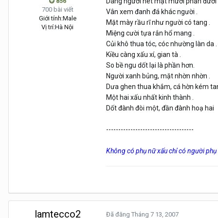
856
Dáng người nét mặt mười phần đười 
700 bài viết
Vân xem đanh đá khác người .
Giới tính:
Male
Mặt mày rầu rĩ như người có tang .
Vị trí:
Hà Nội
Miệng cười tựa rắn hổ mang .
Củi khô thua tóc, cóc nhường làn da .
Kiều càng xấu xí, gian tà .
So bề ngu dốt lại là phần hơn.
Người xanh bủng, mặt nhờn nhờn .
Dưa ghen thua khắm, cá hờn kém tan
Một hai xấu nhất kinh thành .
Dốt đành đòi một, đần đành hoạ hai
------------------------------------
Không có phụ nữ xấu chỉ có người phụ
lamtecco2
Đã đăng
Tháng 7 13, 2007