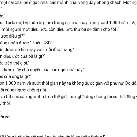
một cái chai bể ở góc nhà, các mảnh chai văng đầy phòng khách. Một ng
?"
c."
ôi. Tôi là một vị thần bị giam trong cái chai này trong suốt 1.000 năm. Vậy
g mỗi người một điều ước, còn điều ước thứ ba sẽ dành cho tôi. "
ước điều gì?"
háng nhận được 1 triệu USD"
ận được số tiền này vào mỗi đầu tháng".
n điều ước của bà là gì?"
 trên thế giới."
n được giấy chủ quyền của các ngôi nhà này."
ớc của ông là gì?"
hơn 1.000 năm và suốt thời gian này ta không được gần với phụ nữ. Do đó,
ối cùng người chồng nói:
và tất các các ngôi nhà trên thế giới, tôi nghĩ rằng chúng tôi có thể đồng
ý thôi"
.
ời vợ: