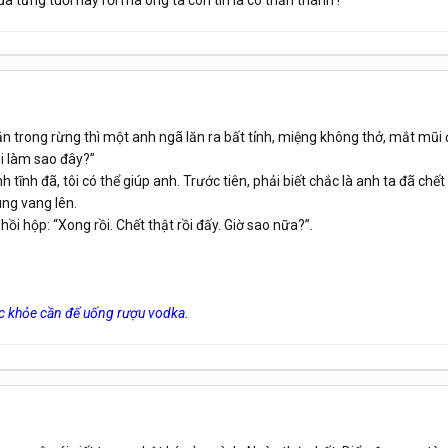
ã từng tuổi này rồi mà ông ta còn tin là có thần thánh !"
 trong rừng thì một anh ngã lăn ra bất tỉnh, miệng không thở, mắt mũi đ
hải làm sao đây?”
h tĩnh đã, tôi có thể giúp anh. Trước tiên, phải biết chắc là anh ta đã chết
úng vang lên.
ồi hộp: “Xong rồi. Chết thật rồi đấy. Giờ sao nữa?”.
ức khỏe cần để uống rượu vodka.