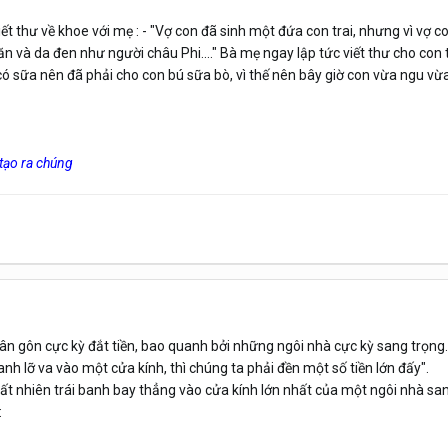
ết thư về khoe với mẹ : - "Vợ con đã sinh một đứa con trai, nhưng vì vợ 
ăn và da đen như người châu Phi...." Bà mẹ ngay lập tức viết thư cho con 
 sữa nên đã phải cho con bú sữa bò, vì thế nên bây giờ con vừa ngu vừa c
h tạo ra chúng
ân gôn cực kỳ đắt tiền, bao quanh bởi những ngôi nhà cực kỳ sang trọng. 
anh lỡ va vào một cửa kính, thì chúng ta phải đền một số tiền lớn đấy".
 nhiên trái banh bay thẳng vào cửa kính lớn nhất của một ngôi nhà sang
: