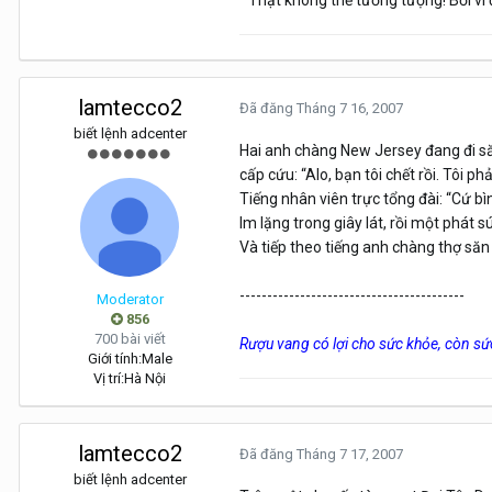
" Thật không thể tưởng tượng! Bởi vì đ
lamtecco2
Đã đăng
Tháng 7 16, 2007
biết lệnh adcenter
Hai anh chàng New Jersey đang đi săn
cấp cứu: “Alo, bạn tôi chết rồi. Tôi p
Tiếng nhân viên trực tổng đài: “Cứ bìn
Im lặng trong giây lát, rồi một phát s
Và tiếp theo tiếng anh chàng thợ săn h
-----------------------------------------
Moderator
856
700 bài viết
Rượu vang có lợi cho sức khỏe, còn s
Giới tính:
Male
Vị trí:
Hà Nội
lamtecco2
Đã đăng
Tháng 7 17, 2007
biết lệnh adcenter