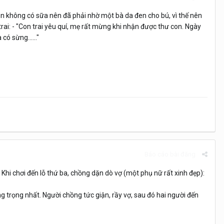
con không có sữa nên đã phải nhờ một bà da đen cho bú, vì thế nên
trai: - "Con trai yêu quí, mẹ rất mừng khi nhận được thư con. Ngày
ó sừng......"
Báo cáo bài đăng
Khi chơi đến lỗ thứ ba, chồng dặn dò vợ (một phụ nữ rất xinh đẹp):
 trọng nhất. Người chồng tức giận, rầy vợ, sau đó hai người đến