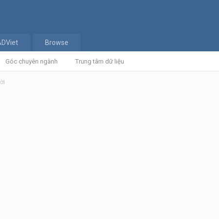
ADViet
Browse
Góc chuyên ngành
Trung tâm dữ liệu
ời