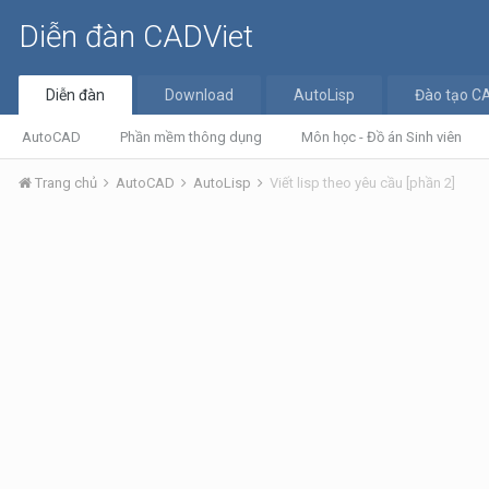
Diễn đàn CADViet
Diễn đàn
Download
AutoLisp
Đào tạo C
AutoCAD
Phần mềm thông dụng
Môn học - Đồ án Sinh viên
Trang chủ
AutoCAD
AutoLisp
Viết lisp theo yêu cầu [phần 2]