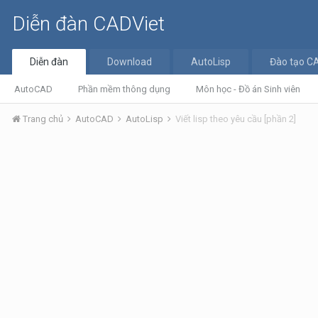
Diễn đàn CADViet
Diễn đàn
Download
AutoLisp
Đào tạo C
AutoCAD
Phần mềm thông dụng
Môn học - Đồ án Sinh viên
Trang chủ
AutoCAD
AutoLisp
Viết lisp theo yêu cầu [phần 2]