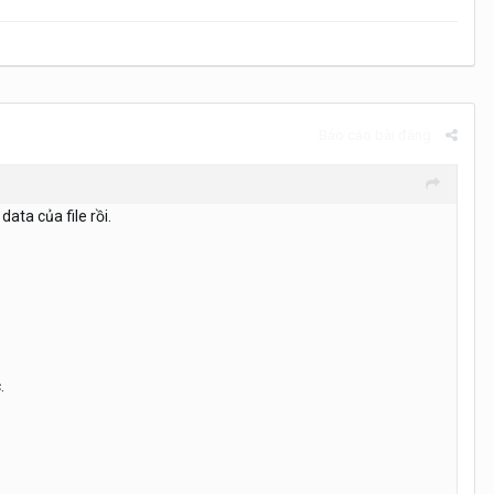
Báo cáo bài đăng
ta của file rồi.
.