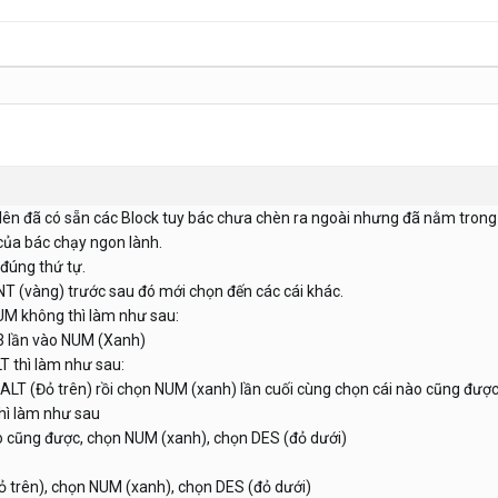
ên đã có sẵn các Block tuy bác chưa chèn ra ngoài nhưng đã nằm trong da
 của bác chạy ngon lành.
đúng thứ tự.
T (vàng) trước sau đó mới chọn đến các cái khác.
UM không thì làm như sau:
 3 lần vào NUM (Xanh)
T thì làm như sau:
ALT (Đỏ trên) rồi chọn NUM (xanh) lần cuối cùng chọn cái nào cũng được
hì làm như sau
o cũng được, chọn NUM (xanh), chọn DES (đỏ dưới)
ỏ trên), chọn NUM (xanh), chọn DES (đỏ dưới)