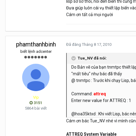
lisp sơ sơ thôi, nói đến biến thì cũng m
Đưa giúp luôn cái vụ thiết lập biến v
Cám ơn tất cả mọi người
phamthanhbinh
Đã đăng
Tháng 8 17, 2010
biết lệnh adcenter
Tue_NV đã nói:
Do Bản vẽ của bạn tnmtpc thiết lập
"mất tiêu" như bác đã thấy
@ tnmtpc : Trước khi chạy Lisp, bác
Command:
attreq
Vip
Enter new value for ATTREQ : 1
3151
5864 bài viết
@hoa35ktxd : Khi viết Lisp, bác nên
Cám ơn bác Tue_NV nhé vì mình cũng k
ATTREQ System Variable