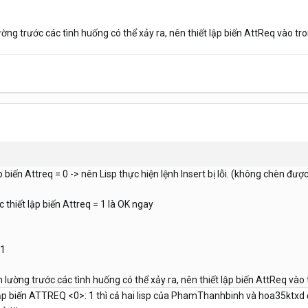
ờng trước các tình huống có thể xảy ra, nên thiết lập biến AttReq vào tron
 biến Attreq = 0 -> nên Lisp thực hiện lệnh Insert bị lỗi. (không chèn đượ
 thiết lập biến Attreq = 1 là OK ngay
 1
 lường trước các tình huống có thể xảy ra, nên thiết lập biến AttReq vào t
 lập biến ATTREQ <0>: 1 thì cả hai lisp của PhamThanhbinh và hoa35ktxd