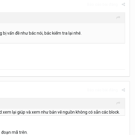
Báo cáo bài đăng
 bị vấn đề như bác nói, bác kiểm tra lại nhé.
Báo cáo bài đăng
txd xem lại giúp và xem như bản vẽ nguồn không có sẵn các block.
a đoạn mã trên.