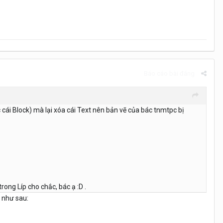
Báo cáo bài đăng
c cái Block) mà lại xóa cái Text nên bản vẽ của bác tnmtpc bị
rong Líp cho chắc, bác ạ :D .
y như sau: