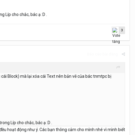
g Líp cho chắc, bác ạ :D .
3
Báo cáo bài đăng
c cái Block) mà lại xóa cái Text nên bản vẽ của bác tnmtpc bị
rong Líp cho chắc, bác ạ :D .
 đều hoạt động như ý. Các bạn thông cảm cho mình nhé vì mình biết