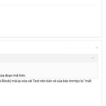
Báo cáo bài đăng
 của đoạn mã trên.
cái Block) mà lại xóa cái Text nên bản vẽ của bác tnmtpc bị "mất