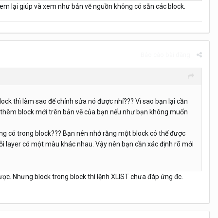
d xem lại giúp và xem như bản vẽ nguồn không có sẵn các block.
Báo cáo bài đăng
ock thì làm sao để chỉnh sửa nó được nhỉ??? Vì sao bạn lại cần
tạo thêm block mới trên bản vẽ của bạn nếu như bạn không muốn
ợng có trong block??? Bạn nên nhớ rằng một block có thể được
ỗi layer có một màu khác nhau. Vậy nên bạn cần xác định rõ mới
được. Nhưng block trong block thì lệnh XLIST chưa đáp ứng đc.