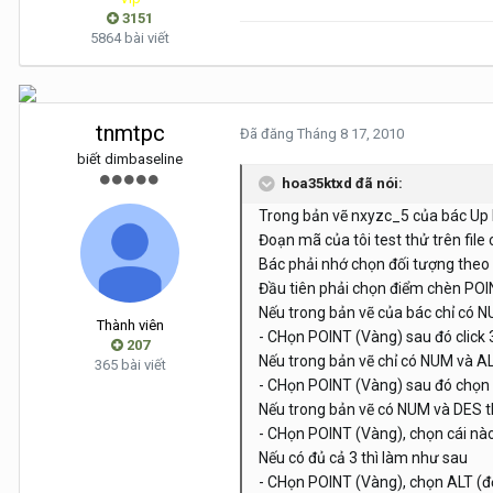
3151
5864 bài viết
tnmtpc
Đã đăng
Tháng 8 17, 2010
biết dimbaseline
hoa35ktxd đã nói:
Trong bản vẽ nxyzc_5 của bác Up l
Đoạn mã của tôi test thử trên file
Bác phải nhớ chọn đối tượng theo 
Đầu tiên phải chọn điểm chèn POIN
Nếu trong bản vẽ của bác chỉ có N
Thành viên
- CHọn POINT (Vàng) sau đó click
207
Nếu trong bản vẽ chỉ có NUM và AL
365 bài viết
- CHọn POINT (Vàng) sau đó chọn 
Nếu trong bản vẽ có NUM và DES t
- CHọn POINT (Vàng), chọn cái nà
Nếu có đủ cả 3 thì làm như sau
- CHọn POINT (Vàng), chọn ALT (đ