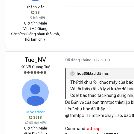
Thành viên
38
119 bài viết
Giới tính:
Male
Vị trí:
Hà Giang
Sở thích:
Giống nhau thôi mà,
hỏi làm chi?
Tue_NV
Đã đăng
Tháng 8 17, 2010
KS Võ Quang Tuệ
hoa35ktxd đã nói:
Thế thì chịu rồi, chắc máy của bác 
Và tôi thấy rất vô lý vì trước đó b
Có lẽ bác thao tác không đúng như 
Do Bản vẽ của bạn tnmtpc thiết lập bi
tiêu" như bác đã thấy
Moderator
@ tnmtpc : Trước khi chạy Lisp, bác t
3918
4260 bài viết
Giới tính:
Male
Command:
attreq
Vị trí:
Đà Nẵng