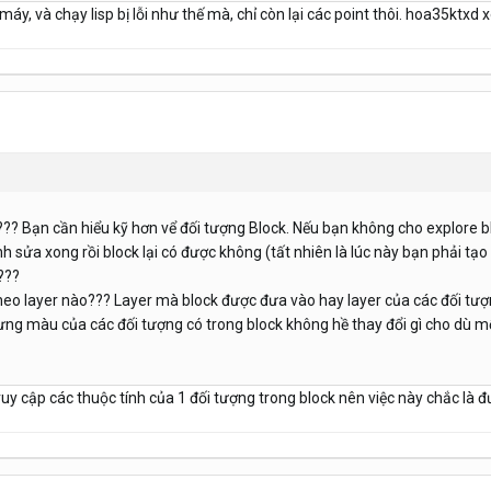
áy, và chạy lisp bị lỗi như thế mà, chỉ còn lại các point thôi. hoa35ktx
?? Bạn cần hiểu kỹ hơn vể đối tượng Block. Nếu bạn không cho explore bl
h sửa xong rồi block lại có được không (tất nhiên là lúc này bạn phải 
???
theo layer nào??? Layer mà block được đưa vào hay layer của các đối tư
ưng màu của các đối tượng có trong block không hề thay đổi gì cho dù m
ruy cập các thuộc tính của 1 đối tượng trong block nên việc này chắc là 