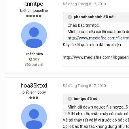
tnmtpc
Đã đăng
Tháng 8 17, 2010
biết dimbaseline
phamthanhbinh đã nói:
Chào bác tnmtpc,
Mình chưa hiểu cái lỗi của bác là 
http://www.mediafire.com/file
Đây là kết quả mình đã thực hiện:
Thành viên
http://www.mediafire.com/?lbgase
207
365 bài viết
hoa35ktxd
Đã đăng
Tháng 8 17, 2010
biết lệnh copy
tnmtpc đã nói:
Mình đã down ngược file nxyzc_5 về
Thế thì chịu rồi, chắc máy của bác có 
Và tôi thấy rất vô lý vì trước đó bác 
Có lẽ bác thao tác không đúng như tô