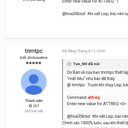
Enter new value for ATTREQ : 1
@hoa35ktxd : Khi viết Lisp, bác nên lư
tnmtpc
Đã đăng
Tháng 8 17, 2010
biết dimbaseline
Tue_NV đã nói:
Do Bản vẽ của bạn tnmtpc thiết lập
"mất tiêu" như bác đã thấy
@ tnmtpc : Trước khi chạy Lisp, bác
Command:
attreq
Thành viên
Enter new value for ATTREQ <0>:
207
365 bài viết
@hoa35ktxd : Khi viết Lisp, bác nên
Chính xác 1000% luôn, sau khi thiết