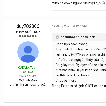
Mình đã down ngược file nxyzc_5 về m
duy782006
Đã đăng
Tháng 8 17, 2010
PHẠM QUỐC DUY
phamthanhbinh đã nói:
Chào bạn Ksor Phong,
Thật tình chưa hiểu bạn muốn gì??
làm như vậy??? Nếu phá nó ra chỉn
mất đi block nguyên thủy của nó) 
Cái ý lấy màu Bylayer của bạn là 
CADViet Team
đưa vào nhiều layer khác nhau nh
1602
có thể xử lý được bạn ạ......
2524 bài viết
Giới tính:
Male
Chúc bạn vui,...
Vị trí:
Bình Sơn - Quảng Ngãi
Trong Express có lệnh XLIST có thể t