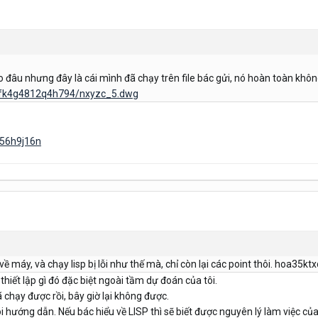
do đâu nhưng đây là cái mình đã chạy trên file bác gửi, nó hoàn toàn không
/mfk4g4812q4h794/nxyzc_5.dwg
n56h9j16n
 máy, và chạy lisp bị lỗi như thế mà, chỉ còn lại các point thôi. hoa35k
thiết lập gì đó đặc biệt ngoài tầm dự đoán của tôi.
đã chạy được rồi, bây giờ lại không được.
i hướng dẫn. Nếu bác hiểu về LISP thì sẽ biết được nguyên lý làm việc củ