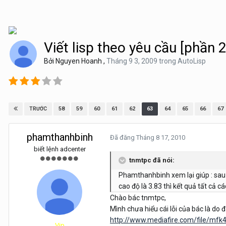
Viết lisp theo yêu cầu [phần 2
Bởi
Nguyen Hoanh
,
Tháng 9 3, 2009
trong
AutoLisp
58
59
60
61
62
63
64
65
66
67
TRƯỚC
phamthanhbinh
Đã đăng
Tháng 8 17, 2010
biết lệnh adcenter
tnmtpc đã nói:
Phamthanhbinh xem lại giúp : sau k
cao độ là 3.83 thì kết quả tất cả 
Chào bác tnmtpc,
Mình chưa hiểu cái lỗi của bác là do 
http://www.mediafire.com/file/mf
Vip