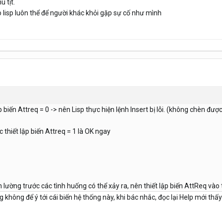
ù tịt.
ào lisp luôn thể để người khác khỏi gặp sự cố như mình
 biến Attreq = 0 -> nên Lisp thực hiện lệnh Insert bị lỗi. (không chèn đượ
 thiết lập biến Attreq = 1 là OK ngay
 lường trước các tình huống có thể xảy ra, nên thiết lập biến AttReq vào t
hông để ý tới cái biến hệ thống này, khi bác nhắc, đọc lại Help mới thấ