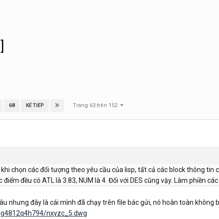
]
Trang 63 trên 152
68
KẾ TIẾP
hi chọn các đối tượng theo yêu cầu của lisp, tất cả các block thông tin 
các điểm đều có ATL là 3.83, NUM là 4. Đối với DES cũng vậy. Làm phiền cá
đâu nhưng đây là cái mình đã chạy trên file bác gửi, nó hoàn toàn không bị
k4g4812q4h794/nxyzc_5.dwg