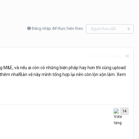
Đăng nhập để thực hiện theo
Người theo dõi
0
Báo cáo bài đăng
hống M&E, và nếu ai còn có những biện pháp hay hơn thì cùng upload
p thêm nha!Bản vẽ này mình tổng hợp lại nên còn lộn xộn lắm. Xem
14