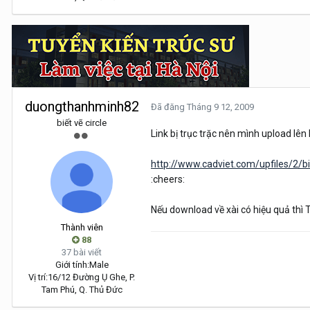
duongthanhminh82
Đã đăng
Tháng 9 12, 2009
biết vẽ circle
Link bị trục trặc nên mình upload lên 
http://www.cadviet.com/upfiles/2/
:cheers:
Nếu download về xài có hiệu quả thì
Thành viên
88
37 bài viết
Giới tính:
Male
Vị trí:
16/12 Đường Ụ Ghe, P.
Tam Phú, Q. Thủ Đức