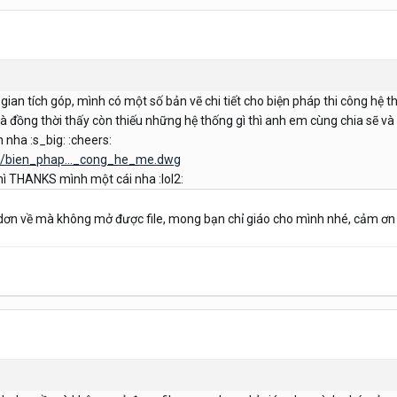
 gian tích góp, mình có một số bản vẽ chi tiết cho biện pháp thi công hệ
à đồng thời thấy còn thiếu những hệ thống gì thì anh em cùng chia sẽ v
nha :s_big: :cheers:
/2/bien_phap..._cong_he_me.dwg
hì THANKS mình một cái nha :lol2:
dơn về mà không mở được file, mong bạn chỉ giáo cho mình nhé, cảm ơn