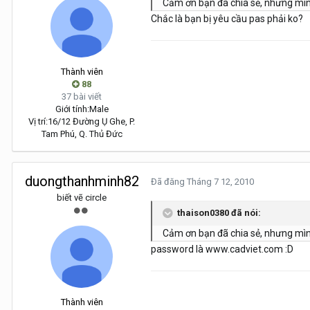
Cảm ơn bạn đã chia sẻ, nhưng mìn
Chắc là bạn bị yêu cầu pas phải ko?
Thành viên
88
37 bài viết
Giới tính:
Male
Vị trí:
16/12 Đường Ụ Ghe, P.
Tam Phú, Q. Thủ Đức
duongthanhminh82
Đã đăng
Tháng 7 12, 2010
biết vẽ circle
thaison0380 đã nói:
Cảm ơn bạn đã chia sẻ, nhưng mìn
password là www.cadviet.com :D
Thành viên