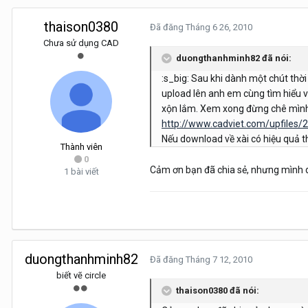
thaison0380
Đã đăng
Tháng 6 26, 2010
Chưa sử dụng CAD
duongthanhminh82 đã nói:
:s_big: Sau khi dành một chút thời
upload lên anh em cùng tìm hiểu v
xộn lắm. Xem xong đừng chê mình 
http://www.cadviet.com/upfiles
Nếu download về xài có hiệu quả t
Thành viên
0
Cảm ơn bạn đã chia sẻ, nhưng mình 
1 bài viết
duongthanhminh82
Đã đăng
Tháng 7 12, 2010
biết vẽ circle
thaison0380 đã nói: