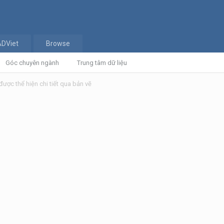
ADViet
Browse
Góc chuyên ngành
Trung tâm dữ liệu
được thể hiện chi tiết qua bản vẽ