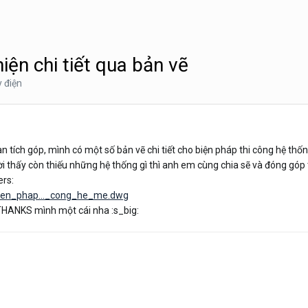
iện chi tiết qua bản vẽ
y điện
ian tích góp, mình có một số bản vẽ chi tiết cho biện pháp thi công hệ t
ời thấy còn thiếu những hệ thống gì thì anh em cùng chia sẽ và đóng gó
ers:
bien_phap..._cong_he_me.dwg
 THANKS mình một cái nha :s_big: