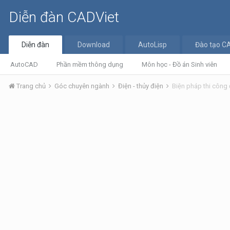
Diễn đàn CADViet
Diễn đàn
Download
AutoLisp
Đào tạo C
AutoCAD
Phần mềm thông dụng
Môn học - Đồ án Sinh viên
Trang chủ
Góc chuyên ngành
Điện - thủy điện
Biện pháp thi công 