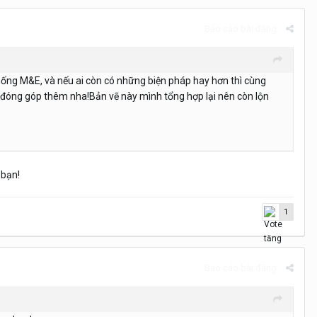
Báo cáo bài đăng
 thống M&E, và nếu ai còn có những biện pháp hay hơn thì cùng
à đóng góp thêm nha!Bản vẽ này mình tổng hợp lại nên còn lộn
 bạn!
1
Báo cáo bài đăng