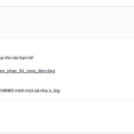
lại cho các bạn nè!
bien_phap_thi_cong_dien.dwg
 THANKS mình một cái nha :s_big: