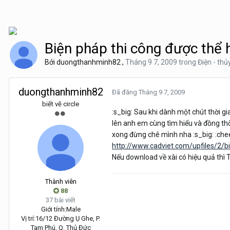
Biện pháp thi công được thể h
Bởi
duongthanhminh82
,
Tháng 9 7, 2009
trong
Điện - thủ
duongthanhminh82
Đã đăng
Tháng 9 7, 2009
biết vẽ circle
:s_big: Sau khi dành một chút thời g
lên anh em cùng tìm hiểu và đồng th
xong đừng chê mình nha :s_big: :che
http://www.cadviet.com/upfiles/2/
Nếu download về xài có hiệu quả thì
Thành viên
88
37 bài viết
Giới tính:
Male
Vị trí:
16/12 Đường Ụ Ghe, P.
Tam Phú, Q. Thủ Đức