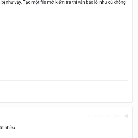
 như vậy. Tạo một file mới kiểm tra thì vẫn báo lỗi như cũ không
Báo cáo bài đăng
ất nhiều.