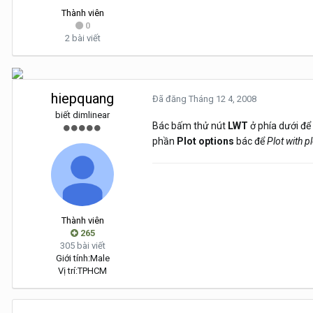
Thành viên
0
2 bài viết
hiepquang
Đã đăng
Tháng 12 4, 2008
biết dimlinear
Bác bấm thử nút
LWT
ở phía dưới để
phần
Plot options
bác để
Plot with pl
Thành viên
265
305 bài viết
Giới tính:
Male
Vị trí:
TPHCM