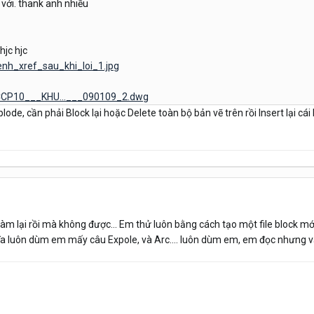
với. thank anh nhiều
.
hjc hjc
enh_xref_sau_khi_loi_1.jpg
/CCP10___KHU...___090109_2.dwg
lode, cần phải Block lại hoặc Delete toàn bộ bản vẽ trên rồi Insert lại cái 
àm lại rồi mà không được... Em thử luôn bằng cách tạo một file block m
ghĩa luôn dùm em mấy câu Expole, và Arc.... luôn dùm em, em đọc nhưng 