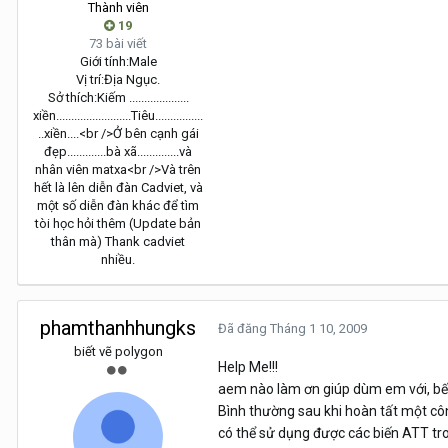
Thành viên
19
73 bài viết
Giới tính:
Male
Vị trí:
Địa Ngục.
Sở thích:
Kiếm ....................
xiền.........................Tiêu................
..xiền....<br />Ở bên cạnh gái
đẹp.............bà xã..............và
nhân viên matxa<br />Và trên
hết là lên diễn đàn Cadviet, và
một số diễn đàn khác để tìm
tòi học hỏi thêm (Update bản
thân mà) Thank cadviet
nhiều.
phamthanhhungks
Đã đăng
Tháng 1 10, 2009
biết vẽ polygon
Help Me!!!
aem nào làm ơn giúp dùm em với, bế t
Bình thường sau khi hoàn tất một cô
có thể sử dụng được các biến ATT tro