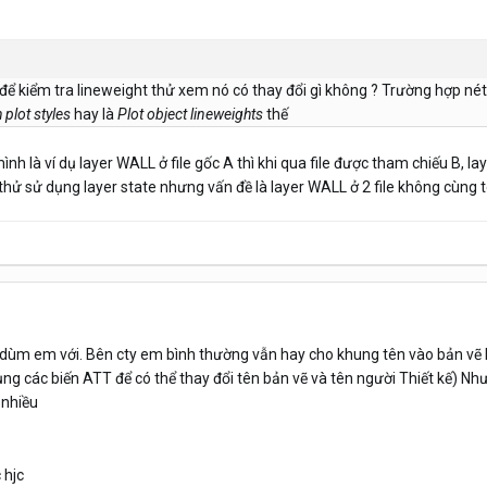
để kiểm tra lineweight thử xem nó có thay đổi gì không ? Trường hợp nét 
 plot styles
hay là
Plot object lineweights
thế
 là ví dụ layer WALL ở file gốc A thì khi qua file được tham chiếu B, la
thử sử dụng layer state nhưng vấn đề là layer WALL ở 2 file không cùng t
 dùm em với. Bên cty em bình thường vẫn hay cho khung tên vào bản vẽ
ng các biến ATT để có thể thay đổi tên bản vẽ và tên người Thiết kế) Nh
 nhiều
 hjc