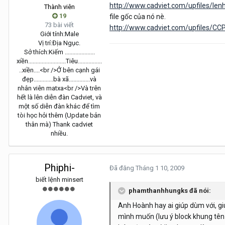
http://www.cadviet.com/upfiles/len
Thành viên
19
file gốc của nó nè.
73 bài viết
http://www.cadviet.com/upfiles/C
Giới tính:
Male
Vị trí:
Địa Ngục.
Sở thích:
Kiếm ....................
xiền.........................Tiêu................
..xiền....<br />Ở bên cạnh gái
đẹp.............bà xã..............và
nhân viên matxa<br />Và trên
hết là lên diễn đàn Cadviet, và
một số diễn đàn khác để tìm
tòi học hỏi thêm (Update bản
thân mà) Thank cadviet
nhiều.
Phiphi-
Đã đăng
Tháng 1 10, 2009
biết lệnh minsert
phamthanhhungks đã nói:
Anh Hoành hay ai giúp dùm với, g
mình muốn (lưu ý block khung tên 