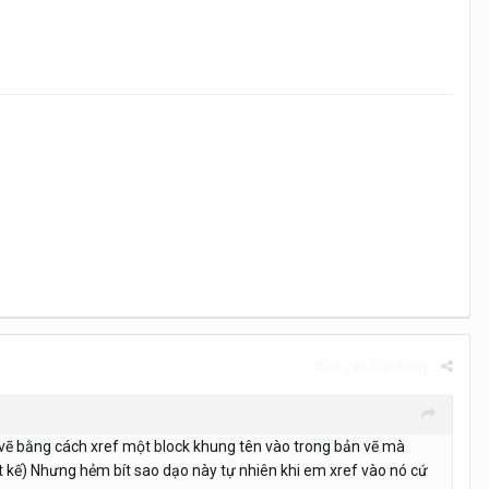
Báo cáo bài đăng
vẽ bằng cách xref một block khung tên vào trong bản vẽ mà
t kế) Nhưng hẻm bít sao dạo này tự nhiên khi em xref vào nó cứ