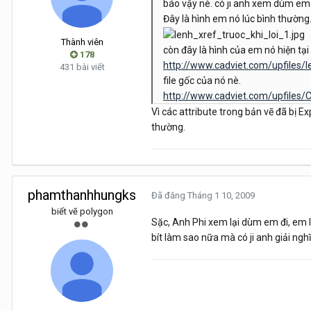
báo vậy nè. có ji anh xem dùm em 
Đây là hình em nó lúc bình thường
Thành viên
còn đây là hình của em nó hiện tại 
178
http://www.cadviet.com/upfiles/l
431 bài viết
file gốc của nó nè.
http://www.cadviet.com/upfiles
Vì các attribute trong bản vẽ đã bị Exp
thường.
phamthanhhungks
Đã đăng
Tháng 1 10, 2009
biết vẽ polygon
Sặc, Anh Phi xem lại dùm em đi, em l
bít làm sao nữa mà có ji anh giải n