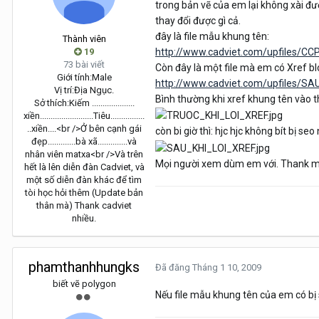
trong bản vẽ của em lại không xài đ
thay đổi được gì cả.
đây là file mẫu khung tên:
Thành viên
19
http://www.cadviet.com/upfiles/C
73 bài viết
Còn đây là một file mà em có Xref bl
Giới tính:
Male
http://www.cadviet.com/upfiles/S
Vị trí:
Địa Ngục.
Bình thường khi xref khung tên vào t
Sở thích:
Kiếm ....................
xiền.........................Tiêu................
..xiền....<br />Ở bên cạnh gái
còn bi giờ thì: hjc hjc không bít bị seo
đẹp.............bà xã..............và
nhân viên matxa<br />Và trên
Mọi người xem dùm em với. Thank mọ
hết là lên diễn đàn Cadviet, và
một số diễn đàn khác để tìm
tòi học hỏi thêm (Update bản
thân mà) Thank cadviet
nhiều.
phamthanhhungks
Đã đăng
Tháng 1 10, 2009
biết vẽ polygon
Nếu file mẫu khung tên của em có bị 