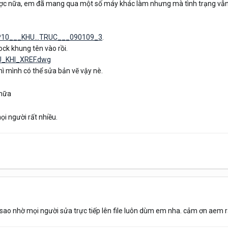
ược nữa, em đã mang qua một số máy khác làm nhưng mà tình trạng vẫn bị
CP10___KHU...TRUC___090109_3
.
ock khung tên vào rồi.
AU_KHI_XREF.dwg
hì mình có thể sửa bản vẽ vậy nè.
 nữa
i người rất nhiều.
sao nhờ mọi người sửa trực tiếp lên file luôn dùm em nha. cảm ơn aem r