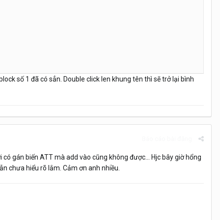
block số 1 đã có sẳn. Double click len khung tên thì sẽ trở lại bình
Báo cáo bài đăng
ới có gán biến ATT mà add vào cũng không được... Hjc bây giờ hổng
vẫn chưa hiểu rõ lắm. Cảm ơn anh nhiều.