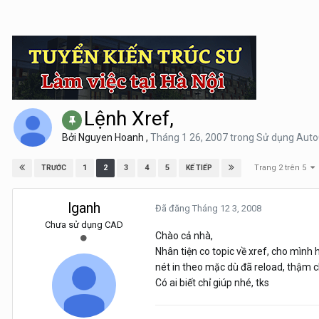
Lệnh Xref,
Bởi
Nguyen Hoanh
,
Tháng 1 26, 2007
trong
Sử dụng Aut
Trang 2 trên 5
1
2
3
4
5
TRƯỚC
KẾ TIẾP
lganh
Đã đăng
Tháng 12 3, 2008
Chưa sử dụng CAD
Chào cả nhà,
Nhân tiện co topic về xref, cho mình h
nét in theo mặc dù đã reload, thậm ch
Có ai biết chỉ giúp nhé, tks