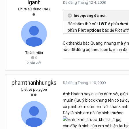
lganh
Đã đăng
Tháng 12 4, 2008
Chưa sử dụng CAD
hiepquang đã nói:
Bác bấm thử nút
LWT
ở phía dưới 
phần
Plot options
bác để
Plot with
Ok,thankiu bác Quang, nhưng mà ý mình
nào để đồng bộ theo luôn k, mình đã 
Thành viên
0
2 bài viết
phamthanhhungks
Đã đăng
Tháng 1 10, 2009
biết vẽ polygon
Anh Hoành hay ai giúp dùm với, giúp
muốn (lưu ý block khung tên có sử dụ
có ji anh xem dùm em với. thank anh
Đây là hình em nó lúc bình thường.
còn đây là hình của em nó hiện tại hjc