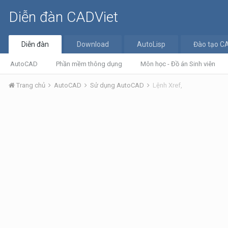
Diễn đàn CADViet
Diễn đàn
Download
AutoLisp
Đào tạo C
AutoCAD
Phần mềm thông dụng
Môn học - Đồ án Sinh viên
Trang chủ
AutoCAD
Sử dụng AutoCAD
Lệnh Xref,