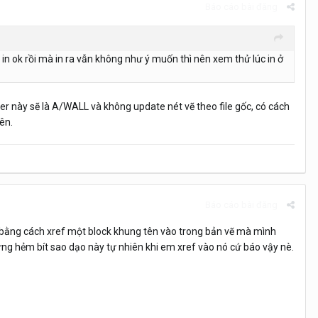
Báo cáo bài đăng
in ok rồi mà in ra vẫn không như ý muốn thì nên xem thử lúc in ở
yer này sẽ là A/WALL và không update nét vẽ theo file gốc, có cách
ên.
Báo cáo bài đăng
 bằng cách xref một block khung tên vào trong bản vẽ mà mình
ưng hẻm bít sao dạo này tự nhiên khi em xref vào nó cứ báo vậy nè.