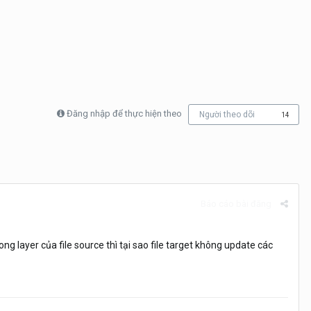
Đăng nhập để thực hiện theo
Người theo dõi
14
Báo cáo bài đăng
ng layer của file source thì tại sao file target không update các