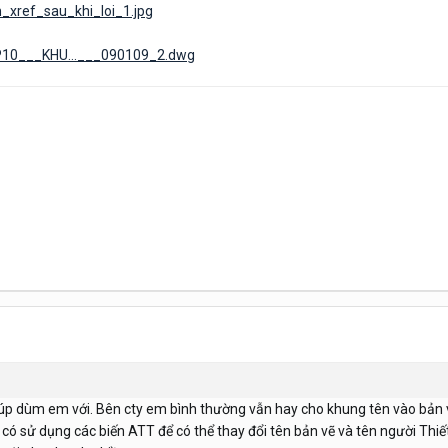
h_xref_sau_khi_loi_1.jpg
CP10___KHU...___090109_2.dwg
iúp dùm em với. Bên cty em bình thường vẫn hay cho khung tên vào bản 
có sử dụng các biến ATT để có thể thay đổi tên bản vẽ và tên người Thiế