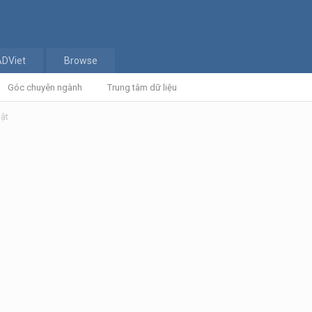
ADViet
Browse
Góc chuyên ngành
Trung tâm dữ liệu
hật