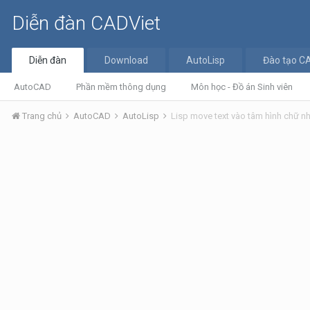
Diễn đàn CADViet
Diễn đàn
Download
AutoLisp
Đào tạo C
AutoCAD
Phần mềm thông dụng
Môn học - Đồ án Sinh viên
Trang chủ
AutoCAD
AutoLisp
Lisp move text vào tâm hình chữ n