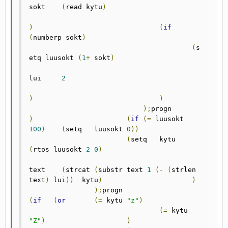
sokt	
(
read kytu
)
)
(
if
(
numberp sokt
)
(
s
etq luusokt 
(
1
+
	sokt
)
lui 	
2
)
)
);
progn				
)
(
if
(=
 luusokt	
100
)
(
setq 	luusokt	
0
))
(
setq 	kytu		
(
rtos luusokt 
2
0
)
text	
(
strcat	
(
substr text 
1
(-
(
strlen 
text
)
 lui
))
  kytu
)
)
);
progn			 		
(
if
(
or
(=
 kytu 
"z"
)
(=
 kytu 
"Z"
)
)