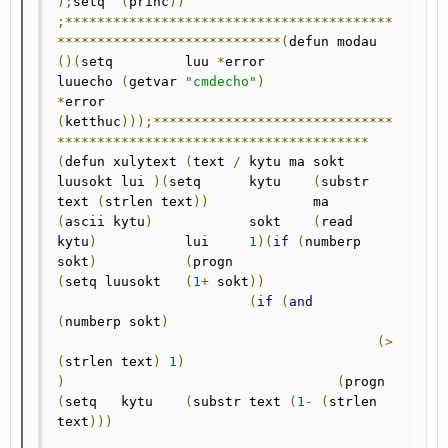
);
setq	
(
princ
))
;*****************************************
****************************(
defun modau 
()(
setq 	luu 
*
error		
luuecho	
(
getvar	
"cmdecho"
)
*
error	
(
ketthuc
)));******************************
***************************************
(
defun xulytext 
(
text 
/
 kytu ma sokt 
luusokt lui 
)(
setq 	kytu	
(
substr 
text 
(
strlen text
))
		ma	
(
ascii kytu
)
		sokt	
(
read 
kytu
)
 		lui	
1
)(
if
(
numberp 
sokt
)
(
progn			
(
setq luusokt	
(
1
+
 sokt
))
(
if
(
and
(
numberp sokt
)
(>
(
strlen text
)
1
)
)
(
progn				
(
setq 	kytu	
(
substr text 
(
1
-
(
strlen 
text
)))