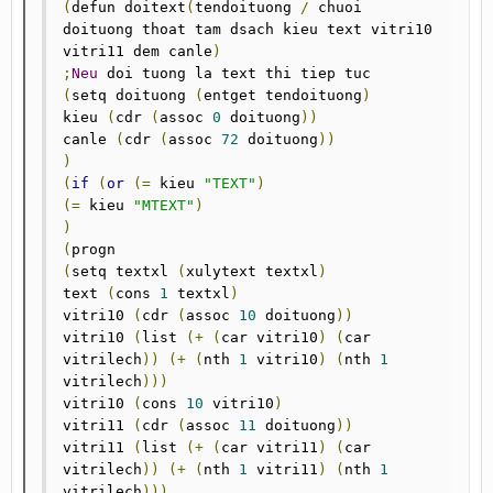
(
defun doitext
(
tendoituong 
/
 chuoi 
doituong thoat tam dsach kieu text vitri10 
vitri11 dem canle
)
;
Neu
(
setq doituong 
(
entget tendoituong
)
kieu 
(
cdr 
(
assoc 
0
 doituong
))
canle 
(
cdr 
(
assoc 
72
 doituong
))
)
(
if
(
or
(=
 kieu 
"TEXT"
)
(=
 kieu 
"MTEXT"
)
)
(
(
setq textxl 
(
xulytext textxl
)
text 
(
cons 
1
 textxl
)
vitri10 
(
cdr 
(
assoc 
10
 doituong
))
vitri10 
(
list 
(+
(
car vitri10
)
(
car 
vitrilech
))
(+
(
nth 
1
 vitri10
)
(
nth 
1
vitrilech
)))
vitri10 
(
cons 
10
 vitri10
)
vitri11 
(
cdr 
(
assoc 
11
 doituong
))
vitri11 
(
list 
(+
(
car vitri11
)
(
car 
vitrilech
))
(+
(
nth 
1
 vitri11
)
(
nth 
1
vitrilech
)))