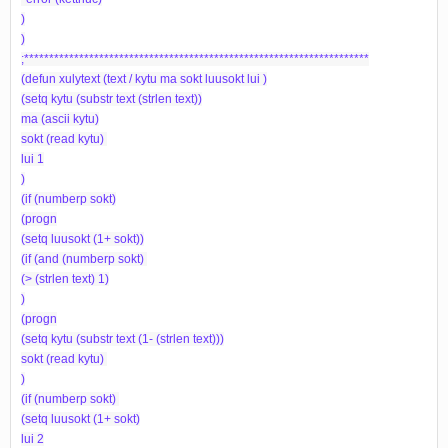
)
)
;*********************************************************************
(defun xulytext (text / kytu ma sokt luusokt lui )
(setq kytu (substr text (strlen text))
ma (ascii kytu)
sokt (read kytu)
lui 1
)
(if (numberp sokt)
(progn
(setq luusokt (1+ sokt))
(if (and (numberp sokt)
(> (strlen text) 1)
)
(progn
(setq kytu (substr text (1- (strlen text)))
sokt (read kytu)
)
(if (numberp sokt)
(setq luusokt (1+ sokt)
lui 2