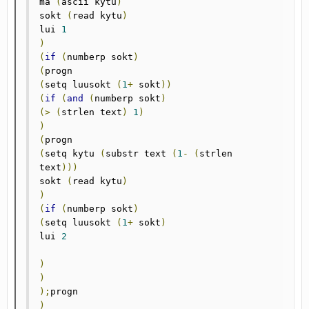
ma 
(
ascii kytu
)
sokt 
(
read kytu
)
lui 
1
)
(
if
(
numberp sokt
)
(
(
setq luusokt 
(
1
+
 sokt
))
(
if
(
and
(
numberp sokt
)
(>
(
strlen text
)
1
)
)
(
(
setq kytu 
(
substr text 
(
1
-
(
strlen 
text
)))
sokt 
(
read kytu
)
)
(
if
(
numberp sokt
)
(
setq luusokt 
(
1
+
 sokt
)
lui 
2
)
)
);
)