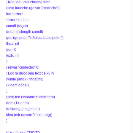
; Khoi dau cua chuong trinh
(setq luuecho (getvar "cmdecho")
luu *error*
*error* ketthuc
cumdt (ssget)
dodai (sslength cumdt)
goc (getpoint "\nSelect base point:")
thoat nil
dem 0
textxl nil
);
(setvar "cmdecho" 0)
; Loc ra duoc ong text de xu ly
(while (and (= thoat nil)
(< dem dodai)
)
(setq ten (ssname cumdt dem)
dem (1+ dem)
doituong (entget ten)
kieu (cdr (assoc 0 doituong))
)
(if (or (= kieu "TEXT")