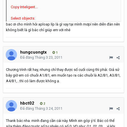
Copy Inteligent...
Select objects:
bac ơi cho mình hỏi aploap líp là gì vạy tại mình mơpí nên diễn đàn nên
không biết là gì bác chỉ giúp em với nhé
hungcuongtx
1
Đã đăng
Tháng 3 23, 2011
Chương trình rất hay, nhưng chỉ thay được số cuối cùng thì phải. Giả sử
bây giờ em có chuỗi A1/B1, em muốn tạo ra các chuỗi là A2/B1, A3/B1,
A4/B1,...thì có làm được không ạ.
hbct02
2
Đã đăng
Tháng 3 24, 2011
Thank bác nha. minh đang cần cái này. Mình xin góp ý tí. Bác có thể
sữa thêm đằng trước số tư nhiên có số 0. VD như: O1, 02, 03.... vì khi