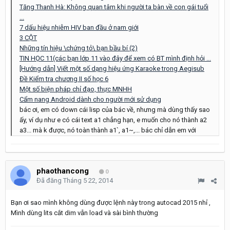
Tăng Thanh Hà: Không quan tâm khi người ta bàn về con gái tuổi
...
7 dấu hiệu nhiễm HIV ban đầu ở nam giới
3 CỘT
Những tín hiệu \chứng tỏ\ bạn bầu bí (2)
TIN HỌC 11(các bạn lớp 11 vào đây để xem có BT mình định hỏi ...
[Hướng dẫn] Viết một số dạng hiệu ứng Karaoke trong Aegisub
Đề Kiểm tra chương II số học 6
Một số biện pháp chỉ đạo, thực MNHH
Cẩm nang Android dành cho người mới sử dụng
bác ơi, em có down cái lisp của bác về, nhưng mà dùng thấy sao
ấy, ví dụ như e có cái text a1 chẳng hạn, e muốn cho nó thành a2
a3... mà k được, nó toàn thành a1`, a1~,... bác chỉ dẫn em với
phaothancong
0
Đã đăng
Tháng 5 22, 2014
Bạn ơi sao mình không dùng được lệnh này trong autocad 2015 nhỉ ,
Mình dùng lits cắt dim vẫn load và sài bình thường