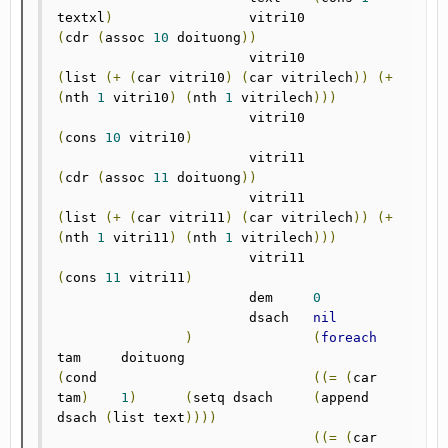
textxl
)
			vitri10 	
(
cdr 
(
assoc 
10
 doituong
))
			vitri10 	
(
list 
(+
(
car vitri10
)
(
car vitrilech
))
(+
(
nth 
1
 vitri10
)
(
nth 
1
 vitrilech
)))
			vitri10		
(
cons 
10
 vitri10
)
			vitri11 	
(
cdr 
(
assoc 
11
 doituong
))
			vitri11 	
(
list 
(+
(
car vitri11
)
(
car vitrilech
))
(+
(
nth 
1
 vitri11
)
(
nth 
1
 vitrilech
)))
			vitri11		
(
cons 
11
 vitri11
)
			dem	
0
			dsach	
nil
)
(
foreach
tam 	doituong			
(
cond				
((=
(
car 
tam
)
1
)
(
setq dsach 	
(
append 
dsach 
(
list text
))))
((=
(
car 