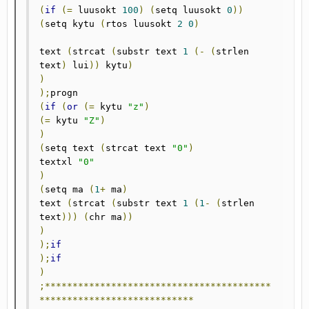
(
if
(=
 luusokt 
100
)
(
setq luusokt 
0
))
(
setq kytu 
(
rtos luusokt 
2
0
)
text 
(
strcat 
(
substr text 
1
(-
(
strlen 
text
)
 lui
))
 kytu
)
)
);
(
if
(
or
(=
 kytu 
"z"
)
(=
 kytu 
"Z"
)
)
(
setq text 
(
strcat text 
"0"
)
textxl 
"0"
)
(
setq ma 
(
1
+
 ma
)
text 
(
strcat 
(
substr text 
1
(
1
-
(
strlen 
text
)))
(
chr ma
))
)
);
if
);
if
)
;*****************************************
****************************