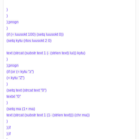
)
)
);progn
)
(if (= luusokt 100) (setq luusokt 0))
(setq kytu (rtos luusokt 2 0)
text (strcat (substr text 1 (- (strlen text) lui)) kytu)
)
);progn
(if (or (= kytu "z")
(= kytu "Z")
)
(setq text (strcat text "0")
textxl "0"
)
(setq ma (1+ ma)
text (strcat (substr text 1 (1- (strlen text))) (chr ma))
)
);if
);if