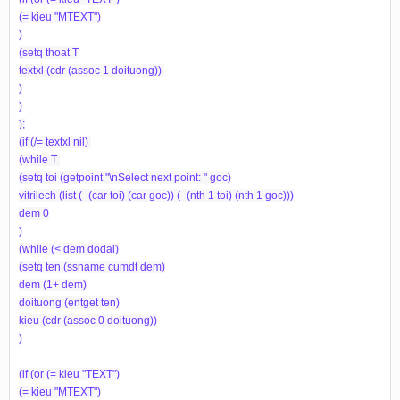
(= kieu "MTEXT")
)
(setq thoat T
textxl (cdr (assoc 1 doituong))
)
)
);
(if (/= textxl nil)
(while T
(setq toi (getpoint "\nSelect next point: " goc)
vitrilech (list (- (car toi) (car goc)) (- (nth 1 toi) (nth 1 goc)))
dem 0
)
(while (< dem dodai)
(setq ten (ssname cumdt dem)
dem (1+ dem)
doituong (entget ten)
kieu (cdr (assoc 0 doituong))
)
(if (or (= kieu "TEXT")
(= kieu "MTEXT")