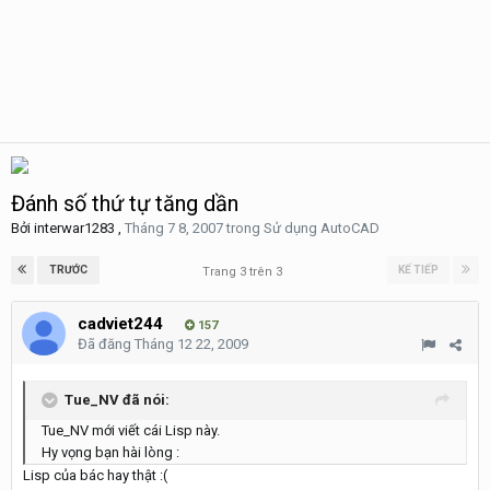
Đánh số thứ tự tăng dần
Bởi
interwar1283
,
Tháng 7 8, 2007
trong
Sử dụng AutoCAD
TRƯỚC
KẾ TIẾP
Trang 3 trên 3
cadviet244
157
Đã đăng
Tháng 12 22, 2009
Tue_NV đã nói:
Tue_NV mới viết cái Lisp này.
Hy vọng bạn hài lòng :
Lisp của bác hay thật :(