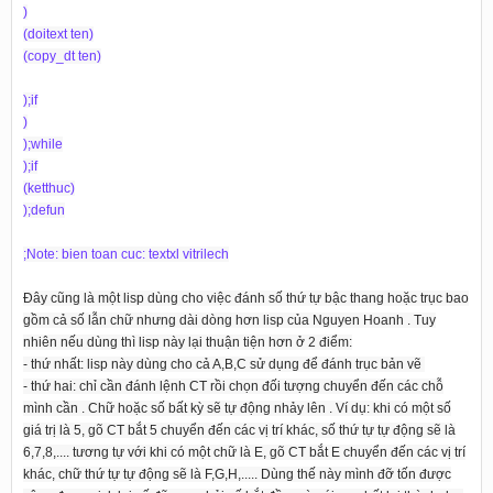
)
(doitext ten)
(copy_dt ten)
);if
)
);while
);if
(ketthuc)
);defun
;Note: bien toan cuc: textxl vitrilech
Đây cũng là một lisp dùng cho việc đánh số thứ tự bậc thang hoặc trục bao
gồm cả số lẫn chữ nhưng dài dòng hơn lisp của Nguyen Hoanh . Tuy
nhiên nếu dùng thì lisp này lại thuận tiện hơn ở 2 điểm:
- thứ nhất: lisp này dùng cho cả A,B,C sử dụng để đánh trục bản vẽ
- thứ hai: chỉ cần đánh lệnh CT rồi chọn đối tượng chuyển đến các chỗ
mình cần . Chữ hoặc số bất kỳ sẽ tự động nhảy lên . Ví dụ: khi có một số
giá trị là 5, gõ CT bắt 5 chuyển đến các vị trí khác, số thứ tự tự động sẽ là
6,7,8,.... tương tự với khi có một chữ là E, gõ CT bắt E chuyển đến các vị trí
khác, chữ thứ tự tự động sẽ là F,G,H,..... Dùng thế này mình đỡ tốn được