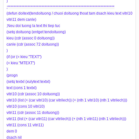
)
;*********************************************************************
(defun doitext(tendoituong / chuoi doituong thoat tam dsach kieu text vitri10
vitri11 dem canle)
;Neu doi tuong la text thi tiep tuc
(setq doituong (entget tendoituong)
kieu (cdr (assoc 0 doituong))
canle (cdr (assoc 72 doituong))
)
(if (or (= kieu "TEXT")
(= kieu "MTEXT")
)
(progn
(setq textxl (xulytext textxl)
text (cons 1 textxl)
vitri10 (cdr (assoc 10 doituong))
vitri10 (list (+ (car vitri10) (car vitrilech)) (+ (nth 1 vitri10) (nth 1 vitrilech)))
vitri10 (cons 10 vitri10)
vitri11 (cdr (assoc 11 doituong))
vitri11 (list (+ (car vitri11) (car vitrilech)) (+ (nth 1 vitri11) (nth 1 vitrilech)))
vitri11 (cons 11 vitri11)
dem 0
dsach nil