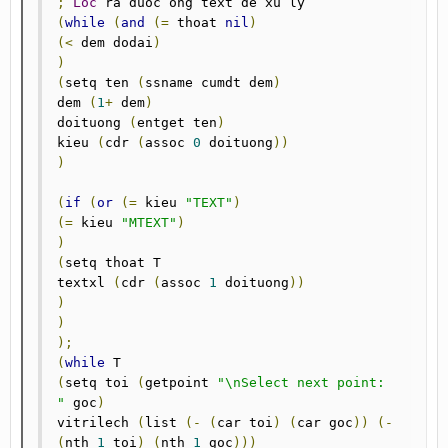
;
Loc
(
while
(
and
(=
 thoat 
nil
)
(<
 dem dodai
)
)
(
setq ten 
(
ssname cumdt dem
)
dem 
(
1
+
 dem
)
doituong 
(
entget ten
)
kieu 
(
cdr 
(
assoc 
0
 doituong
))
)
(
if
(
or
(=
 kieu 
"TEXT"
)
(=
 kieu 
"MTEXT"
)
)
(
setq thoat T

textxl 
(
cdr 
(
assoc 
1
 doituong
))
)
)
);
(
while
(
setq toi 
(
getpoint 
"\nSelect next point: 
"
 goc
)
vitrilech 
(
list 
(-
(
car toi
)
(
car goc
))
(-
(
nth 
1
 toi
)
(
nth 
1
 goc
)))