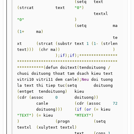
(
setq 	text		
(
strcat 	text	
"0"
)
				textxl		
"0"
)
(
setq		ma	
(
1
+
	ma
)
					te
xt	
(
strcat	
(
substr text 
1
(
1
-
(
strlen 
text
)))
(
chr ma
))
)
);
if
);
if
);****************
******************************************
***********(
defun doitext
(
tendoituong 
/
chuoi doituong thoat tam dsach kieu text 
vitri10 vitri11 dem canle
);
Neu
 doi tuong 
la text thi tiep tuc
(
setq 	doituong 	
(
entget  tendoituong
)
	kieu		
(
cdr 
(
assoc 	
0
	doituong
))
	canle		
(
cdr 
(
assoc 	
72
	doituong
)))
(
if
(
or
(=
 kieu		
"TEXT"
)
(=
 kieu 	
"MTEXT"
)
)
(
progn		
(
setq	
textxl	
(
xulytext textxl
)
			text	
(
cons 
1