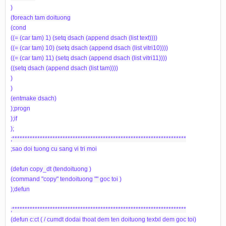
)
(foreach tam doituong
(cond
((= (car tam) 1) (setq dsach (append dsach (list text))))
((= (car tam) 10) (setq dsach (append dsach (list vitri10))))
((= (car tam) 11) (setq dsach (append dsach (list vitri11))))
((setq dsach (append dsach (list tam))))
)
)
(entmake dsach)
);progn
);if
);
;*********************************************************************
;sao doi tuong cu sang vi tri moi
(defun copy_dt (tendoituong )
(command "copy" tendoituong "" goc toi )
);defun
;*********************************************************************
(defun c:ct ( / cumdt dodai thoat dem ten doituong textxl dem goc toi)