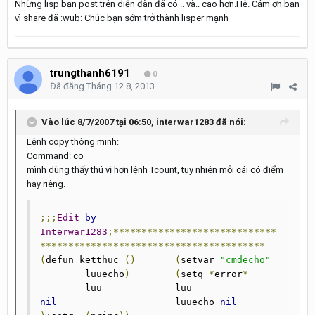
Những lisp bạn post trên diễn đàn đã có .. và.. cao hơn.Hệ. Cảm ơn bạn
vì share đã :wub: Chúc bạn sớm trở thành lisper mạnh
trungthanh6191
0
Đã đăng
Tháng 12 8, 2013
Vào lúc 8/7/2007 tại 06:50, interwar1283 đã nói:
Lệnh copy thông minh:
Command: co
mình dùng thấy thú vị hơn lệnh Tcount, tuy nhiên mỗi cái có điểm
hay riêng.
;;;
Edit
by
Interwar1283
;*****************************
****************************************
(
defun ketthuc 
()
(
setvar	
"cmdecho"
	luuecho
)
(
setq 
*
error
*
	luu		luu		
nil
			luuecho	
nil