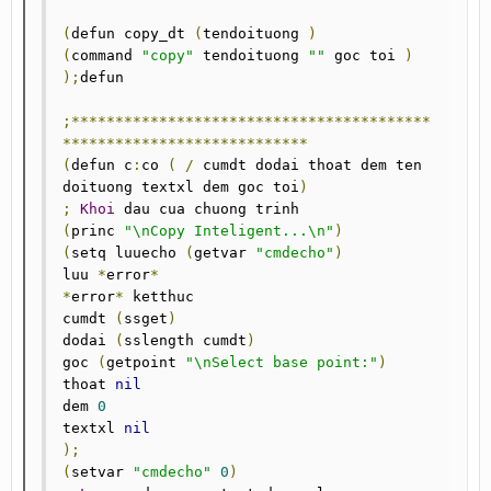
(
defun copy_dt 
(
tendoituong 
)
(
command 
"copy"
 tendoituong 
""
 goc toi 
)
);
defun

;*****************************************
****************************
(
defun c
:
co 
(
/
 cumdt dodai thoat dem ten 
doituong textxl dem goc toi
)
;
Khoi
(
princ 
"\nCopy Inteligent...\n"
)
(
setq luuecho 
(
getvar 
"cmdecho"
)
luu 
*
error
*
*
error
*
 ketthuc

cumdt 
(
ssget
)
dodai 
(
sslength cumdt
)
goc 
(
getpoint 
"\nSelect base point:"
)
thoat 
nil
dem 
0
textxl 
nil
);
(
setvar 
"cmdecho"
0
)