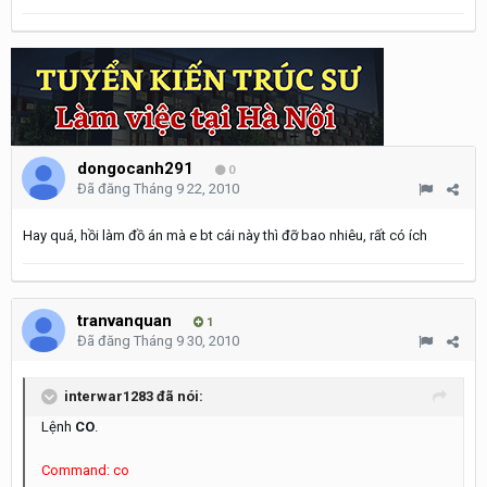
dongocanh291
0
Đã đăng
Tháng 9 22, 2010
Hay quá, hồi làm đồ án mà e bt cái này thì đỡ bao nhiêu, rất có ích
tranvanquan
1
Đã đăng
Tháng 9 30, 2010
interwar1283 đã nói:
Lệnh
CO
.
Command: co