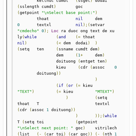
	ketthuc	cumdt 	
(
ssget
)
	dodai 	
(
sslength cumdt
)
	goc		
(
getpoint 
"\nSelect base point:"
)
	thoat		
nil
	dem		
0
	textxl		
nil
);(
setvar 
"cmdecho"
0
);
Loc
 ra duoc ong text de xu 
ly
(
while
(
and
(=
 thoat	
nil
)
(<
 dem	dodai
)
)
(
setq 	ten	
(
ssname cumdt dem
)
		dem	
(
1
+
 	dem
)
		doituong 
(
entget ten
)
		kieu	 
(
cdr 
(
assoc 	
0
	doituong
))
)
(
if
(
or
(=
 kieu		
"TEXT"
)
(=
 kieu 	
"MTEXT"
)
)
(
setq 	
thoat	T			textxl 	
(
cdr 
(
assoc 
1
 doituong
))
)
));(
while
T 
(
setq	toi		
(
getpoint 
"\nSelect next point: "
 goc
)
	vitrilech 	
(
list 	
(-
(
car toi
)
(
car goc
))
(-
(
nth 
1