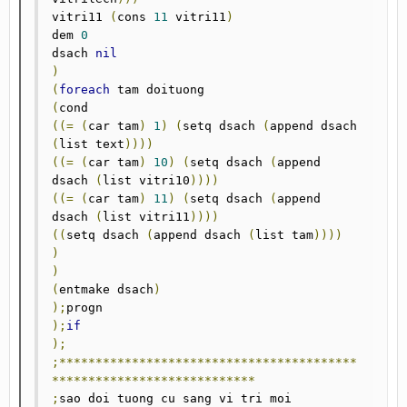
vitri11 
(
cons 
11
 vitri11
)
dem 
0
dsach 
nil
)
(
foreach
(
((=
(
car tam
)
1
)
(
setq dsach 
(
append dsach 
(
list text
))))
((=
(
car tam
)
10
)
(
setq dsach 
(
append 
dsach 
(
list vitri10
))))
((=
(
car tam
)
11
)
(
setq dsach 
(
append 
dsach 
(
list vitri11
))))
((
setq dsach 
(
append dsach 
(
list tam
))))
)
)
(
entmake dsach
)
);
);
if
);
;*****************************************
****************************
;
sao doi tuong cu sang vi tri moi
