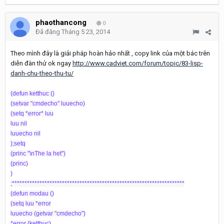
phaothancong
0
Đã đăng
Tháng 5 23, 2014
Theo mình đây là giải pháp hoàn hảo nhất , copy link của một bác trên
diễn đàn thử ok ngay
http://www.cadviet.com/forum/topic/83-lisp-
danh-chu-theo-thu-tu/
(defun ketthuc ()
(setvar "cmdecho" luuecho)
(setq *error* luu
luu nil
luuecho nil
);setq
(princ "\nThe la het")
(princ)
)
;*********************************************************************
(defun modau ()
(setq luu *error
luuecho (getvar "cmdecho")
*error (ketthuc)