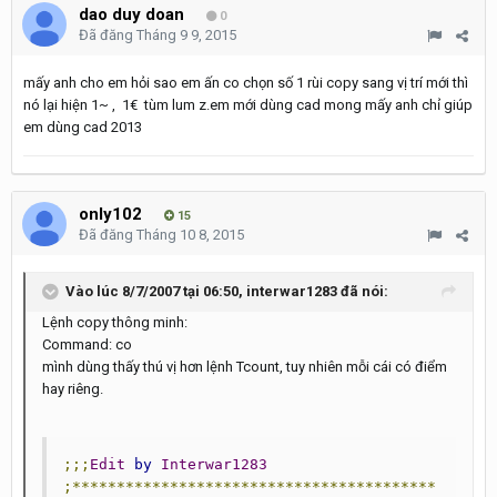
dao duy doan
0
Đã đăng
Tháng 9 9, 2015
mấy anh cho em hỏi sao em ấn co chọn số 1 rùi copy sang vị trí mới thì
nó lại hiện 1~ , 1€ tùm lum z.em mới dùng cad mong mấy anh chỉ giúp
em dùng cad 2013
only102
15
Đã đăng
Tháng 10 8, 2015
Vào lúc 8/7/2007 tại 06:50, interwar1283 đã nói:
Lệnh copy thông minh:
Command: co
mình dùng thấy thú vị hơn lệnh Tcount, tuy nhiên mỗi cái có điểm
hay riêng.
;;;
Edit
by
Interwar1283
;*****************************************