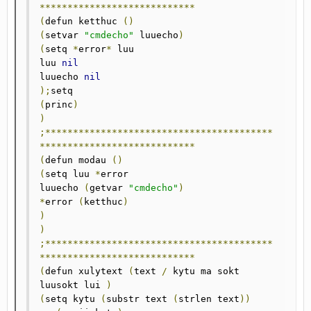
****************************
(
defun ketthuc 
()
(
setvar 
"cmdecho"
 luuecho
)
(
setq 
*
error
*
 luu

luu 
nil
luuecho 
nil
);
(
princ
)
)
;*****************************************
****************************
(
defun modau 
()
(
setq luu 
*
error

luuecho 
(
getvar 
"cmdecho"
)
*
error 
(
ketthuc
)
)
)
;*****************************************
****************************
(
defun xulytext 
(
text 
/
 kytu ma sokt 
luusokt lui 
)
(
setq kytu 
(
substr text 
(
strlen text
))