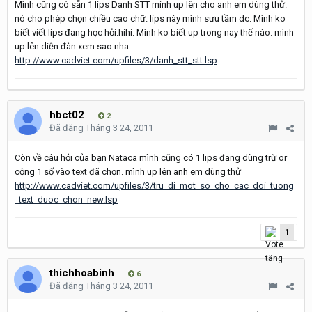
Mình cũng có sẵn 1 lips Danh STT minh up lên cho anh em dùng thử.
nó cho phép chọn chiều cao chữ. lips này mình sưu tầm dc. Mình ko
biết viết lips đang học hỏi.hihi. Mình ko biết up trong nay thế nào. mình
up lên diễn đàn xem sao nha.
http://www.cadviet.com/upfiles/3/danh_stt_stt.lsp
hbct02
2
Đã đăng
Tháng 3 24, 2011
Còn về câu hỏi của bạn Nataca mình cũng có 1 lips đang dùng trừ or
cộng 1 số vào text đã chọn. mình up lên anh em dùng thử
http://www.cadviet.com/upfiles/3/tru_di_mot_so_cho_cac_doi_tuong
_text_duoc_chon_new.lsp
1
thichhoabinh
6
Đã đăng
Tháng 3 24, 2011