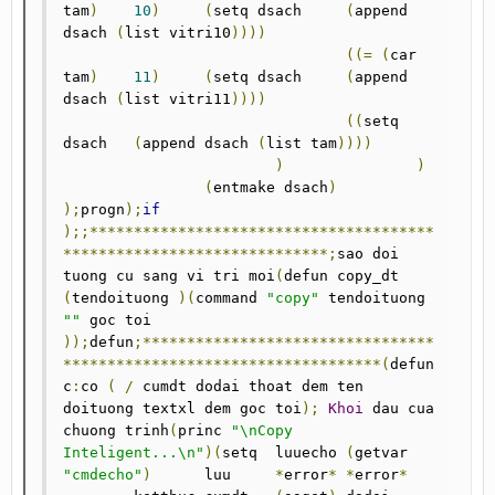
tam
)
10
)
(
setq dsach 	
(
append 
dsach 
(
list vitri10
))))
((=
(
car 
tam
)
11
)
(
setq dsach 	
(
append 
dsach 
(
list vitri11
))))
((
setq 
dsach 	
(
append dsach 
(
list tam
))))
)
)
(
entmake dsach
)
);
progn
);
if
);;***************************************
******************************;
sao doi 
tuong cu sang vi tri moi
(
defun copy_dt 
(
tendoituong 
)(
command 
"copy"
 tendoituong 
""
 goc toi 
));
defun
;*********************************
************************************(
defun 
c
:
co 
(
/
 cumdt dodai thoat dem ten 
doituong textxl dem goc toi
);
Khoi
 dau cua 
chuong trinh
(
princ 
"\nCopy 
Inteligent...\n"
)(
setq 	luuecho	
(
getvar	
"cmdecho"
)
	luu	
*
error
*
*
error
*