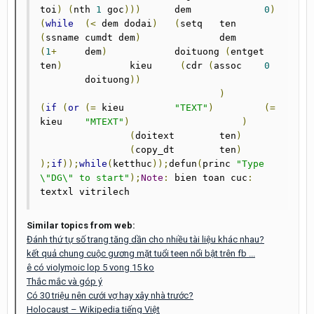
toi
)
(
nth 
1
 goc
)))
	dem		
0
)
(
while
(<
 dem dodai
)
(
setq 	ten	
(
ssname cumdt dem
)
		dem	
(
1
+
 	dem
)
		doituong 
(
entget 
ten
)
		kieu	 
(
cdr 
(
assoc 	
0
	doituong
))
)
(
if
(
or
(=
 kieu		
"TEXT"
)
(=
kieu 	
"MTEXT"
)
)
(
doitext	ten
)
(
copy_dt	ten
)
);
if
));
while
(
ketthuc
));
defun
(
princ 
"Type 
\"DG\" to start"
);
Note
:
 bien toan cuc
:
textxl vitrilech
Similar topics from web:
Đánh thứ tự số trang tăng dần cho nhiều tài liệu khác nhau?
kết quả chung cuộc gương mặt tuổi teen nổi bật trên fb ...
ê có violymoic lop 5 vong 15 ko
Thắc mắc và góp ý
Có 30 triệu nên cưới vợ hay xây nhà trước?
Holocaust – Wikipedia tiếng Việt