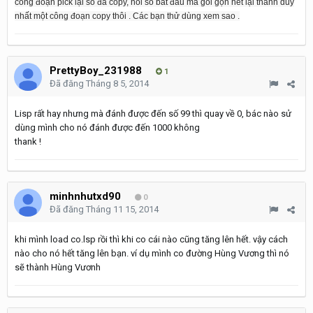
công đoạn pick lại số đã copy, hỏi số bắt đầu mà gói gọn hết lại thành duy
nhất một công đoạn copy thôi . Các bạn thử dùng xem sao .
PrettyBoy_231988
1
Đã đăng
Tháng 8 5, 2014
Lisp rất hay nhưng mà đánh được đến số 99 thì quay về 0, bác nào sử
dùng mình cho nó đánh được đến 1000 không
thank !
minhnhutxd90
0
Đã đăng
Tháng 11 15, 2014
khi mình load co.lsp rồi thì khi co cái nào cũng tăng lên hết. vậy cách
nào cho nó hết tăng lên bạn. ví dụ mình co đường Hùng Vương thì nó
sẽ thành Hùng Vươnh