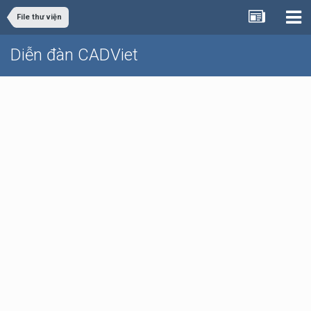
File thư viện
Diễn đàn CADViet