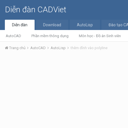
Diễn đàn CADViet
Diễn đàn
Download
AutoLisp
Đào tạo C
AutoCAD
Phần mềm thông dụng
Môn học - Đồ án Sinh viên
Trang chủ
AutoCAD
AutoLisp
thêm đỉnh vào polyline