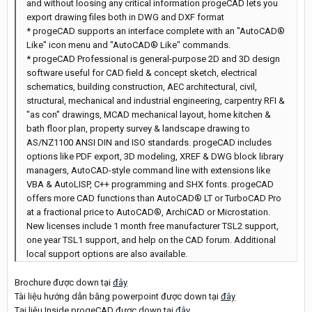
and without loosing any critical information progeCAD lets you
export drawing files both in DWG and DXF format
* progeCAD supports an interface complete with an "AutoCAD®
Like" icon menu and "AutoCAD® Like" commands.
* progeCAD Professional is general-purpose 2D and 3D design
software useful for CAD field & concept sketch, electrical
schematics, building construction, AEC architectural, civil,
structural, mechanical and industrial engineering, carpentry RFI &
"as con" drawings, MCAD mechanical layout, home kitchen &
bath floor plan, property survey & landscape drawing to
AS/NZ1100 ANSI DIN and ISO standards. progeCAD includes
options like PDF export, 3D modeling, XREF & DWG block library
managers, AutoCAD-style command line with extensions like
VBA & AutoLISP, C++ programming and SHX fonts. progeCAD
offers more CAD functions than AutoCAD® LT or TurboCAD Pro
at a fractional price to AutoCAD®, ArchiCAD or Microstation.
New licenses include 1 month free manufacturer TSL2 support,
one year TSL1 support, and help on the CAD forum. Additional
local support options are also available.
Brochure được down tại
đây
Tài liệu hướng dẫn bằng powerpoint được down tại
đây
Tại liệu Inside progeCAD được down tại
đây