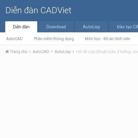
Diễn đàn CADViet
Diễn đàn
Download
AutoLisp
Đào tạo C
AutoCAD
Phần mềm thông dụng
Môn học - Đồ án Sinh viên
Trang chủ
AutoCAD
AutoLisp
Hỏi về Lisp (thuật toán, ý tưởng, cod