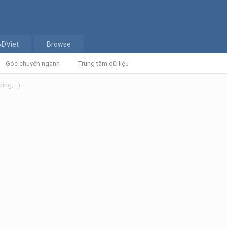
ADViet
Browse
Góc chuyên ngành
Trung tâm dữ liệu
ing,...)