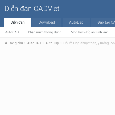
Diễn đàn CADViet
Diễn đàn
Download
AutoLisp
Đào tạo C
AutoCAD
Phần mềm thông dụng
Môn học - Đồ án Sinh viên
Trang chủ
AutoCAD
AutoLisp
Hỏi về Lisp (thuật toán, ý tưởng, cod