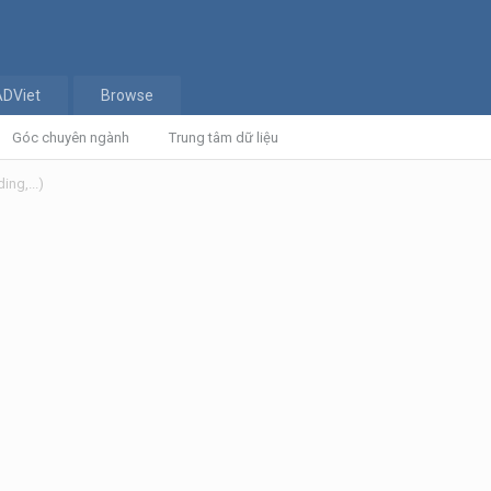
ADViet
Browse
Góc chuyên ngành
Trung tâm dữ liệu
ing,...)