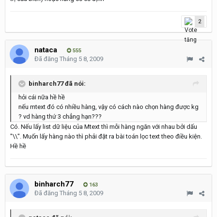
2
nataca
555
Đã đăng
Tháng 5 8, 2009
binharch77 đã nói:
hỏi cái nữa hề hề
nếu mtext đó có nhiều hàng, vậy có cách nào chọn hàng được kg
? vd hàng thứ 3 chẳng hạn???
Có. Nếu lấy list dữ liệu của Mtext thì mỗi hàng ngăn với nhau bởi dấu
"\\". Muốn lấy hàng nào thì phải đặt ra bài toán lọc text theo điều kiện.
Hề hề
binharch77
163
Đã đăng
Tháng 5 8, 2009