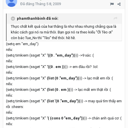
Đã đăng
Tháng 5 8, 2009
phamthanhbinh đã nói:
Thực chất kết quả của hai thằng là như nhau nhưng chẳng qua là
khác cách gọi nó ra mà thôi. Bạn gọi nó ra theo kiểu "Ới Tèo ơi"
còn bác Tue_Nv thì "Tèo" thế thôi. hề hề.
(setq em "em_day")
nếu:
(setq timkiem (ssget "X"
'((0 . "em_day"))
)) ->9 xác :(
nếu:
(setq timkiem (ssget "X"
'((0 . em ))
)) -> em đâu rồi? :lol:
nếu:
(setq timkiem (ssget "X"
(list (0 ."em_day"))
)) -> lạc mất em rồi :(
nếu:
(setq timkiem (ssget "X"
(list (0 . em ))
)) -> lạc mất em thật rồi :(
nếu:
(setq timkiem (ssget "X"
(list '(0 ."em_day"))
)) -> may quá tìm thấy em
rỗi :cheers:
nếu:
(setq timkiem (ssget "X"
'( (cons 0 "em_day"))
)) -> chán anh quá cơ :(
nếu: