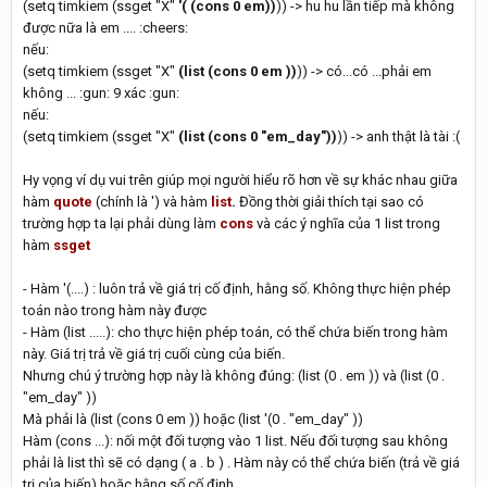
(setq timkiem (ssget "X"
'( (cons 0 em))
)) -> hu hu lần tiếp mà không
được nữa là em .... :cheers:
nếu:
(setq timkiem (ssget "X"
(list (cons 0 em ))
)) -> có...có ...phải em
không ... :gun: 9 xác :gun:
nếu:
(setq timkiem (ssget "X"
(list (cons 0 "em_day"))
)) -> anh thật là tài :(
Hy vọng ví dụ vui trên giúp mọi người hiểu rõ hơn về sự khác nhau giữa
hàm
quote
(chính là ') và hàm
list
.
Đồng thời giải thích tại sao có
trường hợp ta lại phải dùng làm
cons
và các ý nghĩa của 1 list trong
hàm
ssget
- Hàm '(....) : luôn trả về giá trị cố định, hằng số. Không thực hiện phép
toán nào trong hàm này được
- Hàm (list .....): cho thực hiện phép toán, có thể chứa biến trong hàm
này. Giá trị trả về giá trị cuối cùng của biến.
Nhưng chú ý trường hợp này là không đúng: (list (0 . em )) và (list (0 .
"em_day" ))
Mà phải là (list (cons 0 em )) hoặc (list '(0 . "em_day" ))
Hàm (cons ...): nối một đối tượng vào 1 list. Nếu đối tượng sau không
phải là list thì sẽ có dạng ( a . b ) . Hàm này có thể chứa biến (trả về giá
trị của biến) hoặc hằng số cố định