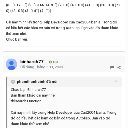
((0 . "STYLE") (2 . "STANDARD") (70 . 0) (40 . 0.0) (41 . 1.0) (50 . 0.0) (71 .
0) (42 . 0.3) (3 . "txt") (4 . ""))
Cái này mình lấy trong Help Developer của Cad2004 bạn ạ. Trong đó
có hầu hết các hàm cơ bản có trong Autolisp. Bạn vào đó tham khảo
thử xem nhé.
Chúc bạn vui.
binharch77
163
Đã đăng
Tháng 5 11, 2009
phamthanhbinh đã nói:
Chào bạn Binharch77,
Bạn tham khảo cái này nhé:
tblsearch Function
Cái này mình lấy trong Help Developer của Cad2004 bạn ạ. Trong
đó có hầu hết các hàm cơ bản có trong Autolisp. Bạn vào đó
tham khảo thử xem nhé.