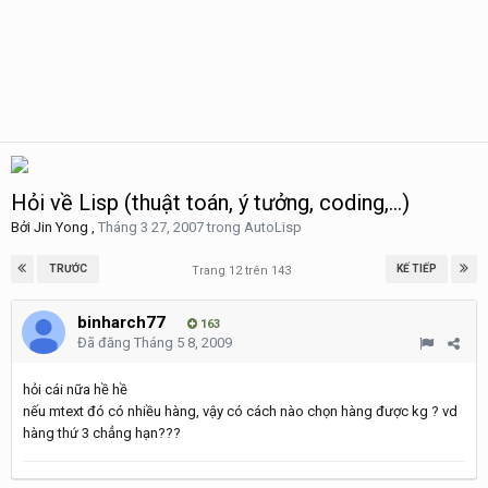
Hỏi về Lisp (thuật toán, ý tưởng, coding,...)
Bởi
Jin Yong
,
Tháng 3 27, 2007
trong
AutoLisp
TRƯỚC
KẾ TIẾP
Trang 12 trên 143
binharch77
163
Đã đăng
Tháng 5 8, 2009
hỏi cái nữa hề hề
nếu mtext đó có nhiều hàng, vậy có cách nào chọn hàng được kg ? vd
hàng thứ 3 chẳng hạn???