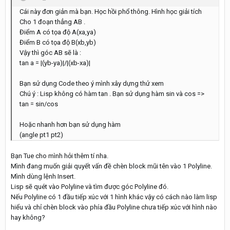
Cái này đơn giản mà bạn. Học hồi phổ thông. Hình học giải tích
Cho 1 đoạn thẳng AB .
Điểm A có tọa độ A(xa,ya)
Điểm B có tọa độ B(xb,yb)
Vậy thì góc AB sẽ là :
tan a = |(yb-ya)|/|(xb-xa)|
Bạn sử dụng Code theo ý mình xây dựng thử xem
Chú ý : Lisp không có hàm tan . Bạn sử dụng hàm sin và cos =>
tan = sin/cos
Hoặc nhanh hơn bạn sử dụng hàm
(angle pt1 pt2)
Bạn Tue cho mình hỏi thêm tí nha.
Mình đang muốn giải quyết vấn đề chèn block mũi tên vào 1 Polyline.
Mình dùng lệnh Insert.
Lisp sẽ quét vào Polyline và tìm được góc Polyline đó.
Nếu Polyline có 1 đầu tiếp xúc với 1 hình khác vậy có cách nào làm lisp
hiểu và chỉ chèn block vào phía đầu Polyline chưa tiếp xúc với hình nào
hay không?