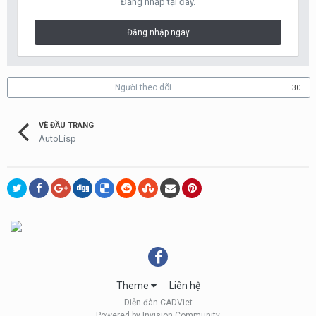
Đăng nhập tại đây.
Đăng nhập ngay
Người theo dõi
30
VỀ ĐẦU TRANG
AutoLisp
Theme
Liên hệ
Diễn đàn CADViet
Powered by Invision Community