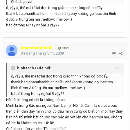
Chúc bạn vui.
ồ, vậy à, thế mà tớ lại đọc trong giáo trình không có cơ đấy.
thank bác phamthanhbinh nhiều nhá (sorry không gọi bác tên Bình
được vì trùng tên mà :mellow: :mellow: )
bác ở trong N hay ngòai B vậy??
phamthanhbinh
3151
Đã đăng
Tháng 5 11, 2009
binharch77 đã nói:
ồ, vậy à, thế mà tớ lại đọc trong giáo trình không có cơ đấy.
thank bác phamthanhbinh nhiều nhá (sorry không gọi bác tên
Bình được vì trùng tên mà :mellow: :mellow: )
bác ở trong N hay ngòai B vậy??
Hề hề, không có chi là không có chi.
Mình là trong Bắc mà ngoài Nam bạn ơi. Hề hề. Cái ni là do các bác
trên diễn đàn dạy mình chớ lúc đầu mình cũng có biết chi mô. Nay thấy
bạn hỏi thì mình bắt chước các bác ấy pót lên cho bạn thôi mà. Không
có chi là không có chi, Hề hề.
Chúc bạn luôn vui như Tết nha, hề hề.