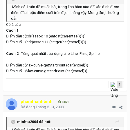
-Mình có 1 vấn đề muốn hỏi, trong lisp hàm nào để xác định được
điểm đầu hoặc điểm cuối trên đọan thẳng vậy. Mong được hướng
dẫn.
Có 2 cách :
Cách 1 :
Điểm đầu : (cdr(assoc 10 (entget(car(entsel)))))
Điểm cuối : (cdr(assoc 11 (entget(car(entsel)))))
Cách 2
: Tổng quát nhất : áp dụng cho Line, Pline, Spline..
Điểm đầu : (vlax-curve-getStartPoint (car(entsel)))
Điểm cuối : (vlax-curve-getendPoint (car(entsel)))
1
phamthanhbinh
3151
Đã đăng
Tháng 5 13, 2009
minhtu2004 đã nói:
-Mình có 1 vấn đề muốn hỏi, trong lisp hàm nào để xác định được