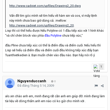
http://www.cadviet.com/upfiles/Drawing2_20.dwg
Vấn đề tìm góc mình sẽ tìm hiểu về hàm sin và cos, vì mấy lệnh
này mình chưa bao giờ dùng cả. :mellow:
http://www.cadviet.com/upfiles/Drawing2_20
.
Lisp thì có thể hiểu được Nếu Polyline có 1 đầu tiếp xúc với 1 hình khác
"và chỉ chèn block vào phía
đầu Polyline
chưa tiếp xúc,"
đầu Pline chưa tiếp xúc có thể là điểm đầu và điểm cuối. Nếu hiểu thì
Lisp sẽ hiểu cả điểm đầu và điểm cuối đều không tiếp xúc đấy bạn
Tuanthietkedien à. Bạn muốn chèn vào đầu nào. Bạn hãy nói rõ ý
1
Nguyenduccanh
0
Đã đăng
Tháng 5 14, 2009
alo.xin chào anh em, minh đang rất cần anh em giúp đỡ. mình đang làm
tài liệu về dòng thấm.anh em nào có ko gửi cho mình với .