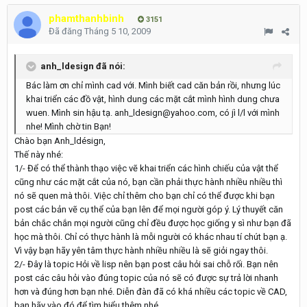
phamthanhbinh
3151
Đã đăng
Tháng 5 10, 2009
anh_ldesign đã nói:
Bác làm ơn chỉ mình cad với. Mình biết cad căn bản rồi, nhưng lúc
khai triển các đồ vật, hình dung các mặt cắt mình hình dung chưa
wuen. Mình sin hậu tạ. anh_ldesign@yahoo.com, có jì l/l với mình
nhe! Mình chờ tin Bạn!
Chào bạn Anh_ldésign,
Thế này nhé:
1/- Để có thể thành thạo việc vẽ khai triển các hình chiếu của vật thể
cũng như các mặt cắt của nó, bạn cần phải thực hành nhiều nhiều thì
nó sẽ quen mà thôi. Việc chỉ thêm cho bạn chỉ có thể được khi bạn
post các bản vẽ cụ thể của bạn lên để mọi người góp ý. Lý thuyết căn
bản chắc chắn mọi người cũng chỉ đều được học giống y sì như bạn đã
học mà thôi. Chỉ có thực hành là mỗi người có khác nhau tí chút bạn ạ.
Vì vậy bạn hãy yên tâm thực hành nhiều nhiều là sẽ giỏi ngay thôi.
2/- Đây là topic Hỏi về lisp nên bạn post câu hỏi sai chỗ rối. Bạn nên
post các câu hỏi vào đúng topic của nó sẽ có được sự trả lời nhanh
hơn và đúng hơn bạn nhé. Diễn đàn đã có khá nhiều các topic về CAD,
bạn hãy vào đó để tìm hiểu thêm nhé.