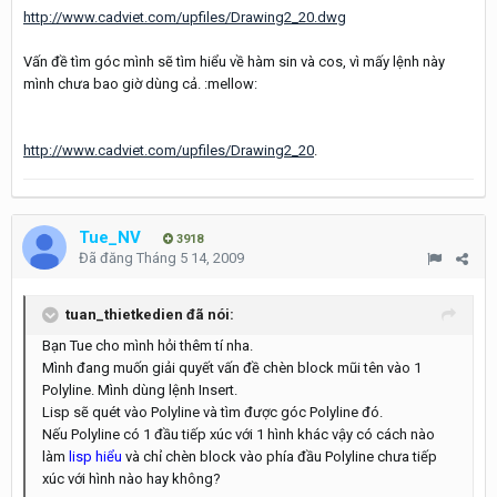
http://www.cadviet.com/upfiles/Drawing2_20.dwg
Vấn đề tìm góc mình sẽ tìm hiểu về hàm sin và cos, vì mấy lệnh này
mình chưa bao giờ dùng cả. :mellow:
http://www.cadviet.com/upfiles/Drawing2_20
.
Tue_NV
3918
Đã đăng
Tháng 5 14, 2009
tuan_thietkedien đã nói:
Bạn Tue cho mình hỏi thêm tí nha.
Mình đang muốn giải quyết vấn đề chèn block mũi tên vào 1
Polyline. Mình dùng lệnh Insert.
Lisp sẽ quét vào Polyline và tìm được góc Polyline đó.
Nếu Polyline có 1 đầu tiếp xúc với 1 hình khác vậy có cách nào
làm
lisp hiểu
và chỉ chèn block vào phía đầu Polyline chưa tiếp
xúc với hình nào hay không?