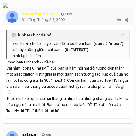
phamthanhbinh
3151
Đã đăng
Tháng 5 8, 2009
binharch77 đã nói:
ồ xin lỗi về chỗ tên layer, vần đề là có thêm hàm
(cons 0 "mtext")
cái này không giống cái bạn =
(0 . "MTEXT")
mình kg hiểu lắm
Chào bạn Binharch77 hề hề,
Cái hàm (cons 0 "mtext") của bạn là hàm nối hai đối tượng đơn thành
một association_list nghĩa là một danh sách tương tác. Kết quả của nó
là một list có giá trị là '(0 . "mtext"). Còn cái hàm của bác Tue_NV là gọi
đích danh cái thằng cu association_list ấy ra mà chả phải nối niếc gì
cả.
Thực chất kết quả của hai thằng là như nhau nhưng chẳng qua là khác
cách gọi nó ra mà thôi. Bạn gọi nó ra theo kiểu "Ới Tèo ơi" còn bác
Tue_Nv thì "Tèo" thế thôi. hề hề.
nataca
555