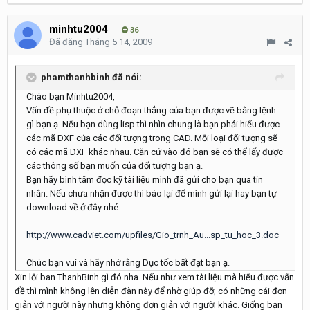
minhtu2004
36
Đã đăng
Tháng 5 14, 2009
phamthanhbinh đã nói:
Chào bạn Minhtu2004,
Vấn đề phụ thuộc ở chỗ đoạn thẳng của bạn được vẽ bằng lệnh
gì bạn ạ. Nếu bạn dùng lisp thì nhìn chung là bạn phải hiểu được
các mã DXF của các đối tượng trong CAD. Mỗi loại đối tượng sẽ
có các mã DXF khác nhau. Căn cứ vào đó bạn sẽ có thể lấy được
các thông số bạn muốn của đối tượng bạn ạ.
Bạn hãy bình tâm đọc kỹ tài liệu mình đã gửi cho bạn qua tin
nhắn. Nếu chưa nhận được thì báo lại để mình gửi lại hay bạn tự
download về ở đây nhé
http://www.cadviet.com/upfiles/Gio_trnh_Au...sp_tu_hoc_3.doc
Chúc bạn vui và hãy nhớ rằng Dục tốc bất đạt bạn ạ.
Xin lỗi ban ThanhBinh gì đó nha. Nếu như xem tài liệu mà hiểu được vấn
đề thì mình không lên diễn đàn này để nhờ giúp đỡ, có những cái đơn
giản với người này nhưng không đơn giản với người khác. Giống bạn