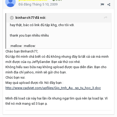
Đã đăng
Tháng 5 10, 2009
binharch77 đã nói:
hay thật, bác có link đủ tập khg, cho tôi với.
thank you bạn nhiều nhiều
:mellow: :mellow:
Chào bạn Binharch77,
Đủ tập thì mình chả biết có đủ không nhưng đây là tất cả cái mà minh
mót được của cụ JeffySander. Bạn xài thử coi nhé.
Không hiểu sao bữa nay không upload được qua diễn đàn. Bạn cho
mình địa chỉ yahoo, mình sẽ gửi cho bạn.
Chúc bạn vui.
May quá upload được rồi. Nó đây bạn :
http://www.cadviet.com/upfiles/Gio_trnh_Au...sp_tu_hoc_3.doc
Mình đã load cái này hai lần rồi nhưng ngại tìm quá nên lại load lại. Vì
thế nó mới mang số 3 bạn ạ.