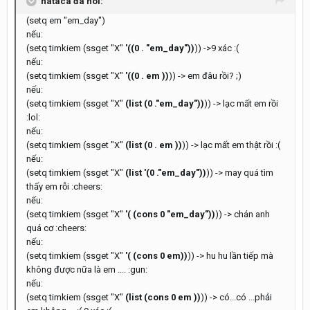
nataca đã nói:
(setq em "em_day")
nếu:
(setq timkiem (ssget "X"
'((0 . "em_day"))
)) ->9 xác :(
nếu:
(setq timkiem (ssget "X"
'((0 . em ))
)) -> em đâu rồi? ;)
nếu:
(setq timkiem (ssget "X"
(list (0 ."em_day"))
)) -> lạc mất em rồi
:lol:
nếu:
(setq timkiem (ssget "X"
(list (0 . em ))
)) -> lạc mất em thật rồi :(
nếu:
(setq timkiem (ssget "X"
(list '(0 ."em_day"))
)) -> may quá tìm
thấy em rỗi :cheers:
nếu:
(setq timkiem (ssget "X"
'( (cons 0 "em_day"))
)) -> chán anh
quá cơ :cheers:
nếu:
(setq timkiem (ssget "X"
'( (cons 0 em))
)) -> hu hu lần tiếp mà
không được nữa là em .... :gun:
nếu:
(setq timkiem (ssget "X"
(list (cons 0 em ))
)) -> có...có ...phải