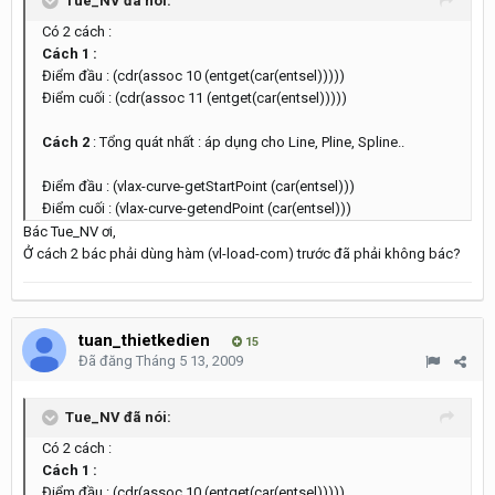
Tue_NV đã nói:
Có 2 cách :
Cách 1 :
Điểm đầu : (cdr(assoc 10 (entget(car(entsel)))))
Điểm cuối : (cdr(assoc 11 (entget(car(entsel)))))
Cách 2
: Tổng quát nhất : áp dụng cho Line, Pline, Spline..
Điểm đầu : (vlax-curve-getStartPoint (car(entsel)))
Điểm cuối : (vlax-curve-getendPoint (car(entsel)))
Bác Tue_NV ơi,
Ở cách 2 bác phải dùng hàm (vl-load-com) trước đã phải không bác?
tuan_thietkedien
15
Đã đăng
Tháng 5 13, 2009
Tue_NV đã nói:
Có 2 cách :
Cách 1 :
Điểm đầu : (cdr(assoc 10 (entget(car(entsel)))))