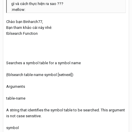
gì và cách thực hiện ra sao ???
:mellow:
Chào bạn Binharch77,
Bạn tham khảo cái này nhé:
tblsearch Function
Searches a symbol table for a symbol name
(tblsearch table-name symbol [setnext])
Arguments
table-name
A string that identifies the symbol table to be searched. This argument
is not case sensitive.
symbol