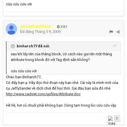
cứu cứu cứu với
phamthanhbinh
3151
Đã đăng
Tháng 5 9, 2009
binharch77 đã nói:
sau khi lấy tên của thằng block, có cách nào gọi tên một thằng
attribute trong block đó với Tag định sẵn không?
cứu cứu cứu với
Chào bạn Binharch77,
Có đấy bạn ạ. Hãy đọc thử đoạn này bạn nhé. Cái này là mình mót của
cụ JeffySander về dịch chơi để học thôi. Sai đâu bạn sửa đó nhé
http://www.cadviet.com/upfiles/Attribute.doc
Hề hề, hơi củ chuối phải không bạn. Dùng tạm trong lúc cứu cứu vậy.
1