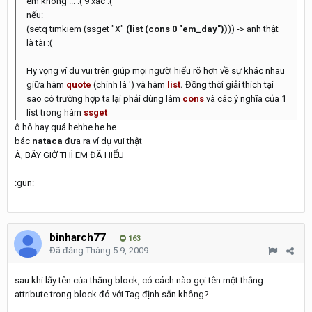
em không ... :( 9 xác :(
nếu:
(setq timkiem (ssget "X"
(list (cons 0 "em_day"))
)) -> anh thật
là tài :(
Hy vọng ví dụ vui trên giúp mọi người hiểu rõ hơn về sự khác nhau
giữa hàm
quote
(chính là ') và hàm
list
.
Đồng thời giải thích tại
sao có trường hợp ta lại phải dùng làm
cons
và các ý nghĩa của 1
list trong hàm
ssget
ô hô hay quá hehhe he he
bác
nataca
đưa ra ví dụ vui thật
À, BÂY GIỜ THÌ EM ĐÃ HIỂU
:gun:
binharch77
163
Đã đăng
Tháng 5 9, 2009
sau khi lấy tên của thằng block, có cách nào gọi tên một thằng
attribute trong block đó với Tag định sẵn không?