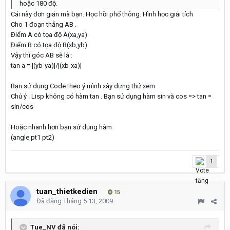
hoặc 180 độ.
Cái này đơn giản mà bạn. Học hồi phổ thông. Hình học giải tích
Cho 1 đoạn thẳng AB .
Điểm A có tọa độ A(xa,ya)
Điểm B có tọa độ B(xb,yb)
Vậy thì góc AB sẽ là :
tan a = |(yb-ya)|/|(xb-xa)|
Bạn sử dụng Code theo ý mình xây dựng thử xem
Chú ý : Lisp không có hàm tan . Bạn sử dụng hàm sin và cos => tan =
sin/cos
Hoặc nhanh hơn bạn sử dụng hàm
(angle pt1 pt2)
1
tuan_thietkedien
15
Đã đăng
Tháng 5 13, 2009
Tue_NV đã nói: