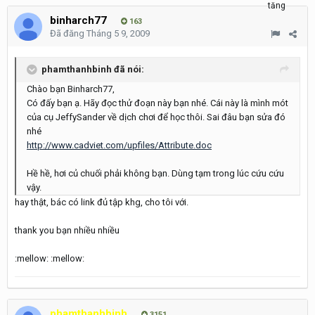
binharch77
163
Đã đăng
Tháng 5 9, 2009
phamthanhbinh đã nói:
Chào bạn Binharch77,
Có đấy bạn ạ. Hãy đọc thử đoạn này bạn nhé. Cái này là mình mót
của cụ JeffySander về dịch chơi để học thôi. Sai đâu bạn sửa đó
nhé
http://www.cadviet.com/upfiles/Attribute.doc
Hề hề, hơi củ chuối phải không bạn. Dùng tạm trong lúc cứu cứu
vậy.
hay thật, bác có link đủ tập khg, cho tôi với.
thank you bạn nhiều nhiều
:mellow: :mellow:
phamthanhbinh
3151