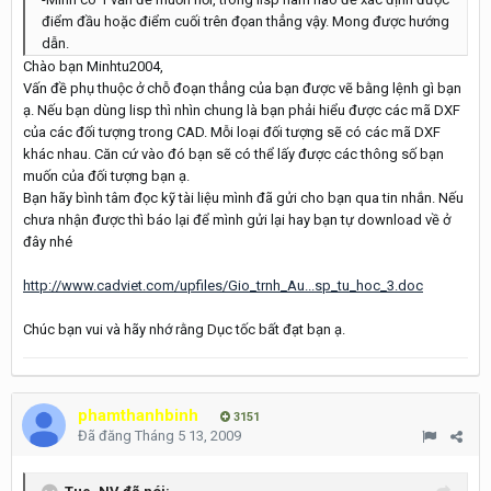
điểm đầu hoặc điểm cuối trên đọan thẳng vậy. Mong được hướng
dẫn.
Chào bạn Minhtu2004,
Vấn đề phụ thuộc ở chỗ đoạn thẳng của bạn được vẽ bằng lệnh gì bạn
ạ. Nếu bạn dùng lisp thì nhìn chung là bạn phải hiểu được các mã DXF
của các đối tượng trong CAD. Mỗi loại đối tượng sẽ có các mã DXF
khác nhau. Căn cứ vào đó bạn sẽ có thể lấy được các thông số bạn
muốn của đối tượng bạn ạ.
Bạn hãy bình tâm đọc kỹ tài liệu mình đã gửi cho bạn qua tin nhắn. Nếu
chưa nhận được thì báo lại để mình gửi lại hay bạn tự download về ở
đây nhé
http://www.cadviet.com/upfiles/Gio_trnh_Au...sp_tu_hoc_3.doc
Chúc bạn vui và hãy nhớ rằng Dục tốc bất đạt bạn ạ.
phamthanhbinh
3151
Đã đăng
Tháng 5 13, 2009