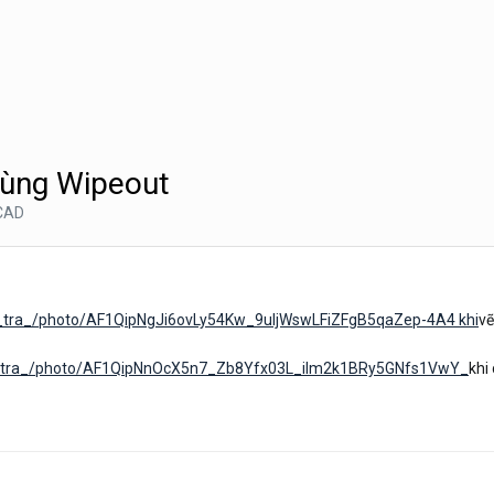
Dùng Wipeout
CAD
h/_tra_/photo/AF1QipNgJi6ovLy54Kw_9uljWswLFiZFgB5qaZep-4A4 khi
vẽ
h/_tra_/photo/AF1QipNnOcX5n7_Zb8Yfx03L_iIm2k1BRy5GNfs1VwY_
khi