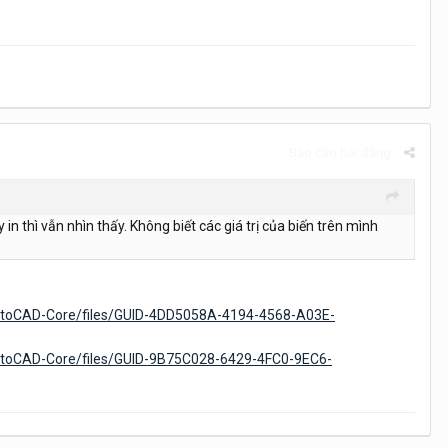
Báo cáo bài đăng
 thì vẫn nhìn thấy. Không biết các giá trị của biến trên mình
AutoCAD-Core/files/GUID-4DD5058A-4194-4568-A03E-
AutoCAD-Core/files/GUID-9B75C028-6429-4FC0-9EC6-