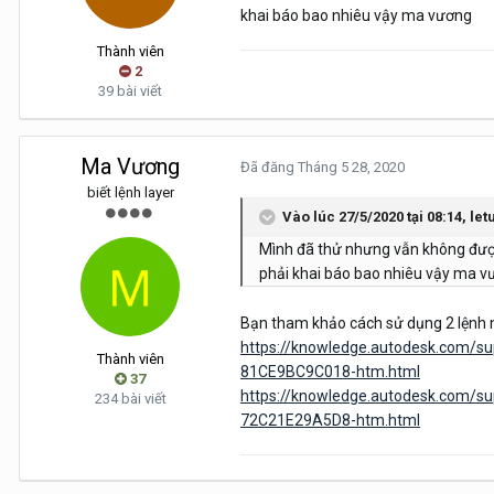
khai báo bao nhiêu vậy ma vương
Thành viên
2
39 bài viết
Ma Vương
Đã đăng
Tháng 5 28, 2020
biết lệnh layer
Vào lúc 27/5/2020 tại 08:14,
let
Mình đã thử nhưng vẫn không được. 
phải khai báo bao nhiêu vậy ma 
Bạn tham khảo cách sử dụng 2 lệnh 
https://knowledge.autodesk.com/s
Thành viên
81CE9BC9C018-htm.html
37
https://knowledge.autodesk.com/s
234 bài viết
72C21E29A5D8-htm.html