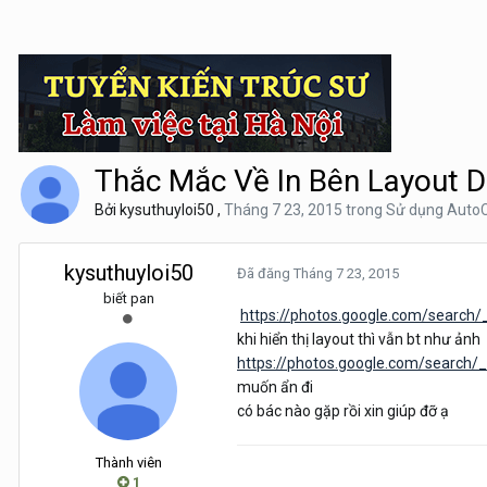
Thắc Mắc Về In Bên Layout 
Bởi
kysuthuyloi50
,
Tháng 7 23, 2015
trong
Sử dụng Auto
kysuthuyloi50
Đã đăng
Tháng 7 23, 2015
biết pan
https://photos.google.com/searc
khi hiển thị layout thì vẫn bt như ảnh
https://photos.google.com/searc
muốn ẩn đi
có bác nào gặp rồi xin giúp đỡ ạ
Thành viên
1