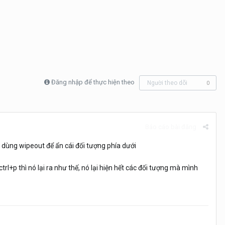
Đăng nhập để thực hiện theo
Người theo dõi
0
Báo cáo bài đăng
 dùng wipeout để ẩn cái đối tượng phía dưới
 ctrl+p thì nó lại ra như thế, nó lại hiện hết các đối tượng mà mình