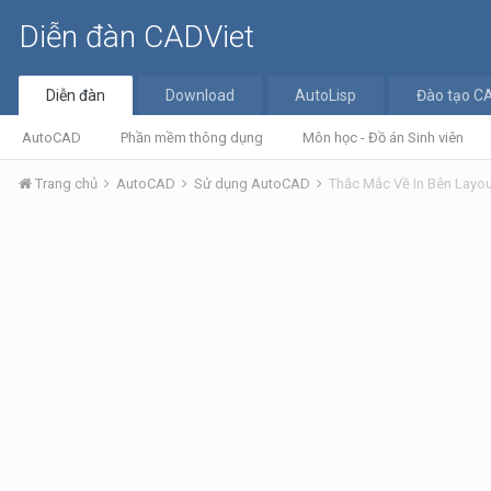
Diễn đàn CADViet
Diễn đàn
Download
AutoLisp
Đào tạo C
AutoCAD
Phần mềm thông dụng
Môn học - Đồ án Sinh viên
Trang chủ
AutoCAD
Sử dụng AutoCAD
Thắc Mắc Về In Bên Layo