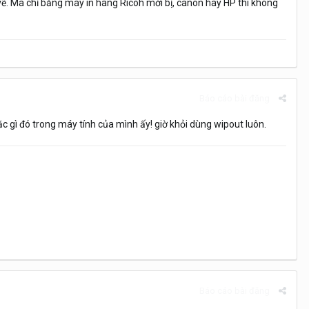
 vẽ. Mà chỉ bằng máy in hãng Ricoh mới bị, canon hay HP thì không
Báo cáo bài đăng
c gì đó trong máy tính của mình ấy! giờ khỏi dùng wipout luôn.
Báo cáo bài đăng