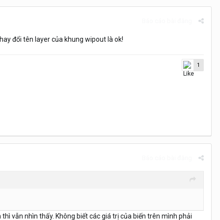
Báo cáo bài đăng
Thay đổi tên layer của khung wipout là ok!
1
Báo cáo bài đăng
ì vẫn nhìn thấy. Không biết các giá trị của biến trên mình phải