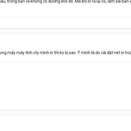
u, trong bản vẽ không có đường line đó. Mà khi in ra lại có, làm sai bản
 mấy máy tính cty mình in thì ko bị sao. Ý mình là do cài đặt nét in hoặ