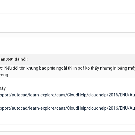
uan0601
đã nói:
Nếu đổi tên khung bao phía ngoài thì in pdf ko thấy nhưng in bằng máy in
vương
này
upport/autocad/learn-explore/caas/CloudHelp/cloudhelp/2016/ENU/
upport/autocad/learn-explore/caas/CloudHelp/cloudhelp/2016/ENU/