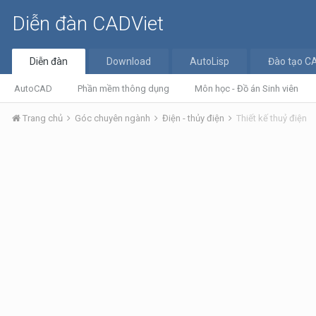
Diễn đàn CADViet
Diễn đàn
Download
AutoLisp
Đào tạo C
AutoCAD
Phần mềm thông dụng
Môn học - Đồ án Sinh viên
Trang chủ
Góc chuyên ngành
Điện - thủy điện
Thiết kế thuỷ điện