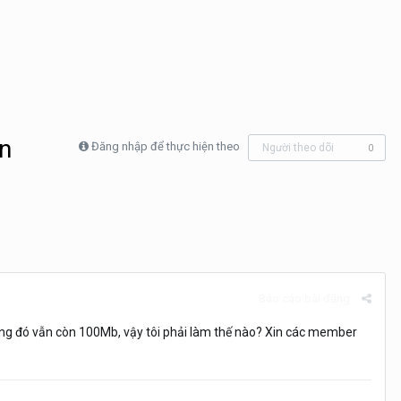
òn
Đăng nhập để thực hiện theo
Người theo dõi
0
Báo cáo bài đăng
rắng đó vẫn còn 100Mb, vậy tôi phải làm thế nào? Xin các member