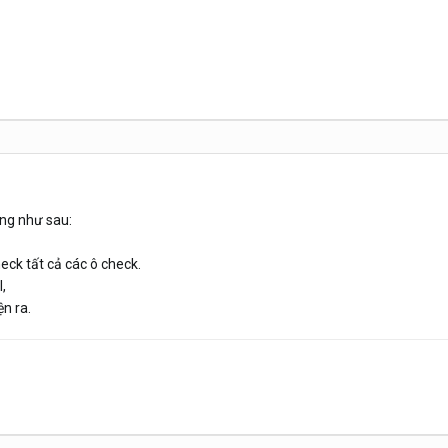
ng như sau:
heck tất cả các ô check.
,
ện ra.