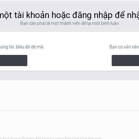
ột tài khoản hoặc đăng nhập để nh
Bạn cần phải là một thành viên để lại một bình luận
ng tôi. Điều đó dễ mà.
Bạn có sẵn sàn
ã Xoá Trắng (Delete All) Dung Lượng File Vẫn Còn Nguyên.