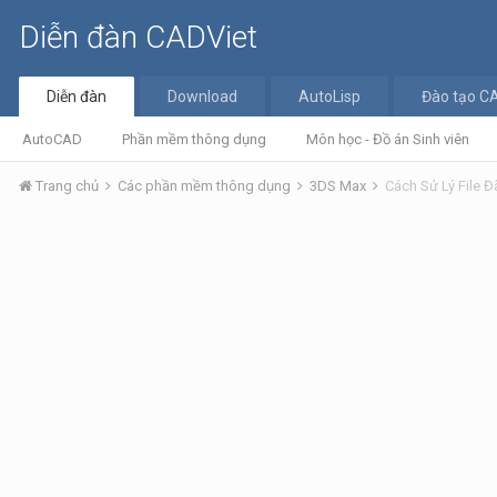
Diễn đàn CADViet
Diễn đàn
Download
AutoLisp
Đào tạo C
AutoCAD
Phần mềm thông dụng
Môn học - Đồ án Sinh viên
Trang chủ
Các phần mềm thông dụng
3DS Max
Cách Sử Lý File Đ