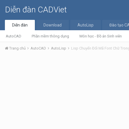
Diễn đàn CADViet
Diễn đàn
Download
AutoLisp
Đào tạo C
AutoCAD
Phần mềm thông dụng
Môn học - Đồ án Sinh viên
Trang chủ
AutoCAD
AutoLisp
Lisp Chuyển Đổi Mã Font Chữ Tro