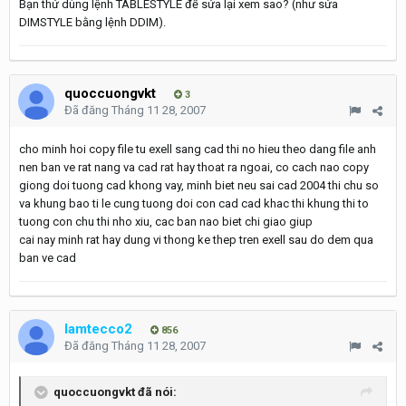
Bạn thử dùng lệnh TABLESTYLE để sửa lại xem sao? (như sửa
DIMSTYLE bằng lệnh DDIM).
quoccuongvkt
3
Đã đăng
Tháng 11 28, 2007
cho minh hoi copy file tu exell sang cad thi no hieu theo dang file anh
nen ban ve rat nang va cad rat hay thoat ra ngoai, co cach nao copy
giong doi tuong cad khong vay, minh biet neu sai cad 2004 thi chu so
va khung bao ti le cung tuong doi con cad cad khac thi khung thi to
tuong con chu thi nho xiu, cac ban nao biet chi giao giup
cai nay minh rat hay dung vi thong ke thep tren exell sau do dem qua
ban ve cad
lamtecco2
856
Đã đăng
Tháng 11 28, 2007
quoccuongvkt đã nói: