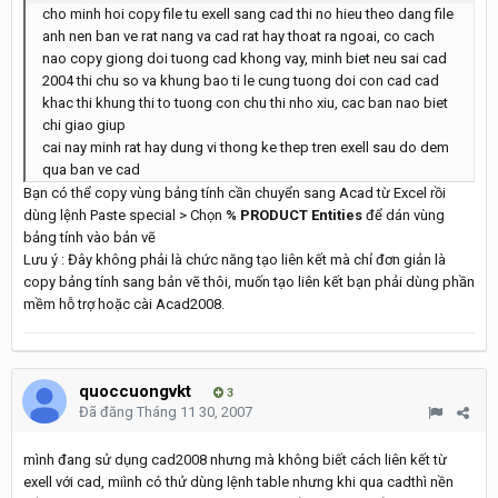
cho minh hoi copy file tu exell sang cad thi no hieu theo dang file
anh nen ban ve rat nang va cad rat hay thoat ra ngoai, co cach
nao copy giong doi tuong cad khong vay, minh biet neu sai cad
2004 thi chu so va khung bao ti le cung tuong doi con cad cad
khac thi khung thi to tuong con chu thi nho xiu, cac ban nao biet
chi giao giup
cai nay minh rat hay dung vi thong ke thep tren exell sau do dem
qua ban ve cad
Bạn có thể copy vùng bảng tính cần chuyển sang Acad từ Excel rồi
dùng lệnh Paste special > Chọn
% PRODUCT Entities
để dán vùng
bảng tính vào bản vẽ
Lưu ý : Đây không phải là chức năng tạo liên kết mà chỉ đơn giản là
copy bảng tính sang bản vẽ thôi, muốn tạo liên kết bạn phải dùng phần
mềm hỗ trợ hoặc cài Acad2008.
quoccuongvkt
3
Đã đăng
Tháng 11 30, 2007
mình đang sử dụng cad2008 nhưng mà không biết cách liên kết từ
exell với cad, miình có thử dùng lệnh table nhưng khi qua cadthì nền