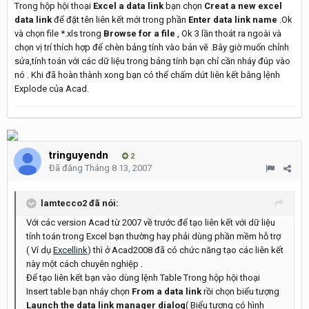
Trong hộp hội thoại
Excel a data link
bạn chọn
Creat a new excel
data link
để đặt tên liên kết mới trong phần
Enter data link name
.Ok
và chọn file *.xls trong
Browse for a file
, Ok 3 lần thoát ra ngoài và
chọn vị trí thích hợp để chèn bảng tính vào bản vẽ .Bây giờ muốn chỉnh
sửa,tính toán với các dữ liệu trong bảng tính bạn chỉ cần nháy đúp vào
nó . Khi đã hoàn thành xong bạn có thể chấm dứt liên kết bằng lệnh
Explode của Acad.
tringuyendn
2
Đã đăng
Tháng 8 13, 2007
lamtecco2 đã nói:
Với các version Acad từ 2007 về trước để tạo liên kết với dữ liệu
tính toán trong Excel bạn thường hay phải dùng phần mềm hỗ trợ
( Ví dụ
Excellink
) thì ở Acad2008 đã có chức năng tạo các liên kết
này một cách chuyên nghiệp .
Để tạo liên kết bạn vào dùng lệnh Table Trong hộp hội thoại
Insert table bạn nháy chọn
From a data link
rồi chọn biểu tượng
Launch the data link manager dialog
( Biểu tượng có hình