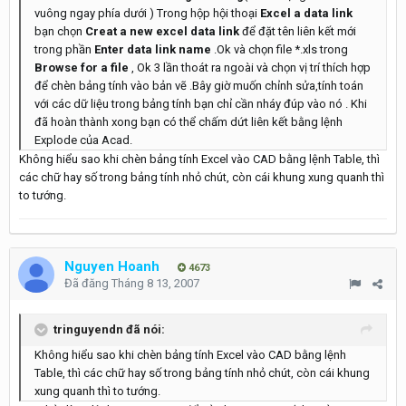
vuông ngay phía dưới ) Trong hộp hội thoại
Excel a data link
bạn chọn
Creat a new excel data link
để đặt tên liên kết mới
trong phần
Enter data link name
.Ok và chọn file *.xls trong
Browse for a file
, Ok 3 lần thoát ra ngoài và chọn vị trí thích hợp
để chèn bảng tính vào bản vẽ .Bây giờ muốn chỉnh sửa,tính toán
với các dữ liệu trong bảng tính bạn chỉ cần nháy đúp vào nó . Khi
đã hoàn thành xong bạn có thể chấm dứt liên kết bằng lệnh
Explode của Acad.
Không hiểu sao khi chèn bảng tính Excel vào CAD bằng lệnh Table, thì
các chữ hay số trong bảng tính nhỏ chút, còn cái khung xung quanh thì
to tướng.
Nguyen Hoanh
4673
Đã đăng
Tháng 8 13, 2007
tringuyendn đã nói:
Không hiểu sao khi chèn bảng tính Excel vào CAD bằng lệnh
Table, thì các chữ hay số trong bảng tính nhỏ chút, còn cái khung
xung quanh thì to tướng.