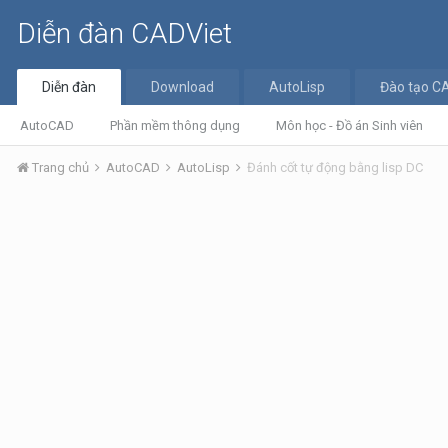
Diễn đàn CADViet
Diễn đàn
Download
AutoLisp
Đào tạo C
AutoCAD
Phần mềm thông dụng
Môn học - Đồ án Sinh viên
Trang chủ
AutoCAD
AutoLisp
Đánh cốt tự động bằng lisp DC