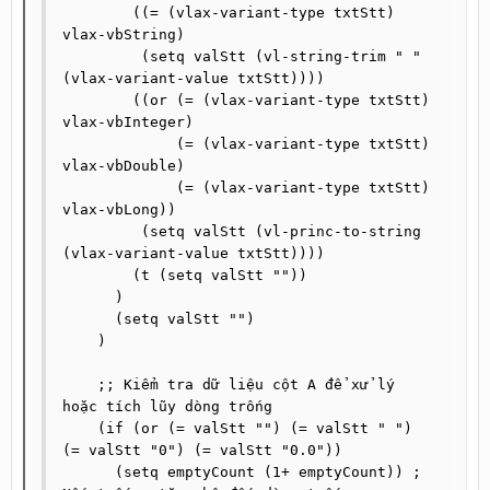
        ((= (vlax-variant-type txtStt) 
vlax-vbString)

         (setq valStt (vl-string-trim " " 
(vlax-variant-value txtStt))))

        ((or (= (vlax-variant-type txtStt) 
vlax-vbInteger) 

             (= (vlax-variant-type txtStt) 
vlax-vbDouble)

             (= (vlax-variant-type txtStt) 
vlax-vbLong))

         (setq valStt (vl-princ-to-string 
(vlax-variant-value txtStt))))

        (t (setq valStt ""))

      )

      (setq valStt "")

    )

    ;; Kiểm tra dữ liệu cột A để xử lý 
hoặc tích lũy dòng trống

    (if (or (= valStt "") (= valStt " ") 
(= valStt "0") (= valStt "0.0"))

      (setq emptyCount (1+ emptyCount)) ; 