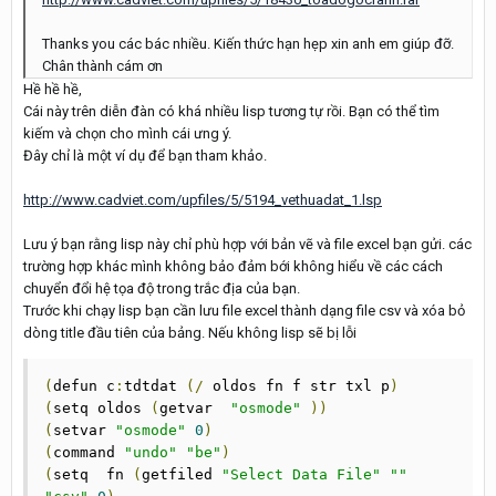
Thanks you các bác nhiều. Kiến thức hạn hẹp xin anh em giúp đỡ.
Chân thành cám ơn
Hề hề hề,
Cái này trên diễn đàn có khá nhiều lisp tương tự rồi. Bạn có thể tìm
kiếm và chọn cho mình cái ưng ý.
Đây chỉ là một ví dụ để bạn tham khảo.
http://www.cadviet.com/upfiles/5/5194_vethuadat_1.lsp
Lưu ý bạn rằng lisp này chỉ phù hợp với bản vẽ và file excel bạn gửi. các
trường hợp khác mình không bảo đảm bới không hiểu về các cách
chuyển đổi hệ tọa độ trong trắc địa của bạn.
Trước khi chạy lisp bạn cần lưu file excel thành dạng file csv và xóa bỏ
dòng title đầu tiên của bảng. Nếu không lisp sẽ bị lỗi
(
defun c
:
tdtdat 
(/
 oldos fn f str txl p
)
(
setq oldos 
(
getvar  
"osmode"
))
(
setvar 
"osmode"
0
)
(
command 
"undo"
"be"
)
(
setq  fn 
(
getfiled 
"Select Data File"
""