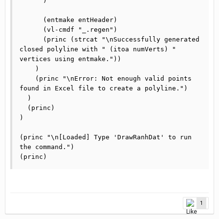
      )

      (entmake entHeader)

      (vl-cmdf "_.regen")

      (princ (strcat "\nSuccessfully generated 
closed polyline with " (itoa numVerts) " 
vertices using entmake."))

    )

    (princ "\nError: Not enough valid points 
found in Excel file to create a polyline.")

  )

  (princ)

)

(princ "\n[Loaded] Type 'DrawRanhDat' to run 
the command.")

(princ)
1