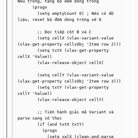
Nếu trống, tăng bộ đếm dòng trống

      (progn

        (setq emptyCount 0) ; Nếu có dữ 
liệu, reset bộ đếm dòng trống về 0

        ;; Đọc tiếp cột B và C

        (setq cellX (vlax-variant-value 
(vlax-get-property cellsObj 'Item row 2)))

        (setq txtX (vlax-get-property 
cellX 'Value))

        (vlax-release-object cellX)

        (setq cellY (vlax-variant-value 
(vlax-get-property cellsObj 'Item row 3)))

        (setq txtY (vlax-get-property 
cellY 'Value))

        (vlax-release-object cellY)

        ;; Tiến hành giải mã Variant và 
parse sang số thực

        (if (and txtX txtY)

          (progn

            (setq valX (clean-and-parse 