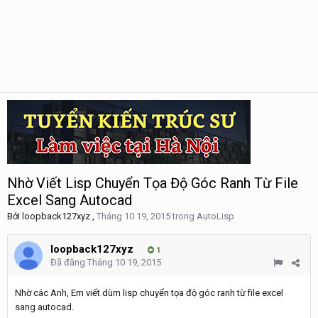
Nhờ Viết Lisp Chuyển Tọa Độ Góc Ranh Từ File
Excel Sang Autocad
Bởi
loopback127xyz
,
Tháng 10 19, 2015
trong
AutoLisp
loopback127xyz
1
Đã đăng
Tháng 10 19, 2015
Nhờ các Anh, Em viết dùm lisp chuyển tọa độ góc ranh từ file excel
sang autocad.