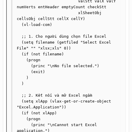
                          valStt valX valY 
numVerts entHeader emptyCount checkStt 

                          xlSheetObj 
cellsObj cellStt cellX cellY)

  (vl-load-com)

  ;; 1. Cho người dùng chọn file Excel

  (setq filename (getfiled "Select Excel 
File" "" "xlsx;xls" 0))

  (if (not filename)

    (progn

      (princ "\nNo file selected.")

      (exit)

    )

  )

  ;; 2. Kết nối và mở Excel ngầm

  (setq xlApp (vlax-get-or-create-object 
"Excel.Application"))

  (if (not xlApp)

    (progn

      (princ "\nCannot start Excel 
application.")
