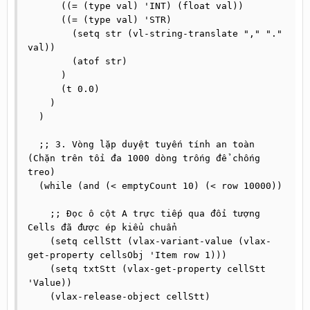
      ((= (type val) 'INT) (float val))

      ((= (type val) 'STR)

        (setq str (vl-string-translate "," "." 
val))

        (atof str)

      )

      (t 0.0)

    )

  )

  ;; 3. Vòng lặp duyệt tuyến tính an toàn 
(Chặn trên tối đa 1000 dòng trống để chống 
treo)

  (while (and (< emptyCount 10) (< row 10000))

    ;; Đọc ô cột A trực tiếp qua đối tượng 
Cells đã được ép kiểu chuẩn

    (setq cellStt (vlax-variant-value (vlax-
get-property cellsObj 'Item row 1)))

    (setq txtStt (vlax-get-property cellStt 
'Value))

    (vlax-release-object cellStt)
