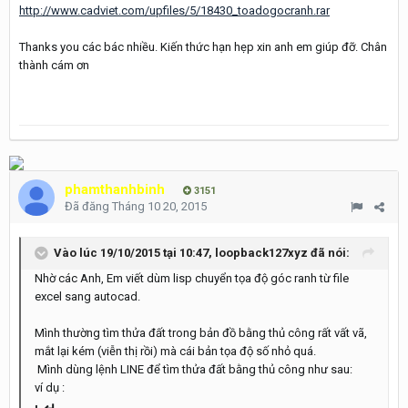
http://www.cadviet.com/upfiles/5/18430_toadogocranh.rar
Thanks you các bác nhiều. Kiến thức hạn hẹp xin anh em giúp đỡ. Chân
thành cám ơn
phamthanhbinh
3151
Đã đăng
Tháng 10 20, 2015
Vào lúc 19/10/2015 tại 10:47, loopback127xyz đã nói:
Nhờ các Anh, Em viết dùm lisp chuyển tọa độ góc ranh từ file
excel sang autocad.
Mình thường tìm thửa đất trong bản đồ bằng thủ công rất vất vã,
mắt lại kém (viễn thị rồi) mà cái bản tọa độ số nhỏ quá.
Mình dùng lệnh LINE để tìm thửa đất bằng thủ công như sau:
ví dụ :