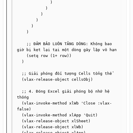
              )

            )

          )

        )

      )

    )

    ;; ĐẢM BẢO LUÔN TĂNG DÒNG: Không bao 
giờ bị kẹt lại tại một dòng gây lặp vô hạn

    (setq row (1+ row))

  )

  ;; Giải phóng đối tượng Cells tổng thể

  (vlax-release-object cellsObj)

  ;; 4. Đóng Excel giải phóng bộ nhớ hệ 
thống

  (vlax-invoke-method xlWb 'Close :vlax-
false)

  (vlax-invoke-method xlApp 'Quit)

  (vlax-release-object xlSheet)

  (vlax-release-object xlWb)

  (vlax-release-object xlApp)
