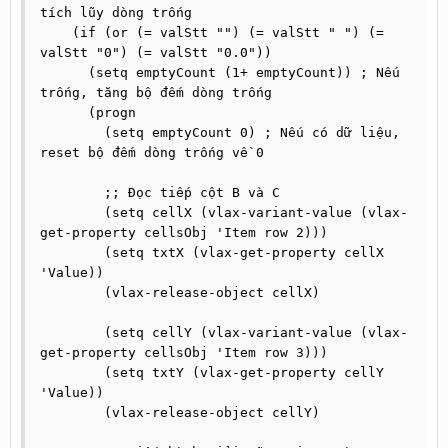
tích lũy dòng trống

    (if (or (= valStt "") (= valStt " ") (= 
valStt "0") (= valStt "0.0"))

      (setq emptyCount (1+ emptyCount)) ; Nếu 
trống, tăng bộ đếm dòng trống

      (progn

        (setq emptyCount 0) ; Nếu có dữ liệu, 
reset bộ đếm dòng trống về 0

        ;; Đọc tiếp cột B và C

        (setq cellX (vlax-variant-value (vlax-
get-property cellsObj 'Item row 2)))

        (setq txtX (vlax-get-property cellX 
'Value))

        (vlax-release-object cellX)

        (setq cellY (vlax-variant-value (vlax-
get-property cellsObj 'Item row 3)))

        (setq txtY (vlax-get-property cellY 
'Value))

        (vlax-release-object cellY)
