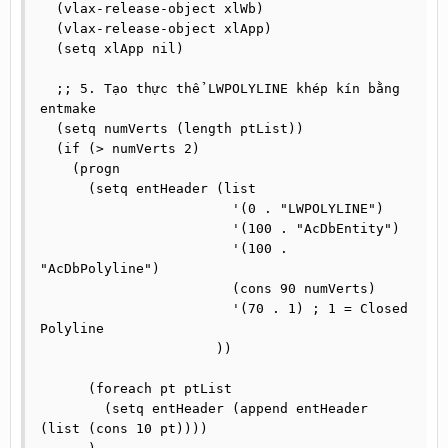
  (vlax-release-object xlWb)

  (vlax-release-object xlApp)

  (setq xlApp nil)

  ;; 5. Tạo thực thể LWPOLYLINE khép kín bằng 
entmake

  (setq numVerts (length ptList))

  (if (> numVerts 2)

    (progn

      (setq entHeader (list

                        '(0 . "LWPOLYLINE")

                        '(100 . "AcDbEntity")

                        '(100 . 
"AcDbPolyline")

                        (cons 90 numVerts)

                        '(70 . 1) ; 1 = Closed 
Polyline

                      ))

      (foreach pt ptList

        (setq entHeader (append entHeader 
(list (cons 10 pt))))
