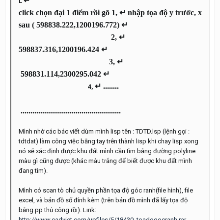
↵
L
click chọn đại 1 điểm rồi gõ 1,
↵ nhập tọa độ y trước, x
sau ( 598838.222,1200196.772)
↵
2,
↵
598837.316,1200196.424
↵
3,
↵
598831.114,2300295.042
↵
↵ ........
4,
...................................................
Mình nhờ các bác viết dùm mình lisp tên : TDTD.lsp (lệnh gọi :
tdtdat) làm công việc bằng tay trên thành lisp khi chay lisp xong
nó sẽ xác định được khu đất mình cần tìm bằng đường polyline
màu gì cũng được (khác màu trắng để biết được khu đất mình
đang tìm).
Mình có scan tò chủ quyền phần tọa độ góc ranh(file hình), file
excel, và bản đồ số đính kèm (trên bản đồ mình đã lấy tọa độ
bằng pp thủ công rồi). Link:
http://www.cadviet.com/upfiles/5/18430_toadogocranh.rar