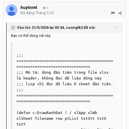
huytnmt
0
Đã đăng
Tháng 5 25
Vào lúc 21/5/2026 tại 03:34,
cuongtk2
đã nói:
Bạn có thể dùng cái này:
;;; 
==========================================
================================

;;; Mô tả: dòng đầu tiên trong file xlsx 
là header, không đọc dữ liệu dòng này

;;; lisp chỉ đọc dữ liệu ở sheet đầu tiên.

;;; 
==========================================
================================

(defun c:DrawRanhDat ( / xlApp xlWb 
xlSheet filename row ptList txtStt txtX 
txtY 
