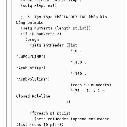
  (setq xlApp nil)

  ;; 5. Tạo thực thể LWPOLYLINE khép kín 
bằng entmake

  (setq numVerts (length ptList))

  (if (> numVerts 2)

    (progn

      (setq entHeader (list

                        '(0 . 
"LWPOLYLINE")

                        '(100 . 
"AcDbEntity")

                        '(100 . 
"AcDbPolyline")

                        (cons 90 numVerts)

                        '(70 . 1) ; 1 = 
Closed Polyline

                      ))

      (foreach pt ptList

        (setq entHeader (append entHeader 
(list (cons 10 pt))))
