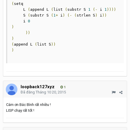
(
setq

     L 
(
append L 
(
list 
(
substr S 
1
(-
 i 
1
))))
     S 
(
substr S 
(
1
+
 i
)
(-
(
strlen S
)
 i
))
     i 
0
)
))
)
(
append L 
(
list S
))
)
loopback127xyz
1
Đã đăng
Tháng 10 20, 2015
Cám ơn Bác Bình rất nhiều !
LISP chạy rất tốt !