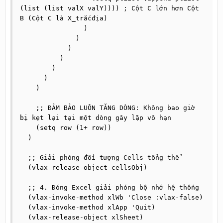
(list (list valX valY)))) ; Cột C lớn hơn Cột 
B (Cột C là X_trắcđịa)

                )

              )

            )

          )

        )

      )

    )

    ;; ĐẢM BẢO LUÔN TĂNG DÒNG: Không bao giờ 
bị kẹt lại tại một dòng gây lặp vô hạn

    (setq row (1+ row))

  )

  ;; Giải phóng đối tượng Cells tổng thể

  (vlax-release-object cellsObj)

  ;; 4. Đóng Excel giải phóng bộ nhớ hệ thống

  (vlax-invoke-method xlWb 'Close :vlax-false)

  (vlax-invoke-method xlApp 'Quit)

  (vlax-release-object xlSheet)
