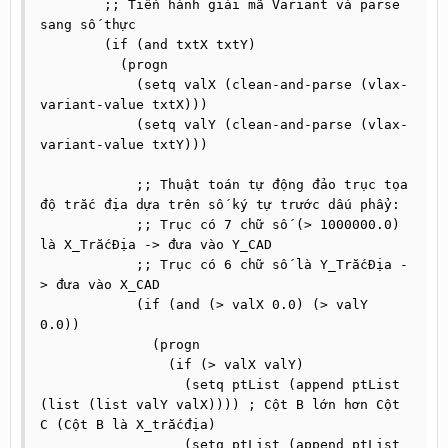
        ;; Tiến hành giải mã Variant và parse 
sang số thực

        (if (and txtX txtY)

          (progn

            (setq valX (clean-and-parse (vlax-
variant-value txtX)))

            (setq valY (clean-and-parse (vlax-
variant-value txtY)))

            ;; Thuật toán tự động đảo trục tọa 
độ trắc địa dựa trên số ký tự trước dấu phẩy:

            ;; Trục có 7 chữ số (> 1000000.0) 
là X_TrắcĐịa -> đưa vào Y_CAD

            ;; Trục có 6 chữ số là Y_TrắcĐịa -
> đưa vào X_CAD

            (if (and (> valX 0.0) (> valY 
0.0))

              (progn

                (if (> valX valY)

                  (setq ptList (append ptList 
(list (list valY valX)))) ; Cột B lớn hơn Cột 
C (Cột B là X_trắcđịa)

                  (setq ptList (append ptList 