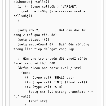
xlSheetObj 'Cells))

  (if (= (type cellsObj) 'VARIANT)

    (setq cellsObj (vlax-variant-value 
cellsObj))

  )

  (setq row 2)        ; Bắt đầu đọc từ 
dòng 2 (bỏ qua tiêu đề)

  (setq ptList '()) 

  (setq emptyCount 0) ; Biến đếm số dòng 
trống liên tiếp để ngắt vòng lặp

  ;; Hàm phụ trợ chuyển đổi chuỗi số từ 
Excel sang số thực CAD

  (defun clean-and-parse (val / str)

    (cond

      ((= (type val) 'REAL) val)

      ((= (type val) 'INT) (float val))

      ((= (type val) 'STR)

        (setq str (vl-string-translate "," 
"." val))

        (atof str)

      )
