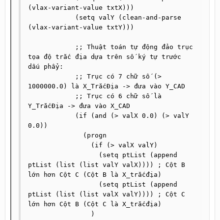
(vlax-variant-value txtX)))

            (setq valY (clean-and-parse 
(vlax-variant-value txtY)))

            ;; Thuật toán tự động đảo trục 
tọa độ trắc địa dựa trên số ký tự trước 
dấu phẩy:

            ;; Trục có 7 chữ số (> 
1000000.0) là X_TrắcĐịa -> đưa vào Y_CAD

            ;; Trục có 6 chữ số là 
Y_TrắcĐịa -> đưa vào X_CAD

            (if (and (> valX 0.0) (> valY 
0.0))

              (progn

                (if (> valX valY)

                  (setq ptList (append 
ptList (list (list valY valX)))) ; Cột B 
lớn hơn Cột C (Cột B là X_trắcđịa)

                  (setq ptList (append 
ptList (list (list valX valY)))) ; Cột C 
lớn hơn Cột B (Cột C là X_trắcđịa)

                )
