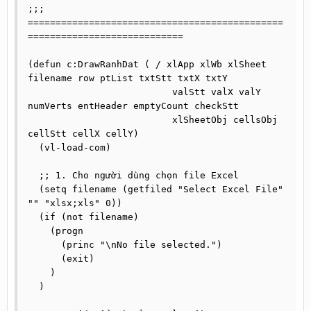
;;; 
==============================================
============================

(defun c:DrawRanhDat ( / xlApp xlWb xlSheet 
filename row ptList txtStt txtX txtY 

                          valStt valX valY 
numVerts entHeader emptyCount checkStt 

                          xlSheetObj cellsObj 
cellStt cellX cellY)

  (vl-load-com)

  ;; 1. Cho người dùng chọn file Excel

  (setq filename (getfiled "Select Excel File" 
"" "xlsx;xls" 0))

  (if (not filename)

    (progn

      (princ "\nNo file selected.")

      (exit)

    )

  )
