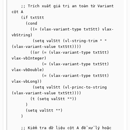
    ;; Trích xuất giá trị an toàn từ Variant 
cột A

    (if txtStt

      (cond

        ((= (vlax-variant-type txtStt) vlax-
vbString)

         (setq valStt (vl-string-trim " " 
(vlax-variant-value txtStt))))

        ((or (= (vlax-variant-type txtStt) 
vlax-vbInteger) 

             (= (vlax-variant-type txtStt) 
vlax-vbDouble)

             (= (vlax-variant-type txtStt) 
vlax-vbLong))

         (setq valStt (vl-princ-to-string 
(vlax-variant-value txtStt))))

        (t (setq valStt ""))

      )

      (setq valStt "")

    )

    ;; Kiểm tra dữ liệu cột A để xử lý hoặc 