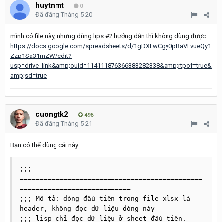
huytnmt
0
Đã đăng
Tháng 5 20
mình có file này, nhưng dùng lips #2 hướng dẫn thì không dùng được.
https://docs.google.com/spreadsheets/d/1gDXLwCgy0pRaVLvueQy1
Zzp1Sa31rnZW/edit?
usp=drive_link&amp;ouid=114111876366383282338&amp;rtpof=true&
amp;sd=true
cuongtk2
496
Đã đăng
Tháng 5 21
Bạn có thể dùng cái này:
;;; 
==============================================
============================

;;; Mô tả: dòng đầu tiên trong file xlsx là 
header, không đọc dữ liệu dòng này

;;; lisp chỉ đọc dữ liệu ở sheet đầu tiên.
