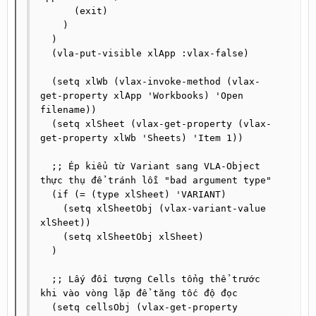
      (exit)

    )

  )

  (vla-put-visible xlApp :vlax-false)

  (setq xlWb (vlax-invoke-method (vlax-
get-property xlApp 'Workbooks) 'Open 
filename))

  (setq xlSheet (vlax-get-property (vlax-
get-property xlWb 'Sheets) 'Item 1))

  ;; Ép kiểu từ Variant sang VLA-Object 
thực thụ để tránh lỗi "bad argument type"

  (if (= (type xlSheet) 'VARIANT)

    (setq xlSheetObj (vlax-variant-value 
xlSheet))

    (setq xlSheetObj xlSheet)

  )

  ;; Lấy đối tượng Cells tổng thể trước 
khi vào vòng lặp để tăng tốc độ đọc

  (setq cellsObj (vlax-get-property 