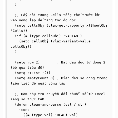
  )

  ;; Lấy đối tượng Cells tổng thể trước khi 
vào vòng lặp để tăng tốc độ đọc

  (setq cellsObj (vlax-get-property xlSheetObj 
'Cells))

  (if (= (type cellsObj) 'VARIANT)

    (setq cellsObj (vlax-variant-value 
cellsObj))

  )

  (setq row 2)        ; Bắt đầu đọc từ dòng 2 
(bỏ qua tiêu đề)

  (setq ptList '()) 

  (setq emptyCount 0) ; Biến đếm số dòng trống 
liên tiếp để ngắt vòng lặp

  ;; Hàm phụ trợ chuyển đổi chuỗi số từ Excel 
sang số thực CAD

  (defun clean-and-parse (val / str)

    (cond

      ((= (type val) 'REAL) val)
