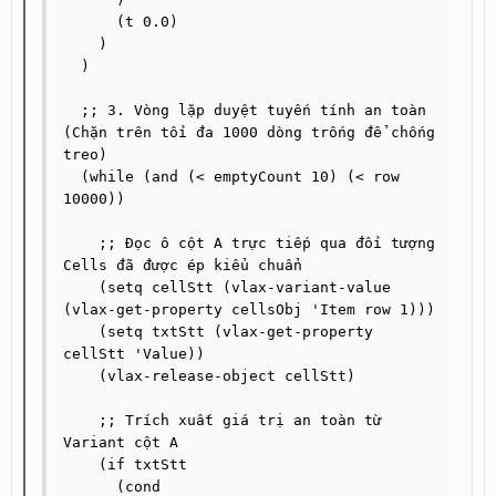
      (t 0.0)

    )

  )

  ;; 3. Vòng lặp duyệt tuyến tính an toàn 
(Chặn trên tối đa 1000 dòng trống để chống 
treo)

  (while (and (< emptyCount 10) (< row 
10000))

    ;; Đọc ô cột A trực tiếp qua đối tượng 
Cells đã được ép kiểu chuẩn

    (setq cellStt (vlax-variant-value 
(vlax-get-property cellsObj 'Item row 1)))

    (setq txtStt (vlax-get-property 
cellStt 'Value))

    (vlax-release-object cellStt)

    ;; Trích xuất giá trị an toàn từ 
Variant cột A

    (if txtStt

      (cond
