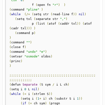
"csv"
0
)
            f 
(
open fn 
"r"
)
)
(
command 
"pline"
)
(
while
(/=
(
setq str 
(
read
-
line f
))
nil
)
(
setq txl 
(
separate str 
","
)
            p 
(
list 
(
atof 
(
caddr txl
))
(
atof 
(
cadr txl
)))
)
(
command p
)
)
(
command 
""
)
(
close f
)
(
command 
"undo"
"e"
)
(
setvar 
"osmode"
 oldos
)
(
princ
)
)
;;;;;;;;;;;;;;;;;;;;;;;;;;;;;;;;;;;;;;;;;;;;;;
;;;;;;;;;;;;
(
defun 
Separate
(
S sym 
/
 i L ch
)
(
setq i 
0
 L 
nil
)
(
while
(<
 i 
(
strlen S
))
(
setq i 
(
1
+
 i
)
 ch 
(
substr S i 
1
))
(
if
(=
 ch sym
)
(