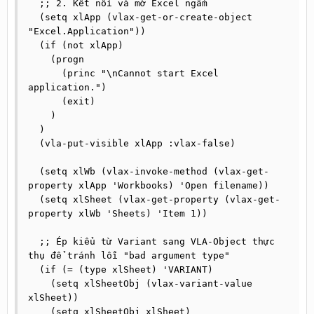
  ;; 2. Kết nối và mở Excel ngầm

  (setq xlApp (vlax-get-or-create-object 
"Excel.Application"))

  (if (not xlApp)

    (progn

      (princ "\nCannot start Excel 
application.")

      (exit)

    )

  )

  (vla-put-visible xlApp :vlax-false)

  (setq xlWb (vlax-invoke-method (vlax-get-
property xlApp 'Workbooks) 'Open filename))

  (setq xlSheet (vlax-get-property (vlax-get-
property xlWb 'Sheets) 'Item 1))

  ;; Ép kiểu từ Variant sang VLA-Object thực 
thụ để tránh lỗi "bad argument type"

  (if (= (type xlSheet) 'VARIANT)

    (setq xlSheetObj (vlax-variant-value 
xlSheet))

    (setq xlSheetObj xlSheet)
