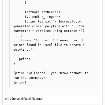
      )

      (entmake entHeader)

      (vl-cmdf "_.regen")

      (princ (strcat "\nSuccessfully 
generated closed polyline with " (itoa 
numVerts) " vertices using entmake."))

    )

    (princ "\nError: Not enough valid 
points found in Excel file to create a 
polyline.")

  )

  (princ)

)

(princ "\n[Loaded] Type 'DrawRanhDat' to 
run the command.")

(princ)
em cảm ơn nhiều nhiều ngen