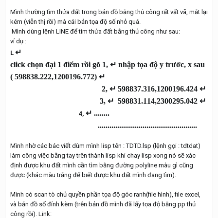
Mình thường tìm thửa đất trong bản đồ bằng thủ công rất vất vã, mắt lại
kém (viễn thị rồi) mà cái bản tọa độ số nhỏ quá.
Mình dùng lệnh LINE để tìm thửa đất bằng thủ công như sau:
ví dụ :
↵
L
click chọn đại 1 điểm rồi gõ 1,
↵ nhập tọa độ y trước, x sau
( 598838.222,1200196.772)
↵
2,
↵ 598837.316,1200196.424
↵
3,
↵ 598831.114,2300295.042
↵
↵ ........
4,
...................................................
Mình nhờ các bác viết dùm mình lisp tên : TDTD.lsp (lệnh gọi : tdtdat)
làm công việc bằng tay trên thành lisp khi chay lisp xong nó sẽ xác
định được khu đất mình cần tìm bằng đường polyline màu gì cũng
được (khác màu trắng để biết được khu đất mình đang tìm).
Mình có scan tò chủ quyền phần tọa độ góc ranh(file hình), file excel,
và bản đồ số đính kèm (trên bản đồ mình đã lấy tọa độ bằng pp thủ
công rồi). Link: