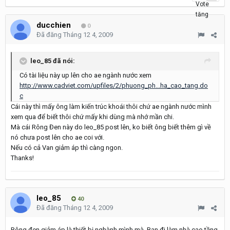
ducchien
0
Đã đăng
Tháng 12 4, 2009
leo_85 đã nói:
Có tài liệu này up lên cho ae ngành nước xem
http://www.cadviet.com/upfiles/2/phuong_ph...ha_cao_tang.do
c
Cái này thì mấy ông làm kiến trúc khoái thôi chứ ae ngành nước mình
xem qua để biết thôi chứ mấy khi dùng mà nhớ mần chi.
Mà cái Rông Đen này do leo_85 post lên, ko biết ông biết thêm gì về
nó chưa post lên cho ae coi với.
Nếu có cả Van giảm áp thì càng ngon.
Thanks!
leo_85
40
Đã đăng
Tháng 12 4, 2009
Rông đen giảm áp là thiết bị nghành mình mà. Ban đi làm nhà cao tầng