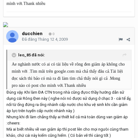
mình với.Thank nhiều
ducchien
0
Đã đăng
Tháng 12 4, 2009
leo_85 đã nói:
Ae nghành nước có ai có tài liệu về rông đen giảm áp không cho
mình với .Tìm mãi trên google.com mà chả thấy đâu cả.Tài liệi
đọc sách thì bảo có mà ra đi làm tìm chả thấy nói gì cả .Mong
pro nào có post cho mình với.Thank nhiều
Đúng vậy. Khi làm ĐA CTN trong nhà cũng đựoc thầy hướng dẫn sử
dụng cái Rông Đen này ( nghe nói nó được sử dụng ở chạc 3 - cái tế ấy,
nối từ ống đứng ra ống nhánh cấp nước cho khu vệ sinh khi cần giảm
áp lực trên tuyến cấp nước nhánh này )
Nhưng khi đi làm chẳng thấy ai thiết kế cả mà toàn dùng van giảm áp
:cheers:
Mà ai biết nhiều về van giảm áp thì post lên cho mọi ngưòi cùng tham
khảo, chứ cái này kiếm cũng hiếm. ( Có bản vẽ thì càng tốt )