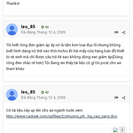
Thanks!
leo_85
40
Đã đăng
Tháng 12 4, 2009
Tôi biết rông đen giảm áp ấy nó là tấm kim loại đục lỗ nhưng không
biết hình dáng nó thế nào thôi.hichic.Đi hỏi mấy cửa hàng bán đồ thiết
bị vệ sinh mà chỉ được câu trả lời sao không dùng van giảm áp(Dùng
rông đen chắc rẻ hơn) Tôi đang xin thấy tài liệu có gì tôi post cho ae
tham khảo
leo_85
40
Đã đăng
Tháng 12 4, 2009
Có tài liệu này up lên cho ae ngành nước xem
http://www.cadviet.com/upfiles/2/phuong_ph...ha_cao_tang.doc
1