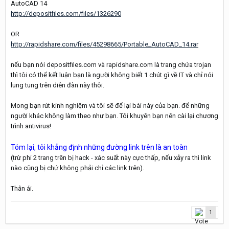
AutoCAD 14
http://depositfiles.com/files/1326290
OR
http://rapidshare.com/files/45298665/Portable_AutoCAD_14.rar
nếu bạn nói depositfiles.com và rapidshare.com là trang chứa trojan
thì tôi có thể kết luận bạn là người không biết 1 chút gì về IT và chỉ nói
lung tung trên diên đàn này thôi.
Mong bạn rút kinh nghiệm và tôi sẽ để lại bài này của bạn. để những
người khác không làm theo như bạn. Tôi khuyên bạn nên cài lại chương
trình antivirus!
Tóm lại, tôi khẳng định những đường link trên là an toàn
(trừ phi 2 trang trên bị hack - xác suất này cực thấp, nếu xảy ra thì link
nào cũng bị chứ không phải chỉ các link trên).
Thân ái.
1