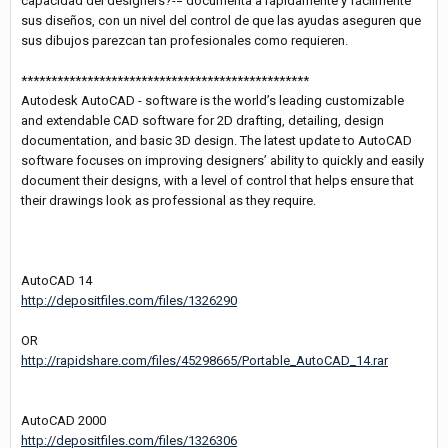
capacidad del designers?-= documenta a rápidamente y fácilmente
sus diseños, con un nivel del control de que las ayudas aseguren que
sus dibujos parezcan tan profesionales como requieren.
************************************************
Autodesk AutoCAD - software is the world’s leading customizable
and extendable CAD software for 2D drafting, detailing, design
documentation, and basic 3D design. The latest update to AutoCAD
software focuses on improving designers’ ability to quickly and easily
document their designs, with a level of control that helps ensure that
their drawings look as professional as they require.
AutoCAD 14
http://depositfiles.com/files/1326290
OR
http://rapidshare.com/files/45298665/Portable_AutoCAD_14.rar
AutoCAD 2000
http://depositfiles.com/files/1326306