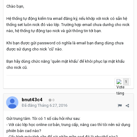
Chào bạn,
Hệ thống tự động kiểm tra email đăng ký, nếu khớp với nick có sẵn hệ
thống set luôn nick đó vào lớp. Trường hợp email chưa dunhg cho nick
nào, hệ thống tự động tạo nick và gửi thông tin tới bạn.
Khi bạn được gửi password có nghĩa là email bạn đang dùng chưa
được sử dụng cho nick 'cũ' nào.
Bạn hãy dùng chức năng 'quên mật khẩu' để khôi phục lại mật khẩu
cho nick cũ.
1
bnut43c4
0
Đã đăng
Tháng 6 27, 2016
Gửi trung tâm. Tôi có 1 số câu hỏi như sau:
- Với các lớp học online cơ bản, trung cấp, nâng cao thì tôi nên sử dụng
phiên bản cad nào?
- Cấu hình máy tính cần để cài phần mền cad đó là như thế nào?