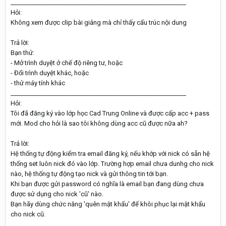
__________________________________________________________
Hỏi:
Không xem được clip bài giảng mà chỉ thấy cấu trúc nội dung
Trả lời:
Bạn thử:
- Mở trình duyệt ở chế độ riêng tư, hoặc
- Đổi trình duyệt khác, hoặc
- thử máy tính khác
__________________________________________________________
Hỏi:
Tôi đã đăng ký vào lớp học Cad Trung Online và được cấp acc + pass
mới. Mod cho hỏi là sao tôi không dùng acc cũ được nữa ah?
Trả lời:
Hệ thống tự động kiểm tra email đăng ký, nếu khớp với nick có sẵn hệ
thống set luôn nick đó vào lớp. Trường hợp email chưa dunhg cho nick
nào, hệ thống tự động tạo nick và gửi thông tin tới bạn.
Khi bạn được gửi password có nghĩa là email bạn đang dùng chưa
được sử dụng cho nick 'cũ' nào.
Bạn hãy dùng chức năng 'quên mật khẩu' để khôi phục lại mật khẩu
cho nick cũ.
__________________________________________________________