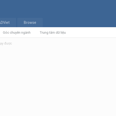
ADViet
Browse
Góc chuyên ngành
Trung tâm dữ liệu
hạy được