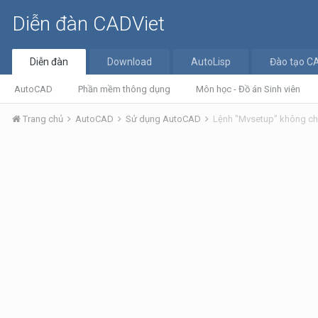
Diễn đàn CADViet
Diễn đàn
Download
AutoLisp
Đào tạo C
AutoCAD
Phần mềm thông dụng
Môn học - Đồ án Sinh viên
Trang chủ
AutoCAD
Sử dụng AutoCAD
Lệnh "Mvsetup" không c