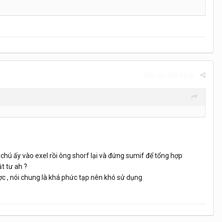
Báo cáo bài đăng
 chú ấy vào exel rồi ông shorf lại và đứng sumif để tổng hợp
t tư ah ?
ợc , nói chung là khá phức tạp nên khó sử dụng