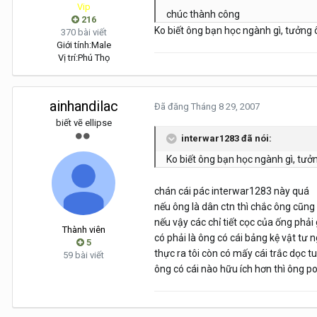
Vip
chúc thành công
216
Ko biết ông bạn học ngành gì, tưởng ô
370 bài viết
Giới tính:
Male
Vị trí:
Phú Thọ
ainhandilac
Đã đăng
Tháng 8 29, 2007
biết vẽ ellipse
interwar1283 đã nói:
Ko biết ông bạn học ngành gì, tưởn
chán cái pác interwar1283 này quá
nếu ông là dân ctn thì chắc ông cũng
nếu vậy các chỉ tiết cọc của ống phải
Thành viên
có phải là ông có cái bảng kệ vật tư 
5
thực ra tôi còn có mấy cái trắc dọc 
59 bài viết
ông có cái nào hữu ích hơn thì ông po