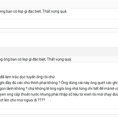
ng bạn có lisp gì đặc biệt, Thất vọng quá.
g ông bạn có lisp gì đặc biệt, Thất vọng quá.
 đã làm trắc dọc tuyến ống rồi chứ
 ghi đầy đủ các chú thích phải không ? Ông dùng cái này ông quét các ghi
ngon lành không ? chứ không lẽ ông ngồi ông nhá từng chi tiết để mà kê vậ
tuyen ong cấp thoát nước nhưng phải nhập số liệu từ exel rồi mới chạy đư
st lên cho moi nguoi di ????