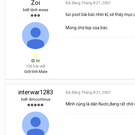
Zoi
Đã đăng
Tháng 8 21, 2007
biết lệnh erase
lúc post bài bác nhìn kĩ, sẽ thấy mục 
Mong chờ lisp của bác.
Vip
36
106 bài viết
Giới tính:
Male
interwar1283
Đã đăng
Tháng 8 21, 2007
biết dimcontinue
Mình cũng là dân Nước,đang rất chờ đ