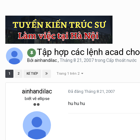
Tập hợp các lệnh acad cho
Bởi
ainhandilac
,
Tháng 8 21, 2007
trong
Cấp thoát nước
Trang 1 trên 2
1
2
KẾ TIẾP
ainhandilac
Đã đăng
Tháng 8 21, 2007
biết vẽ ellipse
hu hu hu