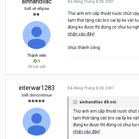
ainhandilac
Đã đăng
Tháng 8 28, 2007
biết vẽ ellipse
Thử anh em cấp thoát nước chút vậy 
tạm thời tặng các bro cai lip ke vật 
đúng ko được thì đừng có chui tui ng
nhấn vào đây!
chúc thành công
Thành viên
5
59 bài viết
interwar1283
Đã đăng
Tháng 8 28, 2007
biết dimcontinue
ainhandilac đã nói:
Thử anh em cấp thoát nước chút vậ
tạm thời tặng các bro cai lip ke v
đúng ko được thì đừng có chui tui
nhấn vào đây!