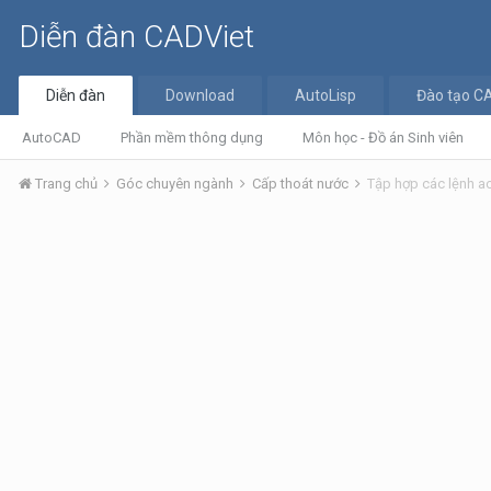
Diễn đàn CADViet
Diễn đàn
Download
AutoLisp
Đào tạo C
AutoCAD
Phần mềm thông dụng
Môn học - Đồ án Sinh viên
Trang chủ
Góc chuyên ngành
Cấp thoát nước
Tập hợp các lệnh a