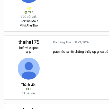
Vip
216
370 bài viết
Giới tính:
Male
Vị trí:
Phú Thọ
thaiha175
Đã đăng
Tháng 8 23, 2007
biết vẽ ellipse
pác nêu ra rồi chẳng thấy up gì cả có 
Thành viên
5
51 bài viết