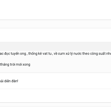
rac đọc tuyển ong , thống kê vat tu , về cum xử lý nước theo công suất n
ả tháng trời mới xong
ải diễn đàn!