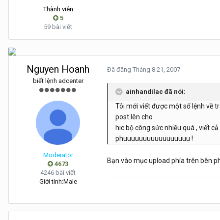
Thành viên
5
59 bài viết
Nguyen Hoanh
Đã đăng
Tháng 8 21, 2007
biết lệnh adcenter
ainhandilac đã nói:
Tôi mới viết được một số lệnh về t
post lên cho
hic bộ công sức nhiều quá , viết c
phuuuuuuuuuuuuuuuuu !
Moderator
Bạn vào mục upload phía trên bên ph
4673
4246 bài viết
Giới tính:
Male