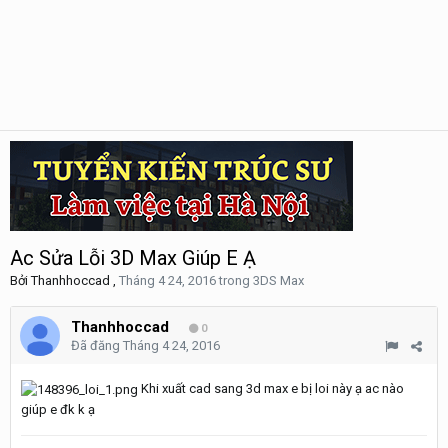
Ac Sửa Lỗi 3D Max Giúp E Ạ
Bởi
Thanhhoccad
,
Tháng 4 24, 2016
trong
3DS Max
Thanhhoccad
0
Đã đăng
Tháng 4 24, 2016
Khi xuất cad sang 3d max e bị loi này ạ ac nào
giúp e đk k ạ