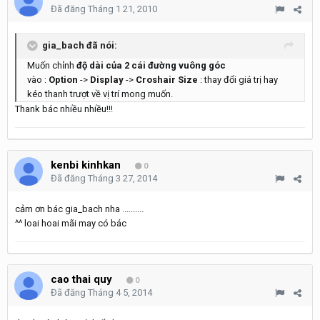
Đã đăng
Tháng 1 21, 2010
gia_bach đã nói:
Muốn chỉnh
độ dài của 2 cái đường vuông góc
vào :
Option
->
Display
->
Croshair Size
: thay đổi giá trị hay
kéo thanh trượt về vị trí mong muốn.
Thank bác nhiều nhiều!!!
kenbi kinhkan
0
Đã đăng
Tháng 3 27, 2014
cảm ơn bác gia_bach nha ..........
^^ loai hoai mãi may có bác
cao thai quy
0
Đã đăng
Tháng 4 5, 2014