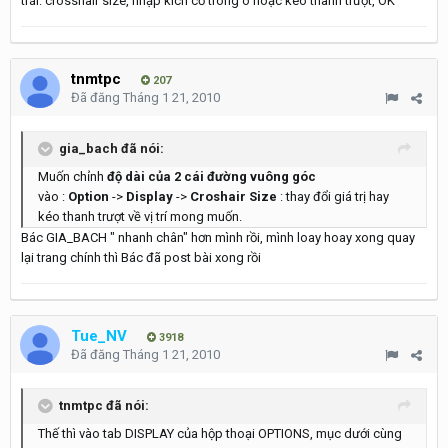
trái: crosshair size, nhập kích cỡ trong ô hoặc kéo thanh trượt, OK
tnmtpc
207
Đã đăng
Tháng 1 21, 2010
gia_bach đã nói:
Muốn chỉnh
độ dài của 2 cái đường vuông góc
vào :
Option
->
Display
->
Croshair Size
: thay đổi giá trị hay
kéo thanh trượt về vị trí mong muốn.
Bác GIA_BACH " nhanh chân" hơn mình rồi, mình loay hoay xong quay
lại trang chính thì Bác đã post bài xong rồi
Tue_NV
3918
Đã đăng
Tháng 1 21, 2010
tnmtpc đã nói:
Thế thì vào tab DISPLAY của hộp thoại OPTIONS, mục dưới cùng