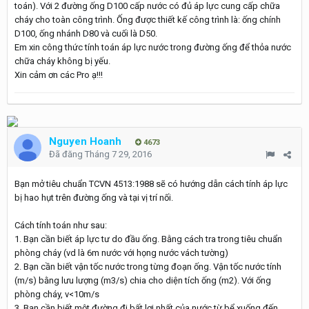
toán). Với 2 đường ống D100 cấp nước có đủ áp lực cung cấp chữa
cháy cho toàn công trình. Ống được thiết kế công trình là: ống chính
D100, ống nhánh D80 và cuối là D50.
Em xin công thức tính toán áp lực nước trong đường ống để thỏa nước
chữa cháy không bị yếu.
Xin cảm ơn các Pro ạ!!!
Nguyen Hoanh
4673
Đã đăng
Tháng 7 29, 2016
Bạn mở tiêu chuẩn TCVN 4513:1988 sẽ có hướng dẫn cách tính áp lực
bị hao hụt trên đường ống và tại vị trí nối.
Cách tính toán như sau:
1. Bạn cần biết áp lực tư do đầu ống. Bằng cách tra trong tiêu chuẩn
phòng cháy (vd là 6m nước với họng nước vách tường)
2. Bạn cần biết vận tốc nước trong từng đoạn ống. Vận tốc nước tính
(m/s) bằng lưu lượng (m3/s) chia cho diện tích ống (m2). Với ống
phòng cháy, v<10m/s
3. Bạn cần biết một đường đi bất lợi nhất của nước từ bể xuống đến