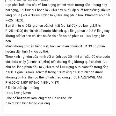
Bạn phải biết nhu cầu về lưu lượng (vd với vách tường cần 1 họng hay
hai họng, lưu lượng 1 họng là 2.5l/s hay 5l/s), áp suất tối thiểu tại đầu ra
lăng phun ( với ví dụ lưu lượng là 2,5l/s lăng phun loại 13mm thì áp phải
>=25mH2O).
Bạn tính từ chỗ lăng phun bất lợi nhất (vd tại đây lưu lượng 2,5l/s
P=25mH2O) tính lùi về bể nước, khi tính qua lăng phun thứ 2 vì lăng này
không bất lợi hơn cái tính trước đó nên nó sẽ phun ra 1 lưu lượng lớn
hơn.
Mình không có bản tiếng việt, bạn xem tiêu chuẩn NFPA 13 có phần
hướng dẫn tính 1 ví dụ cụ thể.​
Theo kinh nghiệm của mình với chênh cao 30m thì chỉ cấp đủ cho cuộn
vòi chữa cháy (2 cuộn x 2,5l/s) nếu đường ống không quá xa thôi. Coi
như hai lăng phun đều ra 2,5l/s ta có lưu lượng 5l/s. Vận tốc trong ống
d100 là gần 0.6m/s. Tổn thất trong 100m ống d100 mình tính được
khoảng 5mH2. Bạn có thể tự tính theo công thức HAZEN-WILIAM:
P=6.05*Q^1.85*10^5/(C^1,85*d^4,87)
P là tổn thất áp 1m ống
Q lưu lượng l/min
C hệ số hazen-wiliam, ống thép C=120 hệ ướt.
d là đường kính trong của ống