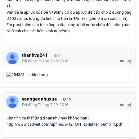
Tê.
Vấn đề là áp lực của bể V=90m3 có đủ áp lực để cấp cho 2 đường ống
D100 với lưu lượng đã tính như trên là 4.9m3/s (cho em xin cách tính)
Em post thêm cao trình ống chữa cháy từ bể nước chứa đến công trình.
Nhờ anh chia sẽ thêm kinh nghiệm ạ.
thanhvu241
0
Đã đăng
Tháng 7 29, 2016
vanngeonhuxua
10
Đã đăng
Tháng 7 29, 2016
Cần tính cụ thể từng đoạn như này không bạn?
http://www.cadviet.com/upfiles/6/121691_sprinkler_pump_1.pdf