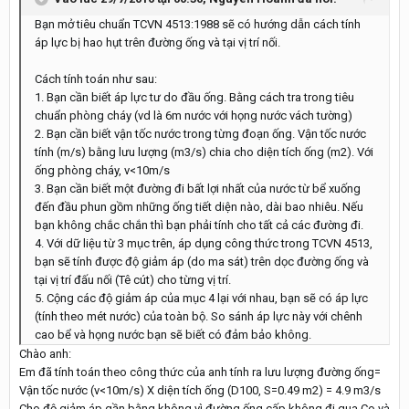
Bạn mở tiêu chuẩn TCVN 4513:1988 sẽ có hướng dẫn cách tính
áp lực bị hao hụt trên đường ống và tại vị trí nối.
Cách tính toán như sau:
1. Bạn cần biết áp lực tư do đầu ống. Bằng cách tra trong tiêu
chuẩn phòng cháy (vd là 6m nước với họng nước vách tường)
2. Bạn cần biết vận tốc nước trong từng đoạn ống. Vận tốc nước
tính (m/s) bằng lưu lượng (m3/s) chia cho diện tích ống (m2). Với
ống phòng cháy, v<10m/s
3. Bạn cần biết một đường đi bất lợi nhất của nước từ bể xuống
đến đầu phun gồm những ống tiết diện nào, dài bao nhiêu. Nếu
bạn không chắc chắn thì bạn phải tính cho tất cả các đường đi.
4. Với dữ liệu từ 3 mục trên, áp dụng công thức trong TCVN 4513,
bạn sẽ tính được độ giảm áp (do ma sát) trên dọc đường ống và
tại vị trí đấu nối (Tê cút) cho từng vị trí.
5. Cộng các độ giảm áp của mục 4 lại với nhau, bạn sẽ có áp lực
(tính theo mét nước) của toàn bộ. So sánh áp lực này với chênh
cao bể và họng nước bạn sẽ biết có đảm bảo không.
Chào anh:
Em đã tính toán theo công thức của anh tính ra lưu lượng đường ống=
Vận tốc nước (v<10m/s) X diện tích ống (D100, S=0.49 m2) = 4.9 m3/s
Cho độ giảm áp gần bằng không vì đường ống cấp không đi qua Co và