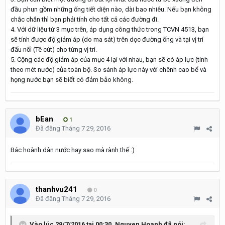
đầu phun gồm những ống tiết diện nào, dài bao nhiêu. Nếu bạn không
chắc chắn thì bạn phải tính cho tất cả các đường đi.
4. Với dữ liệu từ 3 mục trên, áp dụng công thức trong TCVN 4513, bạn
sẽ tính được độ giảm áp (do ma sát) trên dọc đường ống và tại vị trí
đấu nối (Tê cút) cho từng vị trí.
5. Cộng các độ giảm áp của mục 4 lại với nhau, bạn sẽ có áp lực (tính
theo mét nước) của toàn bộ. So sánh áp lực này với chênh cao bể và
họng nước bạn sẽ biết có đảm bảo không.
bEan
1
Đã đăng
Tháng 7 29, 2016
Bác hoành dân nước hay sao mà rành thế :)
thanhvu241
0
Đã đăng
Tháng 7 29, 2016
Vào lúc 29/7/2016 tại 00:30, Nguyen Hoanh đã nói: