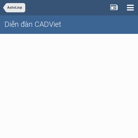
AutoLisp
Diễn đàn CADViet