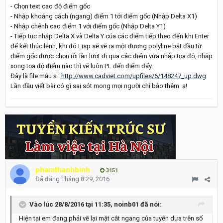
- Chọn text cao độ điểm gốc
- Nhập khoảng cách (ngang) điểm 1 tới điểm gốc (Nhập Delta X1)
- Nhập chênh cao điểm 1 với điểm gốc (Nhập Delta Y1)
- Tiếp tục nhập Delta X và Delta Y của các điểm tiếp theo đến khi Enter
để kết thúc lệnh, khi đó Lisp sẽ vẽ ra một đương polyline bắt đầu từ
điểm gốc được chọn rồi lần lượt đi qua các điểm vừa nhập tọa đô, nhập
xong tọa độ điểm nào thì vẽ luôn PL đến điểm đấy.
Đây là file mẫu ạ :
http://www.cadviet.com/upfiles/6/148247_up.dwg
Lần đầu viết bài có gì sai sót mong mọi người chỉ bảo thêm ạ!
phamthanhbinh
3151
Đã đăng
Tháng 8 29, 2016
Vào lúc 28/8/2016 tại 11:35, noinb01 đã nói:
Hiện tại em đang phải vẽ lại mặt cắt ngang của tuyến dựa trên số