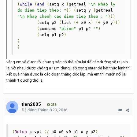
(
while
(
and
(
setq x 
(
getreal 
"\n Nhap ly 
do diem tiep theo: "
))
(
setq y 
(
getreal 
"\n Nhap chenh cao diem tiep theo : "
)))
(
setq p2 
(
list 
(+
 x0 x
)
(+
 y0 y
)))
(
command 
"pline"
 p1 p2 
""
)
(
setq p1 p2
)
)
)
vâng em vẽ được rồi nhưng bác có thể sửa lại để các đường vẽ ra join
lại với nhau được không ạ? Em dùng lisp xong enter để kết thúc lệnh thì
kết quả nhận được là các đoạn thẳng độc lập, mà em thì muốn nối lại
thành 1 đường thôi ạ
tien2005
258
Đã đăng
Tháng 8 29, 2016
(
Defun
 c
:
vpl 
(/
 p0 x0 y0 p1 x y p2
)