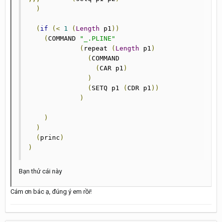
)
(
if
(<
1
(
Length
 p1
))
(
COMMAND 
"_.PLINE"
(
repeat 
(
Length
 p1
)
(
COMMAND

(
CAR p1
)
)
(
SETQ p1 
(
CDR p1
))
)
)
)
(
princ
)
)
Bạn thử cái này
Cám ơn bác ạ, đúng ý em rồi!