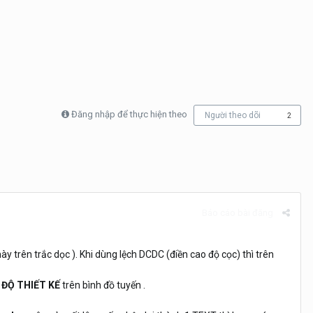
Đăng nhập để thực hiện theo
Người theo dõi
2
Báo cáo bài đăng
ày trên trắc dọc ). Khi dùng lệch DCDC (điền cao độ cọc) thì trên
 ĐỘ THIẾT KẾ
trên bình đồ tuyến .