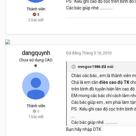
PS : Kiểu ghi cao độ cọc trên bình đồ l
Các bác giúp nhé ..............
Thành viên
3
2 bài viết
dangquynh
Đã đăng
Tháng 3 16, 2010
Chưa sử dụng CAD
nvngoc1986 đã nói:
Chào các bác , em là thành viên mớ
Chả là em cần
điền cao độ TK
cho
trên bình đồ tuyễn hiện lên cao độ
EM mong các bác chỉ cách làm nh
Các bác giúp em , em phải làm tận
Thành viên
PS : Kiểu ghi cao độ cọc trên bình đ
0
....
1 bài viết
Các bác giúp nhé ..............
Bạn hãy nhập DTK.