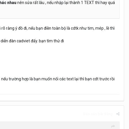
hác nhau
nên sửa rất lâu , nếu nhập lại thành 1 TEXT thì hay quá
õ ràng ý đồ đi, nếu bạn điền toàn bộ là cdtk như tim, mép , lề thì
 diễn đàn cadviet đấy. bạn tìm thử đi
nếu trường hợp là bạn muốn nối các text lại thì bạn cdt trước rồi
Báo cáo bài đăng