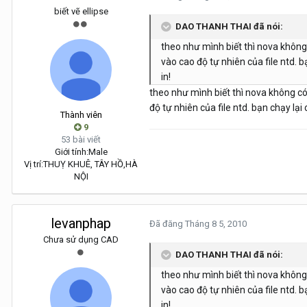
biết vẽ ellipse
DAO THANH THAI đã nói:
theo như mình biết thì nova không c
vào cao độ tự nhiên của file ntd. 
in!
theo như mình biết thì nova không có 
độ tự nhiên của file ntd. bạn chạy lạ
Thành viên
9
53 bài viết
Giới tính:
Male
Vị trí:
THUỴ KHUÊ, TÂY HỒ,HÀ
NỘI
levanphap
Đã đăng
Tháng 8 5, 2010
Chưa sử dụng CAD
DAO THANH THAI đã nói:
theo như mình biết thì nova không c
vào cao độ tự nhiên của file ntd. 
in!