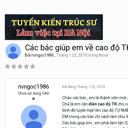
Các bác giúp em về cao độ T
Bởi
nvngoc1986
,
Tháng 1 22, 2010
trong
Nova
nvngoc1986
Đã đăng
Tháng 1 22, 2010
Chưa sử dụng CAD
Chào các bác , em là thành viên mới ,
Chả là em cần
điền cao độ TK
cho cá
bình đồ tuyễn hiện lên cao độ TỰ NHI
EM mong các bác chỉ cách làm như 
Các bác giúp em , em phải làm tận 3