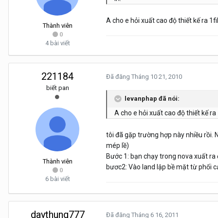
A cho e hỏi xuất cao độ thiết kế ra 1f
Thành viên
0
4 bài viết
221184
Đã đăng
Tháng 10 21, 2010
biết pan
levanphap đã nói:
A cho e hỏi xuất cao độ thiết kế ra
tôi đã gặp trường hợp này nhiều rồi. 
mép lề)
Bước 1: bạn chạy trong nova xuất ra
Thành viên
bươc2: Vào land lập bề mặt từ phối cả
0
6 bài viết
daythung777
Đã đăng
Tháng 6 16, 2011