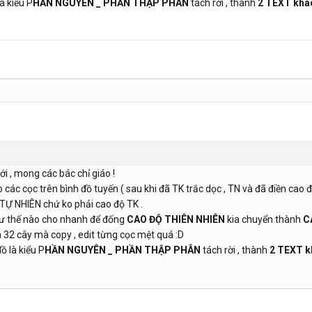
à kiểu P
HẦN NGUYÊN _ PHẦN THẬP PHÂN
tách rời , thành
2 TEXT khá
i , mong các bác chỉ giáo !
 các cọc trên bình đồ tuyến ( sau khi đã TK trắc dọc , TN và đã điền cao đ
 TỰ NHIÊN chứ ko phải cao độ TK .
ư thế nào cho nhanh để đống
CAO ĐỘ THIÊN NHIÊN
kia chuyển thành
C
 32 cây mà copy , edit từng cọc mệt quá :D
ồ là kiểu P
HẦN NGUYÊN _ PHẦN THẬP PHÂN
tách rời , thành
2 TEXT k