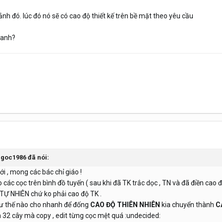
nh đó. lúc đó nó sẽ có cao độ thiết kế trên bề mặt theo yêu cầu
 anh?
ngoc1986 đã nói:
i , mong các bác chỉ giáo !
 các cọc trên bình đồ tuyến ( sau khi đã TK trắc dọc , TN và đã điền cao đ
 TỰ NHIÊN chứ ko phải cao độ TK .
ư thế nào cho nhanh để đống
CAO ĐỘ THIÊN NHIÊN
kia chuyển thành
C
 32 cây mà copy , edit từng cọc mệt quá :undecided: