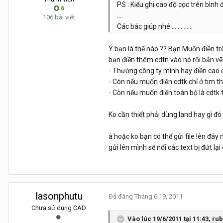
PS : Kiểu ghi cao độ cọc trên bình đ
6
....
106 bài viết
Các bác giúp nhé ..............
Ý bạn là thế nào ?? Bạn Muốn điền trên
bạn điền thêm cdtn vào nó rối bản v
- Thường công ty mình hay điền cao độ 
- Còn nếu muốn điền cdtk chỉ ở tim th
- Còn nếu muốn điền toàn bộ là cdtk t
Ko cần thiết phải dùng land hay gì đó
à hoặc ko bạn có thể gửi file lên đây
gửi lên mình sẽ nối các text bị đứt 
lasonphutu
Đã đăng
Tháng 6 19, 2011
Chưa sử dụng CAD
Vào lúc 19/6/2011 tại 11:43, rub