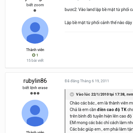
biết zoom
bươc2: Vào land lập bề mặt từ phối cả
Lập bề mặt từ phối cảnh thế nào dậy
Thành viên
1
15 bài viết
rubylin86
Đã đăng
Tháng 6 19, 2011
biết lệnh erase
Vào lúc 22/1/2010 tại 17:38, nv
Chào các bác , em là thành viên mớ
Chả là em cần
điền cao độ TK
cho
trên bình đồ tuyễn hiện lên cao độ
EM mong các bác chỉ cách làm nh
Các bác giúp em , em phải làm tận
Thành viên