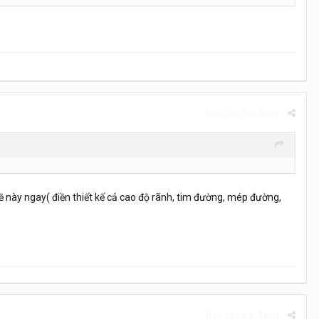
Báo cáo bài đăng
đề này ngay( điền thiết kế cả cao độ rãnh, tim đường, mép đường,
Báo cáo bài đăng