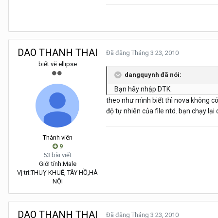
DAO THANH THAI
Đã đăng
Tháng 3 23, 2010
biết vẽ ellipse
dangquynh đã nói:
Bạn hãy nhập DTK.
theo như mình biết thì nova không có 
độ tự nhiên của file ntd. bạn chạy lạ
Thành viên
9
53 bài viết
Giới tính:
Male
Vị trí:
THUỴ KHUÊ, TÂY HỒ,HÀ
NỘI
DAO THANH THAI
Đã đăng
Tháng 3 23, 2010