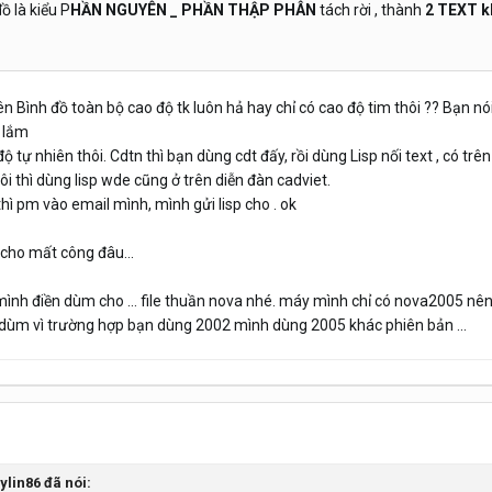
ồ là kiểu P
HẦN NGUYÊN _ PHẦN THẬP PHÂN
tách rời , thành
2 TEXT k
 Bình đồ toàn bộ cao độ tk luôn hả hay chỉ có cao độ tim thôi ?? Bạn nói r
ẽ lắm
tự nhiên thôi. Cdtn thì bạn dùng cdt đấy, rồi dùng Lisp nối text , có trên
ôi thì dùng lisp wde cũng ở trên diễn đàn cadviet.
hì pm vào email mình, mình gửi lisp cho . ok
 cho mất công đâu...
 mình điền dùm cho ... file thuần nova nhé. máy mình chỉ có nova2005 nên 
lại dùm vì trường hợp bạn dùng 2002 mình dùng 2005 khác phiên bản ...
ylin86 đã nói: