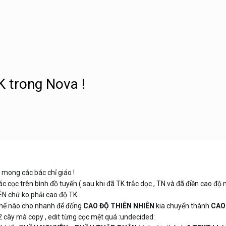
K trong Nova !
 mong các bác chỉ giáo !
c cọc trên bình đồ tuyến ( sau khi đã TK trắc dọc , TN và đã điền cao độ n
ÊN chứ ko phải cao độ TK .
thế nào cho nhanh để đống
CAO ĐỘ THIÊN NHIÊN
kia chuyển thành
CAO
2 cây mà copy , edit từng cọc mệt quá :undecided: