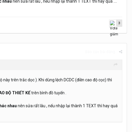
c nhau
nên sửa rất lâu , nếu nhập lại thành 1 TEXT thì hay quá ....
3
Báo cáo bài đăng
ộ này trên trắc dọc ). Khi dùng lệch DCDC (điền cao độ cọc) thì
AO ĐỘ THIẾT KẾ
trên bình đồ tuyến .
hác nhau
nên sửa rất lâu , nếu nhập lại thành 1 TEXT thì hay quá