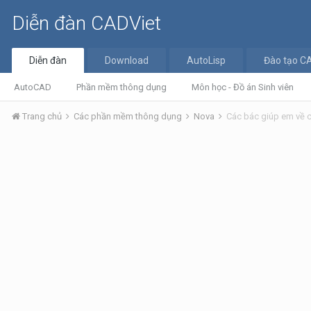
Diễn đàn CADViet
Diễn đàn
Download
AutoLisp
Đào tạo C
AutoCAD
Phần mềm thông dụng
Môn học - Đồ án Sinh viên
Trang chủ
Các phần mềm thông dụng
Nova
Các bác giúp em về c