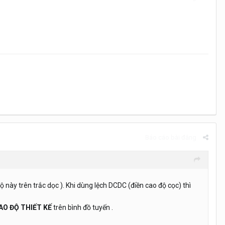
Báo cáo bài đăng
ộ này trên trắc dọc ). Khi dùng lệch DCDC (điền cao độ cọc) thì
AO ĐỘ THIẾT KẾ
trên bình đồ tuyến .