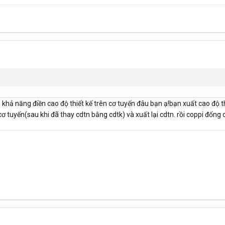
khả năng điền cao độ thiết kế trên cơ tuyến đâu bạn ạ!bạn xuất cao độ thiế
i cơ tuyến(sau khi đã thay cdtn bằng cdtk) và xuất lại cdtn. rồi coppi đốn