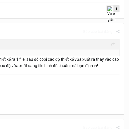
1
Báo cáo bài đăng
t kế ra 1 file, sau đó copi cao độ thiết kế vừa xuất ra thay vào cao
g cao độ vừa xuất sang file bình đồ chuẩn mà bạn định in!
Báo cáo bài đăng