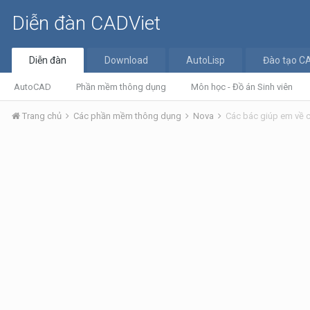
Diễn đàn CADViet
Diễn đàn
Download
AutoLisp
Đào tạo C
AutoCAD
Phần mềm thông dụng
Môn học - Đồ án Sinh viên
Trang chủ
Các phần mềm thông dụng
Nova
Các bác giúp em về c